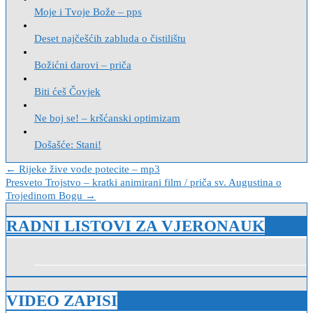
Moje i Tvoje Bože – pps
Deset najčešćih zabluda o čistilištu
Božićni darovi – priča
Biti ćeš Čovjek
Ne boj se! – kršćanski optimizam
Došašće: Stani!
Navigacija
← Rijeke žive vode potecite – mp3
Presveto Trojstvo – kratki animirani film / priča sv. Augustina o
objava
Trojedinom Bogu →
RADNI LISTOVI ZA VJERONAUK
VIDEO ZAPISI