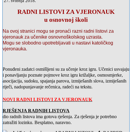
27. svibnja 2018.
RADNI LISTOVI ZA VJERONAUK
u osnovnoj školi
Na ovoj stranici mogu se pronaći razni radni listovi za
vjeronauk za učenike osnovnoškolskog uzrasta.
Mogu se slobodno upotrebljavati u nastavi katoličkog
vjeronauka.
Ponuđeni zadatci osmišljeni su za učenje kroz igru. Učenici usvajaju
i ponavljanju poznate pojmove kroz igru križaljke, osmosmjerke,
asocijacija, sudoku, spajanja parova, izmiješanih slova, izmiješanih
riječi, nadopunjavanje rečenica, radeći na tekstu.
NOVI RADNI LISTOVI ZA VJERONAUK
RJEŠENJA RADNIH LISTOVA
dio radnih listova ima gotova rješenja. Za rješenja je potrebno
zatražiti lozinku. Besplatno, naravno.