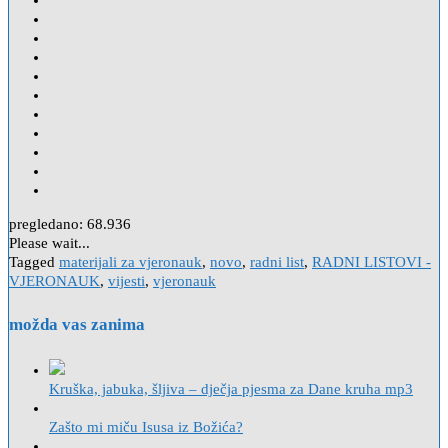
pregledano:
68.936
Please wait...
Tagged
materijali za vjeronauk
,
novo
,
radni list
,
RADNI LISTOVI -
VJERONAUK
,
vijesti
,
vjeronauk
možda vas zanima
Kruška, jabuka, šljiva – dječja pjesma za Dane kruha mp3
Zašto mi miču Isusa iz Božića?