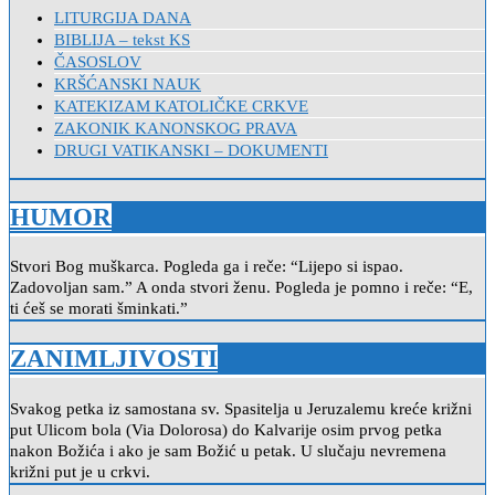
LITURGIJA DANA
BIBLIJA – tekst KS
ČASOSLOV
KRŠĆANSKI NAUK
KATEKIZAM KATOLIČKE CRKVE
ZAKONIK KANONSKOG PRAVA
DRUGI VATIKANSKI – DOKUMENTI
HUMOR
Stvori Bog muškarca. Pogleda ga i reče: “Lijepo si ispao.
Zadovoljan sam.” A onda stvori ženu. Pogleda je pomno i reče: “E,
ti ćeš se morati šminkati.”
ZANIMLJIVOSTI
Svakog petka iz samostana sv. Spasitelja u Jeruzalemu kreće križni
put Ulicom bola (Via Dolorosa) do Kalvarije osim prvog petka
nakon Božića i ako je sam Božić u petak. U slučaju nevremena
križni put je u crkvi.