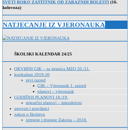
SVETI ROKO ZAŠTITNIK OD ZARAZNIH BOLESTI
(16.
kolovoza)
NATJECANJE IZ VJERONAUKA
ŠKOLSKI KALENDAR 24/25
OKVIRNI GIK – sa stranica MZO 20./21.
kurikulum 2019-20
prvi razred
GIK – Vjeronauk 1. razred
planovi – vjeronauk
GODIŠNJI PLANOVI 18./19.
mjesečni planovi – interaktivni
ugovori i pravilnici
zakon o školstvu
izmjene i dopune Zakona – 2018.