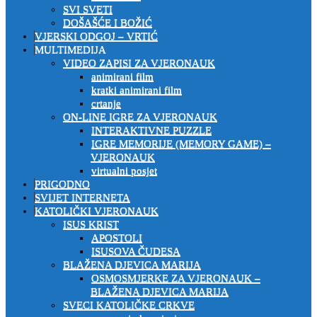
SVI SVETI
DOŠAŠĆE I BOŽIĆ
VJERSKI ODGOJ – VRTIĆ
MULTIMEDIJA
VIDEO ZAPISI ZA VJERONAUK
animirani film
kratki animirani film
crtanje
ON-LINE IGRE ZA VJERONAUK
INTERAKTIVNE PUZZLE
IGRE MEMORIJE (MEMORY GAME) –
VJERONAUK
virtualni posjet
PRIGODNO
SVIJET INTERNETA
KATOLIČKI VJERONAUK
ISUS KRIST
APOSTOLI
ISUSOVA ČUDESA
BLAŽENA DJEVICA MARIJA
OSMOSMJERKE ZA VJERONAUK –
BLAŽENA DJEVICA MARIJA
SVECI KATOLIČKE CRKVE