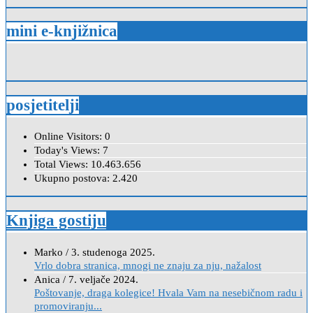
mini e-knjižnica
posjetitelji
Online Visitors:
0
Today's Views:
7
Total Views:
10.463.656
Ukupno postova:
2.420
Knjiga gostiju
Marko
/
3. studenoga 2025.
Vrlo dobra stranica, mnogi ne znaju za nju, nažalost
Anica
/
7. veljače 2024.
Poštovanje, draga kolegice! Hvala Vam na nesebičnom radu i
promoviranju...