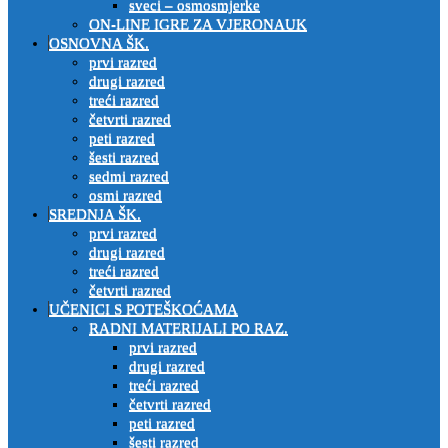
sveci – osmosmjerke
ON-LINE IGRE ZA VJERONAUK
OSNOVNA ŠK.
prvi razred
drugi razred
treći razred
četvrti razred
peti razred
šesti razred
sedmi razred
osmi razred
SREDNJA ŠK.
prvi razred
drugi razred
treći razred
četvrti razred
UČENICI S POTEŠKOĆAMA
RADNI MATERIJALI PO RAZ.
prvi razred
drugi razred
treći razred
četvrti razred
peti razred
šesti razred