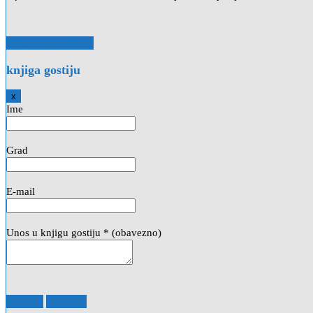
knjiga gostiju
Hide
x
this
Ime
form.
Grad
E-mail
Unos u knjigu gostiju
* (obavezno)