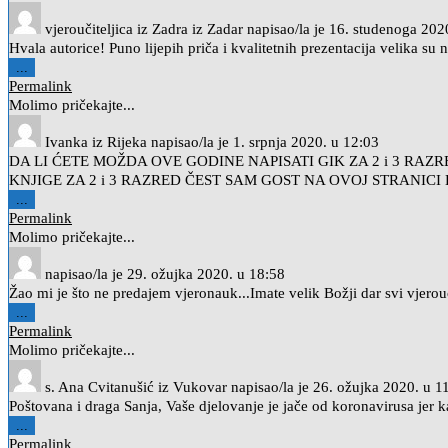
vjeroučiteljica iz Zadra
iz
Zadar
napisao/la je
16. studenoga 202
Hvala autorice! Puno lijepih priča i kvalitetnih prezentacija velika s
Toggle
...
this
Permalink
metabox.
Molimo pričekajte...
Ivanka
iz
Rijeka
napisao/la je
1. srpnja 2020.
u
12:03
DA LI ĆETE MOŽDA OVE GODINE NAPISATI GIK ZA 2 i 3 RA
KNJIGE ZA 2 i 3 RAZRED ČEST SAM GOST NA OVOJ STRANIC
Toggle
...
this
Permalink
metabox.
Molimo pričekajte...
napisao/la je
29. ožujka 2020.
u
18:58
Žao mi je što ne predajem vjeronauk...Imate velik Božji dar svi vjerou
Toggle
...
this
Permalink
metabox.
Molimo pričekajte...
s. Ana Cvitanušić
iz
Vukovar
napisao/la je
26. ožujka 2020.
u
1
Poštovana i draga Sanja, Vaše djelovanje je jače od koronavirusa jer 
Toggle
...
this
Permalink