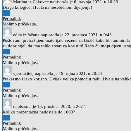
Martina
iz
Čakovec
napisao/la je
6. travnja 2022.
u
10:23
Draga kolegice! Hvala na nesebičnom dijeljenju!
Toggle
...
this
Permalink
metabox.
Molimo pričekajte...
edita
iz
fažana
napisao/la je
22. prosinca 2021.
u
9:43
Poštovani, pretražujem materijale vezene za Božić kako bih animirala
su doprinijeli da ima tolilo stvari za koristiti! Rado ću moju djecu usm
Toggle
...
this
Permalink
metabox.
Molimo pričekajte...
vjeroučitelj
napisao/la je
19. rujna 2021.
u
20:54
Prekrasno i jako korisno. Uvijek velika pomoć u radu. Hvala na velik
Toggle
...
this
Permalink
metabox.
Molimo pričekajte...
napisao/la je
13. prosinca 2020.
u
20:11
Koliko prezentacija nedostaje do 1000?
Toggle
...
this
Permalink
metabox.
Molimo pričekajte...