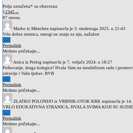
Polja označena* su obavezna
Guestbook
1
2
3
4
5
→
list
87 unosa.
navigation
Marko
iz
München
napisao/la je
3. studenoga 2025.
u
21:43
Vrlo dobra stranica, mnogi ne znaju za nju, nažalost
Toggle
...
this
Permalink
metabox.
Molimo pričekajte...
Anica
iz
Prelog
napisao/la je
7. veljače 2024.
u
18:27
Poštovanje, draga kolegice! Hvala Vam na nesebičnom radu i p
zdravlje i Vašu ljubav. BVB
Toggle
...
this
Permalink
metabox.
Molimo pričekajte...
ZLATKO POLONIJO
iz
VRBNIK-OTOK KRK
napisao/la je
14.
VRLO EDUKATIVNA STRANICA, HVALA SVIMA KOJI SU SUDJELO
Toggle
...
this
Permalink
metabox.
Molimo pričekajte...