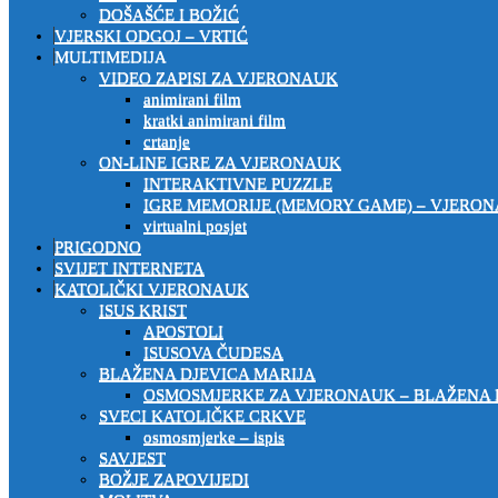
DOŠAŠĆE I BOŽIĆ
VJERSKI ODGOJ – VRTIĆ
MULTIMEDIJA
VIDEO ZAPISI ZA VJERONAUK
animirani film
kratki animirani film
crtanje
ON-LINE IGRE ZA VJERONAUK
INTERAKTIVNE PUZZLE
IGRE MEMORIJE (MEMORY GAME) – VJERO
virtualni posjet
PRIGODNO
SVIJET INTERNETA
KATOLIČKI VJERONAUK
ISUS KRIST
APOSTOLI
ISUSOVA ČUDESA
BLAŽENA DJEVICA MARIJA
OSMOSMJERKE ZA VJERONAUK – BLAŽENA 
SVECI KATOLIČKE CRKVE
osmosmjerke – ispis
SAVJEST
BOŽJE ZAPOVIJEDI