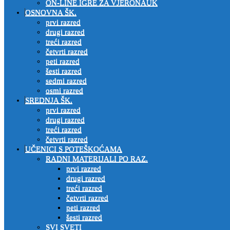
ON-LINE IGRE ZA VJERONAUK
OSNOVNA ŠK.
prvi razred
drugi razred
treći razred
četvrti razred
peti razred
šesti razred
sedmi razred
osmi razred
SREDNJA ŠK.
prvi razred
drugi razred
treći razred
četvrti razred
UČENICI S POTEŠKOĆAMA
RADNI MATERIJALI PO RAZ.
prvi razred
drugi razred
treći razred
četvrti razred
peti razred
šesti razred
SVI SVETI