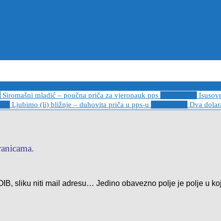
6
Siromašni mladić – poučna priča za vjeronauk pps
2021-05-02
Isusov
-14
Ljubimo (li) bližnje – duhovita priča u pps-u
2020-12-13
Dva dolara
tranicama.
 OIB, sliku niti mail adresu… Jedino obavezno polje je polje u ko