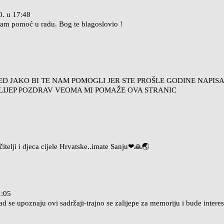
0.
u
17:48
u nam pomoć u radu. Bog te blagoslovio !
ZRED JAKO BI TE NAM POMOGLI JER STE PROŠLE GODINE NAPI
I LIJEP POZDRAV VEOMA MI POMAŽE OVA STRANIC
čitelji i djeca cijele Hrvatske..imate Sanju❤🙏🌏
1:05
kad se upoznaju ovi sadržaji-trajno se zalijepe za memoriju i bude inte