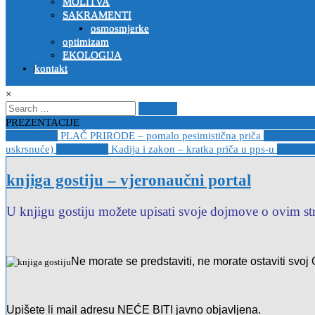
MOLITVA
SAKRAMENTI
osmosmjerke
optimizam
EKOLOGIJA
kontakt
×
Search
for:
PREZENTACIJE
2023-04-19
PLAČ PRIRODE – pomalo pesimistična priča
2022-10-2
uskrsnuće)
2020-12-14
Kadija i zakon – kratka priča u pps-u
2020-12
knjiga gostiju – vjeronaučni portal
U knjigu gostiju možete upisati svoje dojmove o ovim s
Ne morate se predstaviti, ne morate ostaviti svoj
Upišete li mail adresu NEĆE BITI javno objavljena.