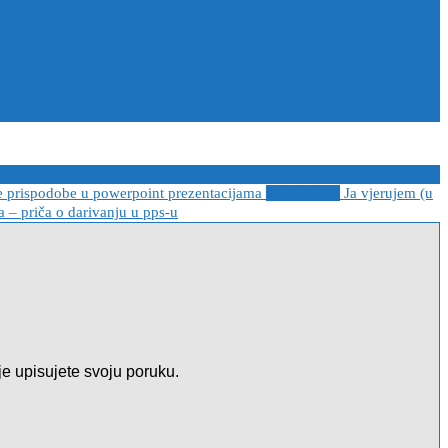
e prispodobe u powerpoint prezentacijama
2021-04-08
Ja vjerujem (u
 – priča o darivanju u pps-u
je upisujete svoju poruku.