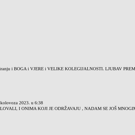
romoviranju i BOGA i VJERE i VELIKE KOLEGIJALNOSTI. LJUBAV PR
 kolovoza 2023.
u
6:38
VALI, I ONIMA KOJI JE ODRŽAVAJU , NADAM SE JOŠ MNOGIM P