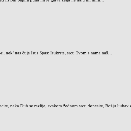
 listom papira puna mi je glava želja ne daju mi mira….
ori, nek’ nas čuje Isus Spas: Isukrste, srcu Tvom s nama naš…
ecite, neka Duh se razlije, svakom žednom srcu donesite, Božju ljubav