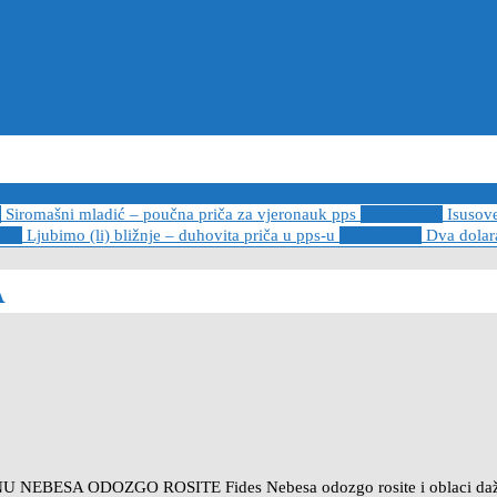
6
Siromašni mladić – poučna priča za vjeronauk pps
2021-05-02
Isusov
-14
Ljubimo (li) bližnje – duhovita priča u pps-u
2020-12-13
Dva dolara
A
ODOZGO ROSITE Fides Nebesa odozgo rosite i oblaci daždite na