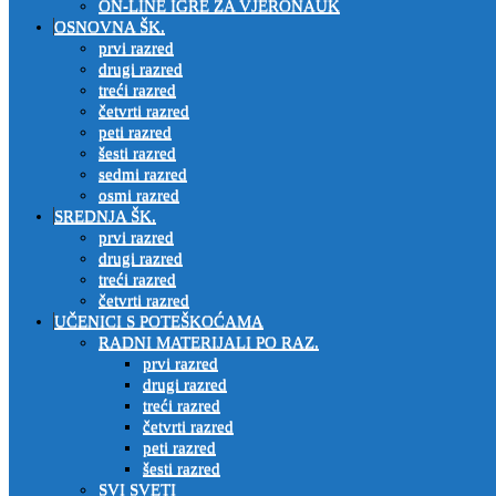
ON-LINE IGRE ZA VJERONAUK
OSNOVNA ŠK.
prvi razred
drugi razred
treći razred
četvrti razred
peti razred
šesti razred
sedmi razred
osmi razred
SREDNJA ŠK.
prvi razred
drugi razred
treći razred
četvrti razred
UČENICI S POTEŠKOĆAMA
RADNI MATERIJALI PO RAZ.
prvi razred
drugi razred
treći razred
četvrti razred
peti razred
šesti razred
SVI SVETI