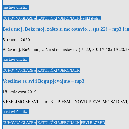
nastavi čitati...
Posted
DUHOVNA GLAZBA
KATOLIČKI VJERONAUK
veliki tjedan
in
Bože moj, Bože moj, zašto si me ostavio… (ps 22) – mp3 i i
5. travnja 2020.
Bože moj, Bože moj, zašto si me ostavio? (Ps 22, 8-9.17-18a.19-20.
nastavi čitati...
Posted
DUHOVNA GLAZBA
KATOLIČKI VJERONAUK
in
Veselimo se svi i Bogu pjevajmo – mp3
18. kolovoza 2019.
VESELIMO SE SVI…. mp3 – PJESMU NOVU PJEVAJMO SAD SVI
nastavi čitati...
Posted
DUHOVNA GLAZBA
KATOLIČKI VJERONAUK
PRVI RAZRED
in