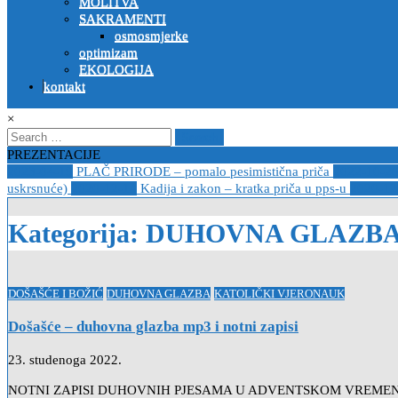
MOLITVA
SAKRAMENTI
osmosmjerke
optimizam
EKOLOGIJA
kontakt
×
Search
for:
PREZENTACIJE
2023-04-19
PLAČ PRIRODE – pomalo pesimistična priča
2022-10-2
uskrsnuće)
2020-12-14
Kadija i zakon – kratka priča u pps-u
2020-12
Kategorija:
DUHOVNA GLAZB
Posted
DOŠAŠĆE I BOŽIĆ
DUHOVNA GLAZBA
KATOLIČKI VJERONAUK
in
Došašće – duhovna glazba mp3 i notni zapisi
23. studenoga 2022.
NOTNI ZAPISI DUHOVNIH PJESAMA U ADVENTSKOM VREMENU NEBESA 