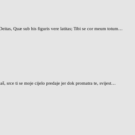
eitas, Quæ sub his figuris vere latitas; Tibi se cor meum totum…
š, srce ti se moje cijelo predaje jer dok promatra te, svijest…