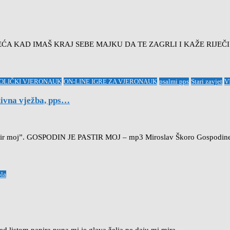
 NAJVEĆA KAD IMAŠ KRAJ SEBE MAJKU DA TE ZAGRLI I KAŽE RIJEČ
OLIČKI VJERONAUK
ON-LINE IGRE ZA VJERONAUK
psalmi pps
Stari zavjet
V
tivna vježba, pps…
tir moj”. GOSPODIN JE PASTIR MOJ – mp3 Miroslav Škoro Gospodine, 
ola