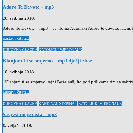
in
Adoro Te Devote – mp3
20. svibnja 2018.
Adoro Te Devote – mp3 – sv. Toma Aquinski Adoro te devote, latens D
nastavi čitati...
Posted
DUHOVNA GLAZBA
KATOLIČKI VJERONAUK
in
Klanjam Ti se smjerno – mp3 dječji zbor
18. svibnja 2018.
Klanjam ti se smjerno, tajni Bože naš, što pod prilikama tim se sakriva
nastavi čitati...
Posted
DUHOVNA GLAZBA
KARDINAL STEPINAC
KATOLIČKI VJERONAUK
in
Savjest mi je čista – mp3
6. veljače 2018.