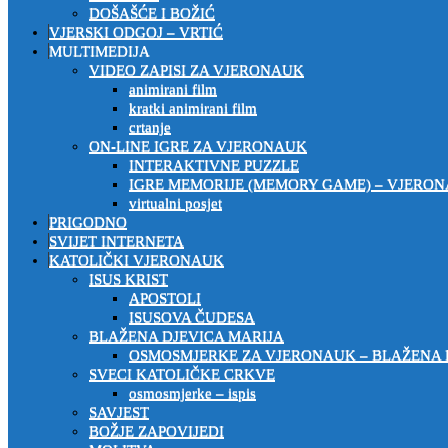
DOŠAŠĆE I BOŽIĆ
VJERSKI ODGOJ – VRTIĆ
MULTIMEDIJA
VIDEO ZAPISI ZA VJERONAUK
animirani film
kratki animirani film
crtanje
ON-LINE IGRE ZA VJERONAUK
INTERAKTIVNE PUZZLE
IGRE MEMORIJE (MEMORY GAME) – VJERO
virtualni posjet
PRIGODNO
SVIJET INTERNETA
KATOLIČKI VJERONAUK
ISUS KRIST
APOSTOLI
ISUSOVA ČUDESA
BLAŽENA DJEVICA MARIJA
OSMOSMJERKE ZA VJERONAUK – BLAŽENA 
SVECI KATOLIČKE CRKVE
osmosmjerke – ispis
SAVJEST
BOŽJE ZAPOVIJEDI