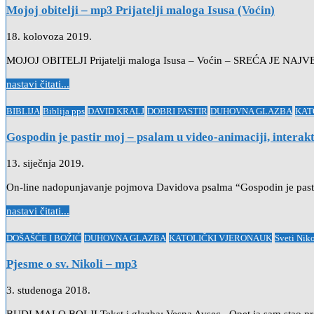
Mojoj obitelji – mp3 Prijatelji maloga Isusa (Voćin)
18. kolovoza 2019.
MOJOJ OBITELJI Prijatelji maloga Isusa – Voćin – SREĆA JE
nastavi čitati...
Posted
BIBLIJA
Biblija pps
DAVID KRALJ
DOBRI PASTIR
DUHOVNA GLAZBA
KAT
in
Gospodin je pastir moj – psalam u video-animaciji, interak
13. siječnja 2019.
On-line nadopunjavanje pojmova Davidova psalma “Gospodin je pas
nastavi čitati...
Posted
DOŠAŠĆE I BOŽIĆ
DUHOVNA GLAZBA
KATOLIČKI VJERONAUK
Sveti Nik
in
Pjesme o sv. Nikoli – mp3
3. studenoga 2018.