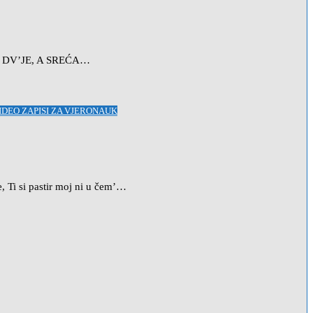
I DV’JE, A SREĆA…
IDEO ZAPISI ZA VJERONAUK
Ti si pastir moj ni u čem’…