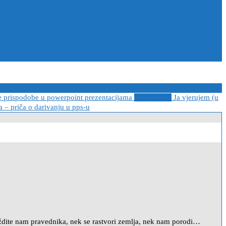
e prispodobe u powerpoint prezentacijama
2021-04-08
Ja vjerujem (u
 – priča o darivanju u pps-u
m pravednika, nek se rastvori zemlja, nek nam porodi…