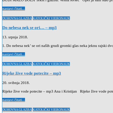
BUDI MALO BOLJI Tekst i glazba: Vesna Avsec Opet ja sam stao pred
nastavi čitati...
Posted
DUHOVNA GLAZBA
KATOLIČKI VJERONAUK
in
Do nebesa nek se ori… – mp3
13. srpnja 2018.
1. Do nebesa nek’ se ori naših grudi gromki glas neka jeknu rajski dv
nastavi čitati...
Posted
DUHOVNA GLAZBA
KATOLIČKI VJERONAUK
in
Rijeke žive vode potecite – mp3
20. svibnja 2018.
Rijeke žive vode potecite – mp3 Ana i Kristijan Rijeke žive vode pot
nastavi čitati...
Posted
DUHOVNA GLAZBA
KATOLIČKI VJERONAUK