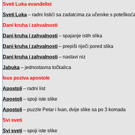
Sveti Luka evanđelist
Sveti Luka
– radni listići sa zadatcima za učenike s poteško
Dani kruha i zahvalnosti
Dani kruha i zahvalnosti
– spajanje istih slika
Dani kruha i zahvalnosti
– prepiši riječi pored slika
Dani kruha i zahvalnosti
– nastavi niz
Jabuka
– jednostavna točkalica
Isus poziva apostole
Apostoli
– radni list
Apostoli
– spoji iste slike
Apostoli
– puzzle Petar i Ivan, dvije slike sa po 3 komada
Svi sveti
Svi sveti
– spoji iste slike