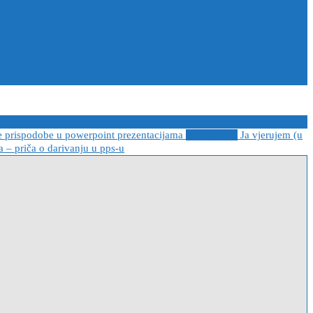
e prispodobe u powerpoint prezentacijama
2021-04-08
Ja vjerujem (u
 – priča o darivanju u pps-u