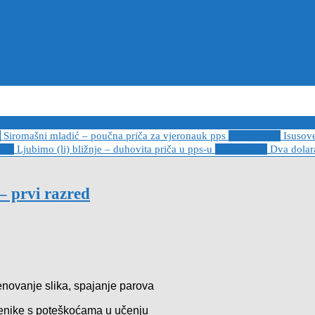
6
Siromašni mladić – poučna priča za vjeronauk pps
2021-05-02
Isusov
-14
Ljubimo (li) bližnje – duhovita priča u pps-u
2020-12-13
Dva dolara
– prvi razred
novanje slika, spajanje parova
učenike s poteškoćama u učenju