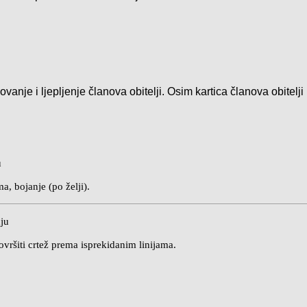
vanje i ljepljenje članova obitelji. Osim kartica članova obitelj
u
a, bojanje (po želji).
nju
ovršiti crtež prema isprekidanim linijama.