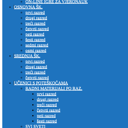
ON-LINE IGRE ZA VJERONAUK
OSNOVNA ŠK.
prvi razred
drugi razred
treći razred
četvrti razred
peti razred
šesti razred
sedmi razred
osmi razred
SREDNJA ŠK.
prvi razred
drugi razred
treći razred
četvrti razred
UČENICI S POTEŠKOĆAMA
RADNI MATERIJALI PO RAZ.
prvi razred
drugi razred
treći razred
četvrti razred
peti razred
šesti razred
SVI SVETI