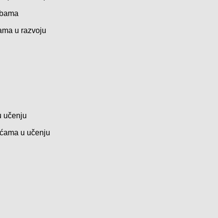
rebama
ćama u razvoju
u učenju
koćama u učenju