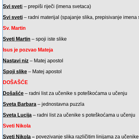
Svi svet
i
– prepiši riječi (imena svetaca)
Svi sveti
– radni materijal (spajanje slika, prepisivanje imen
Sv. Martin
Sveti Martin
– spoji iste slike
Isus je pozvao Mateja
Nastavi niz
– Matej apostol
Spoji slike
– Matej apostol
DOŠAŠĆE
Došašće
– radni list za učenike s poteškoćama u učenju
Sveta Barbara
– jednostavna puzzla
Sveta Lucija
– radni list za učenike s poteškoćama u učenju
Sveti Nikola
Sveti Nikola
–
povezivanje slika različitim linijama za učen