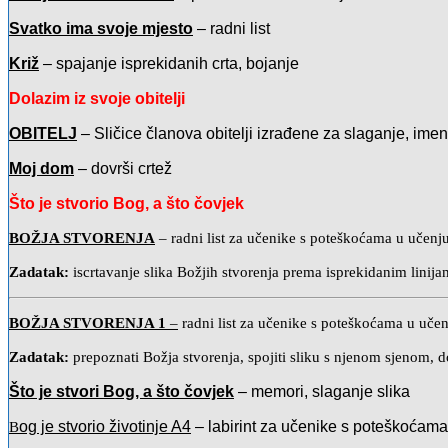
Svatko ima svoje mjesto
– radni list
Križ
– spajanje isprekidanih crta, bojanje
Dolazim iz svoje obitelji
OBITELJ
– Sličice članova obitelji izrađene za slaganje, imeno
Moj dom
– dovrši crtež
Što je stvorio Bog, a što čovjek
BOŽJA STVORENJA
– radni list za učenike s poteškoćama u učenj
Zadatak:
iscrtavanje slika Božjih stvorenja prema isprekidanim linijam
BOŽJA STVORENJA 1
–
radni list za učenike s poteškoćama u uče
Zadatak:
prepoznati Božja stvorenja, spojiti sliku s njenom sjenom, d
Što je stvori Bog, a što čovjek
– memori, slaganje slika
og je stvorio životinje A4
– labirint za učenike s poteškoćama
B