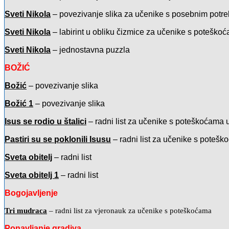
Sveti Nikola
– povezivanje slika za učenike s posebnim pot
Sveti Nikol
a
– labirint u obliku čizmice za učenike s poteško
Sveti Nikola
– jednostavna puzzla
BOŽIĆ
Božić
– povezivanje slika
Božić 1
– povezivanje slika
Isus se rodio u štalici
– radni list za učenike s poteškoćama 
Pastiri su se poklonili Isusu
– radni list za učenike s poteš
Sveta obitelj
– radni list
Sveta obitelj 1
– radni list
Bogojavljenje
Tri mudraca
– radni list za vjeronauk za učenike s poteškoćama
Ponavljanje gradiva