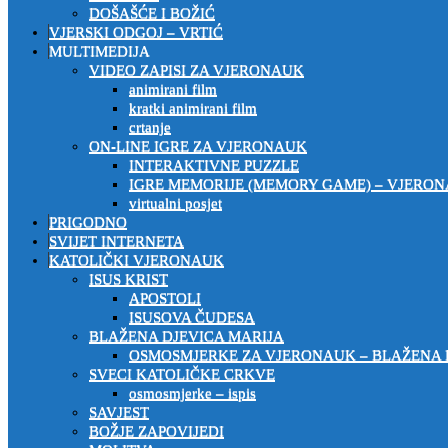
DOŠAŠĆE I BOŽIĆ
VJERSKI ODGOJ – VRTIĆ
MULTIMEDIJA
VIDEO ZAPISI ZA VJERONAUK
animirani film
kratki animirani film
crtanje
ON-LINE IGRE ZA VJERONAUK
INTERAKTIVNE PUZZLE
IGRE MEMORIJE (MEMORY GAME) – VJERO
virtualni posjet
PRIGODNO
SVIJET INTERNETA
KATOLIČKI VJERONAUK
ISUS KRIST
APOSTOLI
ISUSOVA ČUDESA
BLAŽENA DJEVICA MARIJA
OSMOSMJERKE ZA VJERONAUK – BLAŽENA 
SVECI KATOLIČKE CRKVE
osmosmjerke – ispis
SAVJEST
BOŽJE ZAPOVIJEDI