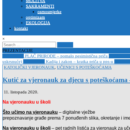
MOLITVA
SAKRAMENTI
osmosmjerke
optimizam
EKOLOGIJA
kontakt
×
Search
for:
PREZENTACIJE
2023-04-19
PLAČ PRIRODE – pomalo pesimistična priča
2022-10-2
uskrsnuće)
2020-12-14
Kadija i zakon – kratka priča u pps-u
2020-12
Posted
KATOLIČKI VJERONAUK
,
UČENICI S POTEŠKOĆAMA
in
Kutić za vjeronauk za djecu s poteškoćama 
11. listopada 2020.
Na vjeronauku u školi
Što učimo na vjeronauku
– digitalne vježbe
prepoznavanje građe prema 7 ponuđenih slika, okretanje i ime
Na vjeronauku u školi
– pet radnih listića za vjeronauk za 