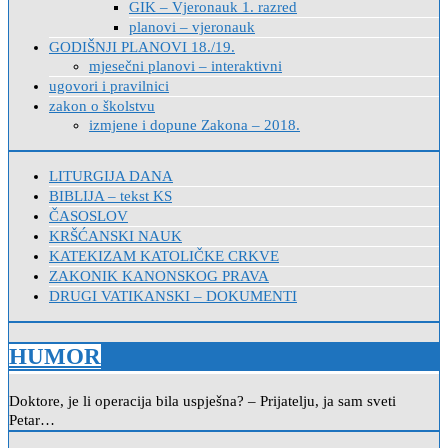
GIK – Vjeronauk 1. razred
planovi – vjeronauk
GODIŠNJI PLANOVI 18./19.
mjesečni planovi – interaktivni
ugovori i pravilnici
zakon o školstvu
izmjene i dopune Zakona – 2018.
LITURGIJA DANA
BIBLIJA – tekst KS
ČASOSLOV
KRŠĆANSKI NAUK
KATEKIZAM KATOLIČKE CRKVE
ZAKONIK KANONSKOG PRAVA
DRUGI VATIKANSKI – DOKUMENTI
HUMOR
Doktore, je li operacija bila uspješna? – Prijatelju, ja sam sveti
Petar…