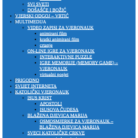
SVI SVETI
DOŠAŠĆE I BOŽIĆ
VJERSKI ODGOJ – VRTIĆ
MULTIMEDIJA
VIDEO ZAPISI ZA VJERONAUK
animirani film
kratki animirani film
crtanje
ON-LINE IGRE ZA VJERONAUK
INTERAKTIVNE PUZZLE
IGRE MEMORIJE (MEMORY GAME) –
VJERONAUK
virtualni posjet
PRIGODNO
SVIJET INTERNETA
KATOLIČKI VJERONAUK
ISUS KRIST
APOSTOLI
ISUSOVA ČUDESA
BLAŽENA DJEVICA MARIJA
OSMOSMJERKE ZA VJERONAUK –
BLAŽENA DJEVICA MARIJA
SVECI KATOLIČKE CRKVE