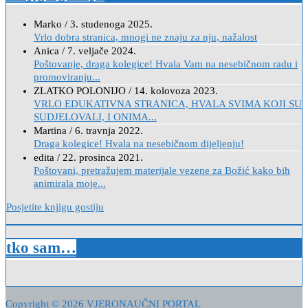
Marko
/
3. studenoga 2025.
Vrlo dobra stranica, mnogi ne znaju za nju, nažalost
Anica
/
7. veljače 2024.
Poštovanje, draga kolegice! Hvala Vam na nesebičnom radu i
promoviranju...
ZLATKO POLONIJO
/
14. kolovoza 2023.
VRLO EDUKATIVNA STRANICA, HVALA SVIMA KOJI SU
SUDJELOVALI, I ONIMA...
Martina
/
6. travnja 2022.
Draga kolegice! Hvala na nesebičnom dijeljenju!
edita
/
22. prosinca 2021.
Poštovani, pretražujem materijale vezene za Božić kako bih
animirala moje...
Posjetite knjigu gostiju
tko sam…
Copyright © 2026 VJERONAUČNI PORTAL