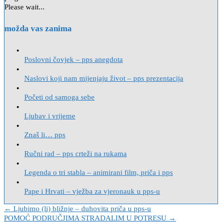
Please wait...
možda vas zanima
Poslovni čovjek – pps anegdota
Naslovi koji nam mijenjaju život – pps prezentacija
Početi od samoga sebe
Ljubav i vrijeme
Znaš li… pps
Ručni rad – pps crteži na rukama
Legenda o tri stabla – animirani film, priča i pps
Pape i Hrvati – vježba za vjeronauk u pps-u
Navigacija
← Ljubimo (li) bližnje – duhovita priča u pps-u
POMOĆ PODRUČJIMA STRADALIM U POTRESU →