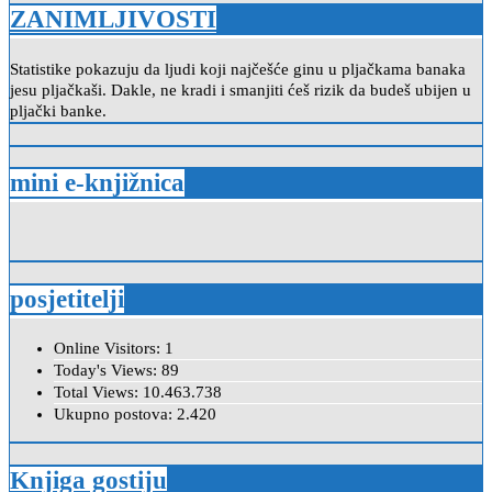
ZANIMLJIVOSTI
Statistike pokazuju da ljudi koji najčešće ginu u pljačkama banaka
jesu pljačkaši. Dakle, ne kradi i smanjiti ćeš rizik da budeš ubijen u
pljački banke.
mini e-knjižnica
posjetitelji
Online Visitors:
1
Today's Views:
89
Total Views:
10.463.738
Ukupno postova:
2.420
Knjiga gostiju