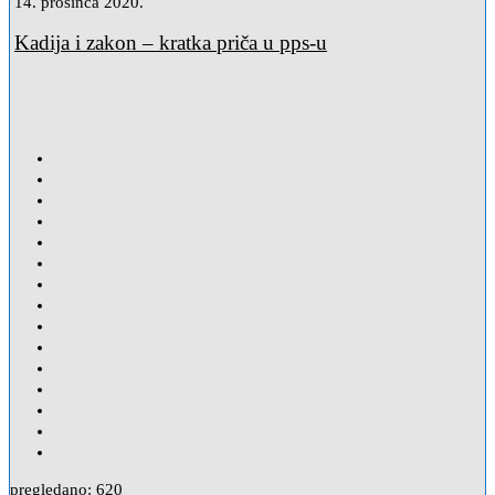
14. prosinca 2020.
Kadija i zakon – kratka priča u pps-u
pregledano:
620