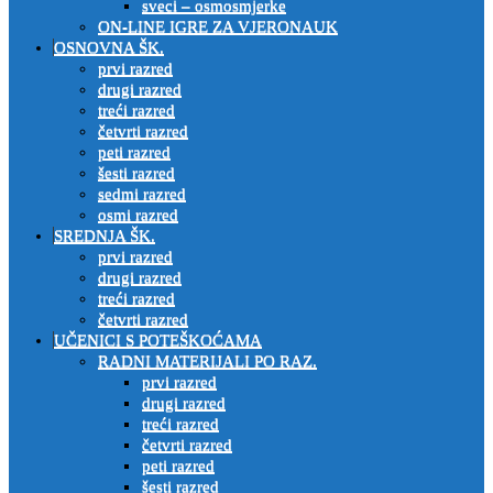
sveci – osmosmjerke
ON-LINE IGRE ZA VJERONAUK
OSNOVNA ŠK.
prvi razred
drugi razred
treći razred
četvrti razred
peti razred
šesti razred
sedmi razred
osmi razred
SREDNJA ŠK.
prvi razred
drugi razred
treći razred
četvrti razred
UČENICI S POTEŠKOĆAMA
RADNI MATERIJALI PO RAZ.
prvi razred
drugi razred
treći razred
četvrti razred
peti razred
šesti razred