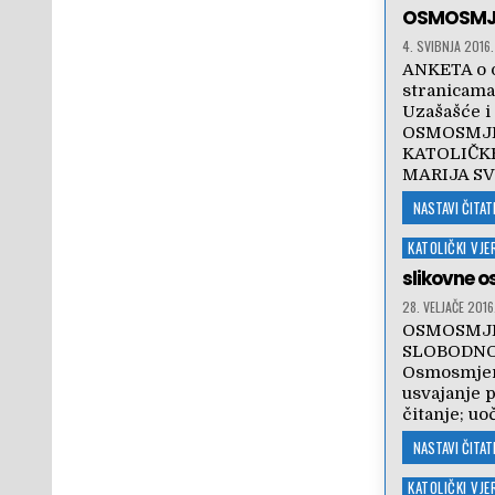
in
OSMOSMJE
4. SVIBNJA 2016.
ANKETA o 
stranica
Uzašašće 
OSMOSMJE
KATOLIČK
MARIJA SV
NASTAVI ČITATI
Posted
KATOLIČKI VJ
in
slikovne 
28. VELJAČE 2016
OSMOSMJE
SLOBODNO V
Osmosmjerk
usvajanje p
čitanje; uo
NASTAVI ČITATI
Posted
KATOLIČKI VJ