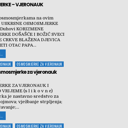
RKE – VJERONAUK
osmosmjerkama na ovim
ma USKRSNE OSMOSMJERKE
i Duhovi KORIZMENE
RKE DOŠAŠĆE I BOŽIĆ SVECI
E CRKVE BLAŽENA DJEVICA
ETI OTAC PAPA…
...
ERONAUK
OSMOSMJERKE ZA VJERONAUK
osmosmjerke za vjeronauk
.
RKE ZA VJERONAUK I
RIJEME (s l i k o v n e)
a je nastavno sredstvo za
ojmova; vježbanje strpljenja;
čavanje;…
...
ERONAUK
OSMOSMJERKE ZA VJERONAUK