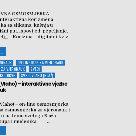
.
IVNA OSMOSMJERKA –
nteraktivna korizmena
a sa slikama: kušnja u
ižni put, ispovijed, pepeljanje,
elj,,, – Korizma – digitalni kviz
...
ERONAUK
ON-LINE IGRE ZA VJERONAUK
 ZA VJERONAUK
SVECI
ČKE CRKVE
SVETI VLAHO (BLAŽ)
 (Vlaho) – interaktivne vježbe
auk
 (Vlaho) – on-line osmosmjerka
na osmosmjerka za vjeronauk i
ru na temu svetoga Blaža
iskupa i mučenika. …
...