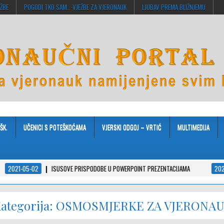
EŽBE
POGODI TKO SAM…-VJEŽBE ZA VJERONAUK
LJUBAV PREMA BLIŽNJEMU
ŠK.
UČENICI S POTEŠKOĆAMA
VJERSKI ODGOJ – VRTIĆ
MULTIMEDIJA
ISUSOVE PRISPODOBE U POWERPOINT PREZENTACIJAMA
2021-04-08
JA V
ategorija:
OSMOSMJERKE ZA VJERONA