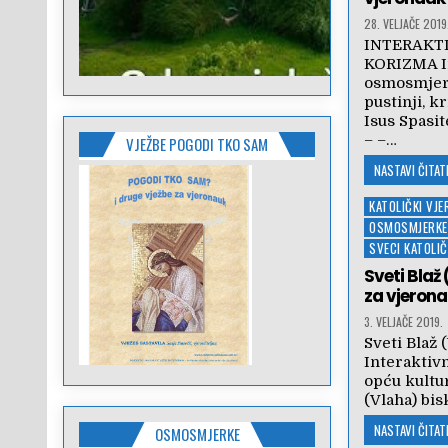
28. VELJAČE 2019
INTERAKT
KORIZMA I
osmosmjerk
pustinji, kr
Isus Spasit
– –…
VJEŽBE POGODI TKO SAM
NASTAVI ČITATI
Posted
KATOLIČKI VJ
in
OSMOSMJERKE
SVECI KATOLI
Sveti Blaž
za vjeron
3. VELJAČE 2019.
Sveti Blaž
Interaktiv
opću kultu
(Vlaha) b
NASTAVI ČITATI
OSMOSMJERKE