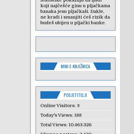
Statistike pokazuju da ljudi
koji najčešće ginu u pljačkama
banaka jesu pljačkaši. Dakle,
ne kradi i smanjiti ćeš rizik da
budeš ubijen u pljački banke.
MINI E-KNJIŽNICA
POSJETITELJI
Online Visitors:
3
Today's Views:
188
Total Views:
10.463.326