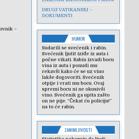
DRUGI VATIKANSKI –
DOKUMENTI
movnik –
HUMOR
Sudarili se svećenik i rabin.
Svećenik ljutit iziđe iz auta i
počne vikati. Rabin izvadi bocu
vina iz auta i ponudi mu
rekavši kako će se uz vino
lakše dogovoriti. Svećenik
otpije i vrati mu bocu. Ovaj
spremi bocu ni ne okusivši
vino. Svećenik ga upita zašto
on ne pije. “Čekat ću policiju!”
na to će rabin.
ZANIMLJIVOSTI