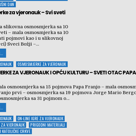
DUŠNI DAN
e za vjeronauk – Svi sveti
la slikovna osmosmjerka sa 10
eti – mala osmosmjerka sa 10
ti pojmovi kao i u slikovnoj
i) Sveci Božji –…
...
ERONAUK
OSMOSMJERKE ZA VJERONAUK
RKE ZA VJERONAUK I OPĆU KULTURU – SVETI OTAC PAP
ala osmosmjerka sa 15 pojmova Papa Franjo – mala osmosm
anjo prvi – osmosmjerka sa 19 pojmova Jorge Mario Bergo
osmosmjerka sa 31 pojmom o…
...
ERONAUK
ON-LINE IGRE ZA VJERONAUK
 ZA VJERONAUK
PRIGODNI MATERIJALI
I KATOLIČKE CRKVE