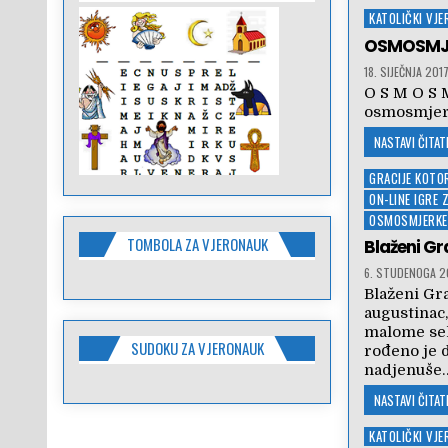
Posted
KATOLIČKI VJ
in
OSMOSMJE
18. SIJEČNJA 2017
O S M O S M
osmosmjer
NASTAVI ČITATI
Posted
GRACIJE KOTO
in
ON-LINE IGRE 
OSMOSMJERKE
TOMBOLA ZA VJERONAUK
Blaženi Gr
6. STUDENOGA 2
Blaženi Gra
augustinac,
malome sel
SUDOKU ZA VJERONAUK
rođeno je 
nadjenuše
NASTAVI ČITATI
Posted
KATOLIČKI VJ