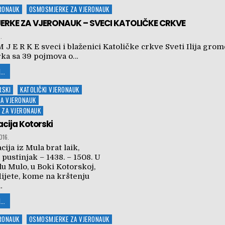
ERONAUK
OSMOSMJERKE ZA VJERONAUK
RKE ZA VJERONAUK – SVECI KATOLIČKE CRKVE
.
 J E R K E sveci i blaženici Katoličke crkve Sveti Ilija gro
ka sa 39 pojmova o…
...
RSKI
KATOLIČKI VJERONAUK
ZA VJERONAUK
 ZA VJERONAUK
acija Kotorski
016.
cija iz Mula brat laik,
 pustinjak – 1438. – 1508. U
u Mulo, u Boki Kotorskoj,
dijete, kome na krštenju
…
...
ERONAUK
OSMOSMJERKE ZA VJERONAUK