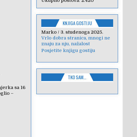
Ukupno postova:
2.420
KNJIGA GOSTIJU
Marko
Anica
/
/
7. veljače 2024.
3. studenoga 2025.
Vrlo dobra stranica, mnogi ne
Poštovanje, draga kolegice!
znaju za nju, nažalost
Hvala Vam na nesebičnom
radu i promoviranju...
Posjetite knjigu gostiju
A
TKO SAM…
jerka sa 16
glio –