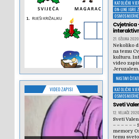
Posted
KATOLIČKI VJ
in
ON-LINE IGRE 
OSMOSMJERKE
Cvjetnica 
interaktiv
21. OŽUJKA 2020
Nekoliko di
na temu Cv
kulturu. In
video zapi
Jeruzalem
NASTAVI ČITATI
VIDEO ZAPISI
Posted
KATOLIČKI VJ
in
OSMOSMJERKE
Sveti Valen
12. VELJAČE 2020
Sveti Vale
– – – – – 
memory On-
temu svet