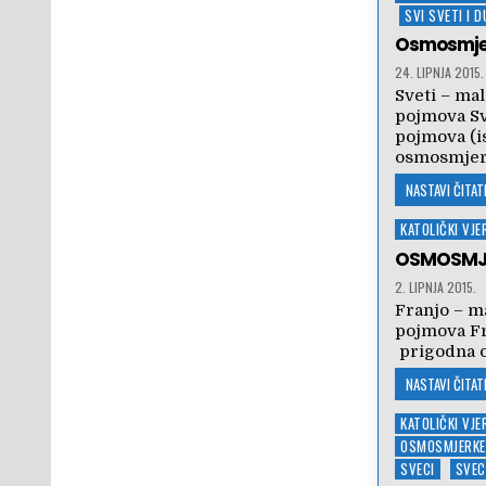
in
SVI SVETI I 
Osmosmjerk
24. LIPNJA 2015.
Sveti – ma
pojmova Sv
pojmova (is
osmosmjerc
NASTAVI ČITATI
Posted
KATOLIČKI VJ
in
OSMOSMJE
2. LIPNJA 2015.
Franjo – m
pojmova Fr
prigodna 
NASTAVI ČITATI
Posted
KATOLIČKI VJ
in
OSMOSMJERKE
SVECI
SVEC