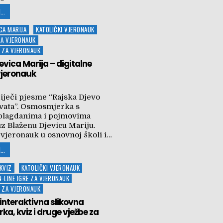
...
CA MARIJA
KATOLIČKI VJERONAUK
ZA VJERONAUK
 ZA VJERONAUK
evica Marija – digitalne
vjeronauk
iječi pjesme “Rajska Djevo
rvata”. Osmosmjerka s
blagdanima i pojmovima
z Blaženu Djevicu Mariju.
 vjeronauk u osnovnoj školi i…
...
KVIZ
KATOLIČKI VJERONAUK
N-LINE IGRE ZA VJERONAUK
 ZA VJERONAUK
interaktivna slikovna
a, kviz i druge vježbe za