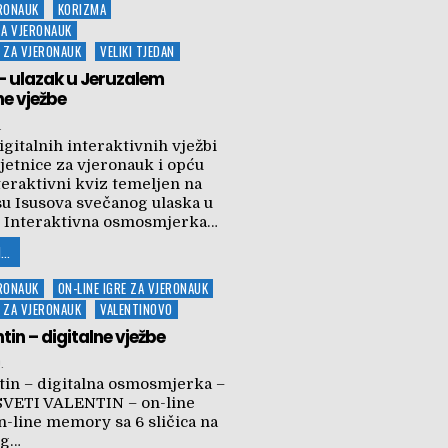
ERONAUK
KORIZMA
ZA VJERONAUK
 ZA VJERONAUK
VELIKI TJEDAN
– ulazak u Jeruzalem
ne vježbe
.
gitalnih interaktivnih vježbi
jetnice za vjeronauk i opću
teraktivni kviz temeljen na
su Isusova svečanog ulaska u
. Interaktivna osmosmjerka…
...
ERONAUK
ON-LINE IGRE ZA VJERONAUK
 ZA VJERONAUK
VALENTINOVO
tin – digitalne vježbe
.
ntin – digitalna osmosmjerka –
– SVETI VALENTIN – on-line
line memory sa 6 sličica na
og…