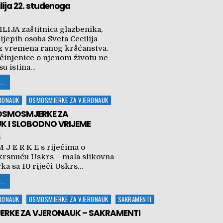
lija 22. studenoga
LIJA zaštitnica glazbenika,
lijepih osoba Sveta Cecilija
 iz vremena ranog kršćanstva.
činjenice o njenom životu ne
su istina…
...
ERONAUK
OSMOSMJERKE ZA VJERONAUK
OSMOSMJERKE ZA
K I SLOBODNO VRIJEME
5.
 J E R K E s riječima o
krsnuću Uskrs – mala slikovna
a sa 10 riječi Uskrs…
...
ERONAUK
OSMOSMJERKE ZA VJERONAUK
SAKRAMENTI
RKE ZA VJERONAUK – SAKRAMENTI