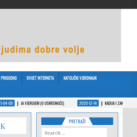
PRIGODNO
SVIJET INTERNETA
KATOLIČKI VJERONAUK
JERUJEM (U USKRSNUĆE)
2020-12-14
KADIJA I ZAKON – KRATKA PRIČA U PPS-
PRETRAŽI
UK
Search
for: