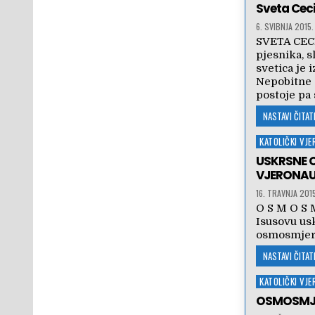
Sveta Ceci
6. SVIBNJA 2015.
SVETA CECI
pjesnika, s
svetica je
Nepobitne 
postoje pa 
NASTAVI ČITATI
Posted
KATOLIČKI VJ
in
USKRSNE 
VJERONAU
16. TRAVNJA 201
O S M O S M
Isusovu us
osmosmjerk
NASTAVI ČITATI
Posted
KATOLIČKI VJ
in
OSMOSMJE