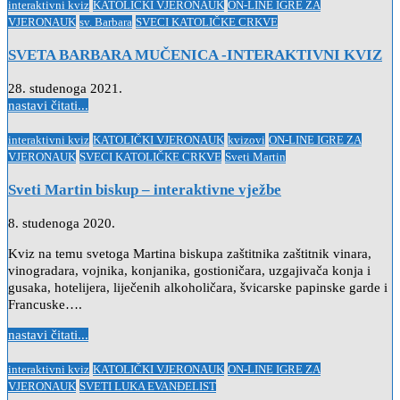
Posted
interaktivni kviz
KATOLIČKI VJERONAUK
ON-LINE IGRE ZA
in
VJERONAUK
sv. Barbara
SVECI KATOLIČKE CRKVE
SVETA BARBARA MUČENICA -INTERAKTIVNI KVIZ
28. studenoga 2021.
nastavi čitati...
Posted
interaktivni kviz
KATOLIČKI VJERONAUK
kvizovi
ON-LINE IGRE ZA
in
VJERONAUK
SVECI KATOLIČKE CRKVE
Sveti Martin
Sveti Martin biskup – interaktivne vježbe
8. studenoga 2020.
Kviz na temu svetoga Martina biskupa zaštitnika zaštitnik vinara,
vinogradara, vojnika, konjanika, gostioničara, uzgajivača konja i
gusaka, hotelijera, liječenih alkoholičara, švicarske papinske garde i
Francuske….
nastavi čitati...
Posted
interaktivni kviz
KATOLIČKI VJERONAUK
ON-LINE IGRE ZA
in
VJERONAUK
SVETI LUKA EVANĐELIST