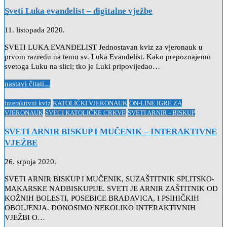
Sveti Luka evanđelist – digitalne vježbe
11. listopada 2020.
SVETI LUKA EVANĐELIST Jednostavan kviz za vjeronauk u
prvom razredu na temu sv. Luka Evanđelist. Kako prepoznajemo
svetoga Luku na slici; tko je Luki pripovijedao…
nastavi čitati...
Posted
interaktivni kviz
KATOLIČKI VJERONAUK
ON-LINE IGRE ZA
in
VJERONAUK
SVECI KATOLIČKE CRKVE
SVETI ARNIR - BISKUP
SVETI ARNIR BISKUP I MUČENIK – INTERAKTIVNE
VJEŽBE
26. srpnja 2020.
SVETI ARNIR BISKUP I MUČENIK, SUZAŠTITNIK SPLITSKO-
MAKARSKE NADBISKUPIJE. SVETI JE ARNIR ZAŠTITNIK OD
KOŽNIH BOLESTI, POSEBICE BRADAVICA, I PSIHIČKIH
OBOLJENJA. DONOSIMO NEKOLIKO INTERAKTIVNIH
VJEŽBI O…