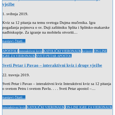
vježbe
1. svibnja 2019.
Kviz sa 12 pitanja na temu svetoga Dujma mučenika. Igra
pogađanja pojmova o sv. Duji zaštitniku Splita i Splitsko-makarske
nadbiskupije. Za igranje na mobitelu otvoriti…
nastavi čitati...
Posted
APOSTOLI
interaktivni kviz
KATOLIČKI VJERONAUK
kvizovi
ON-LINE
in
IGRE ZA VJERONAUK
SVETI PETAR APOSTOL
Sveti Petar i Pavao – interaktivni kviz i druge vježbe
22. travnja 2019.
Sveti Petar i Pavao – interaktivni kviz Interaktivni kviz sa 12 pitanja
o svetom Petru i svetom Pavlu. . . . Sveti Petar apostol –…
nastavi čitati...
Posted
interaktivni kviz
KATOLIČKI VJERONAUK
ON-LINE IGRE ZA VJERONAUK
in