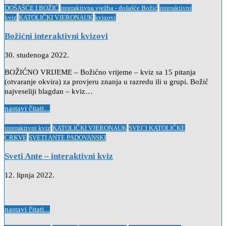
Posted
DOŠAŠĆE I BOŽIĆ
interaktivna vježba - došašće Božić
interaktivni
in
kviz
KATOLIČKI VJERONAUK
kvizovi
Božićni interaktivni kvizovi
30. studenoga 2022.
BOŽIĆNO VRIJEME – Božićno vrijeme – kviz sa 15 pitanja
(otvaranje okvira) za provjeru znanja u razredu ili u grupi. Božić
najveseliji blagdan – kviz…
nastavi čitati...
Posted
interaktivni kviz
KATOLIČKI VJERONAUK
SVECI KATOLIČKE
in
CRKVE
SVETI ANTE PADOVANSKI
Sveti Ante – interaktivni kviz
12. lipnja 2022.
nastavi čitati...