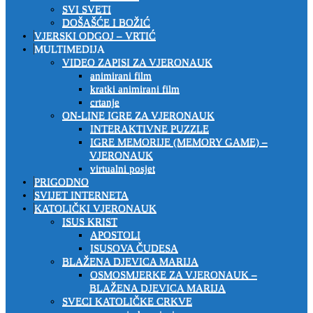
SVI SVETI
DOŠAŠĆE I BOŽIĆ
VJERSKI ODGOJ – VRTIĆ
MULTIMEDIJA
VIDEO ZAPISI ZA VJERONAUK
animirani film
kratki animirani film
crtanje
ON-LINE IGRE ZA VJERONAUK
INTERAKTIVNE PUZZLE
IGRE MEMORIJE (MEMORY GAME) –
VJERONAUK
virtualni posjet
PRIGODNO
SVIJET INTERNETA
KATOLIČKI VJERONAUK
ISUS KRIST
APOSTOLI
ISUSOVA ČUDESA
BLAŽENA DJEVICA MARIJA
OSMOSMJERKE ZA VJERONAUK –
BLAŽENA DJEVICA MARIJA
SVECI KATOLIČKE CRKVE