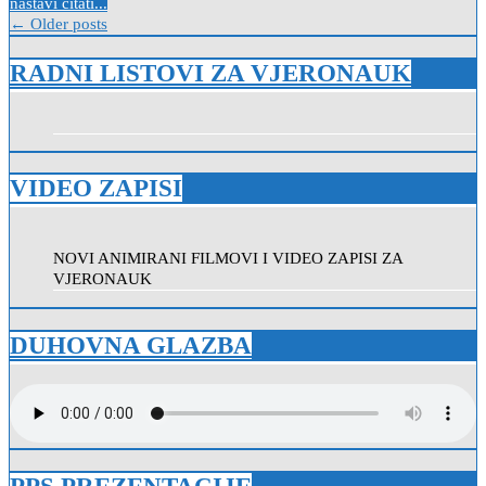
nastavi čitati...
Navigacija
← Older posts
objava
RADNI LISTOVI ZA VJERONAUK
VIDEO ZAPISI
NOVI ANIMIRANI FILMOVI I VIDEO ZAPISI ZA
VJERONAUK
DUHOVNA GLAZBA