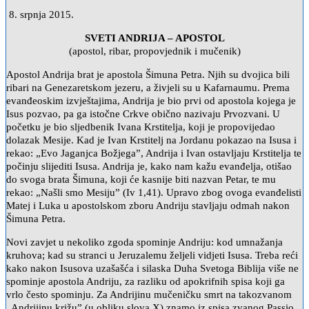
8. srpnja 2015.
SVETI ANDRIJA – APOSTOL
(apostol, ribar, propovjednik i mučenik)
Apostol Andrija brat je apostola Šimuna Petra. Njih su dvojica bili
ribari na Genezaretskom jezeru, a živjeli su u Kafarnaumu. Prema
evanđeoskim izvještajima, Andrija je bio prvi od apostola kojega je
Isus pozvao, pa ga istočne Crkve obično nazivaju Prvozvani. U
početku je bio sljedbenik Ivana Krstitelja, koji je propovijedao
dolazak Mesije. Kad je Ivan Krstitelj na Jordanu pokazao na Isusa i
rekao: „Evo Jaganjca Božjega”, Andrija i Ivan ostavljaju Krstitelja te
počinju slijediti Isusa. Andrija je, kako nam kažu evanđelja, otišao
do svoga brata Šimuna, koji će kasnije biti nazvan Petar, te mu
rekao: „Našli smo Mesiju” (Iv 1,41). Upravo zbog ovoga evanđelisti
Matej i Luka u apostolskom zboru Andriju stavljaju odmah nakon
Šimuna Petra.
Novi zavjet u nekoliko zgoda spominje Andriju: kod umnažanja
kruhova; kad su stranci u Jeruzalemu željeli vidjeti Isusa. Treba reći
kako nakon Isusova uzašašća i silaska Duha Svetoga Biblija više ne
spominje apostola Andriju, za razliku od apokrifnih spisa koji ga
vrlo često spominju. Za Andrijinu mučeničku smrt na takozvanom
„Andrijinu križu” (u obliku slova X) znamo iz spisa zvanog Passio