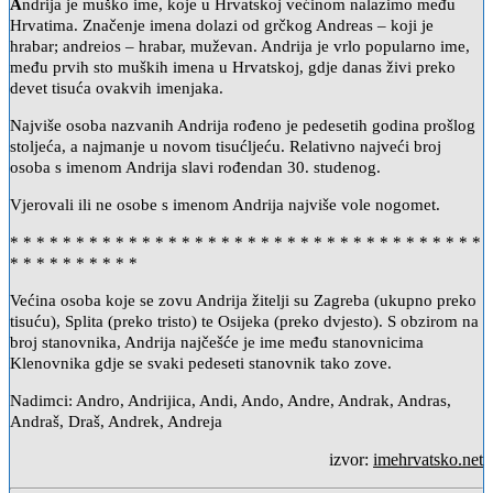
A
ndrija je muško ime, koje u Hrvatskoj većinom nalazimo među
Hrvatima. Značenje imena dolazi od grčkog Andreas – koji je
hrabar; andreios – hrabar, muževan. Andrija je vrlo popularno ime,
među prvih sto muških imena u Hrvatskoj, gdje danas živi preko
devet tisuća ovakvih imenjaka.
Najviše osoba nazvanih Andrija rođeno je pedesetih godina prošlog
stoljeća, a najmanje u novom tisućljeću. Relativno najveći broj
osoba s imenom Andrija slavi rođendan 30. studenog.
Vjerovali ili ne osobe s imenom Andrija najviše vole nogomet.
* * * * * * * * * * * * * * * * * * * * * * * * * * * * * * * * * * * *
* * * * * * * * * *
Većina osoba koje se zovu Andrija žitelji su Zagreba (ukupno preko
tisuću), Splita (preko tristo) te Osijeka (preko dvjesto). S obzirom na
broj stanovnika, Andrija najčešće je ime među stanovnicima
Klenovnika gdje se svaki pedeseti stanovnik tako zove.
Nadimci: Andro, Andrijica, Andi, Ando, Andre, Andrak, Andras,
Andraš, Draš, Andrek, Andreja
izvor:
imehrvatsko.net