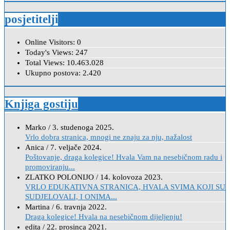
posjetitelji
Online Visitors:
0
Today's Views:
247
Total Views:
10.463.028
Ukupno postova:
2.420
Knjiga gostiju
Marko
/
3. studenoga 2025.
Vrlo dobra stranica, mnogi ne znaju za nju, nažalost
Anica
/
7. veljače 2024.
Poštovanje, draga kolegice! Hvala Vam na nesebičnom radu i
promoviranju...
ZLATKO POLONIJO
/
14. kolovoza 2023.
VRLO EDUKATIVNA STRANICA, HVALA SVIMA KOJI SU
SUDJELOVALI, I ONIMA...
Martina
/
6. travnja 2022.
Draga kolegice! Hvala na nesebičnom dijeljenju!
edita
/
22. prosinca 2021.