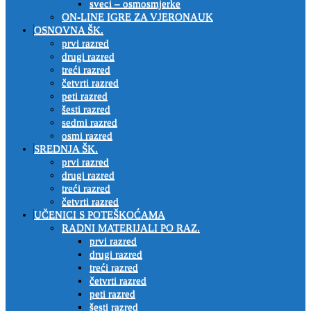
sveci – osmosmjerke
ON-LINE IGRE ZA VJERONAUK
OSNOVNA ŠK.
prvi razred
drugi razred
treći razred
četvrti razred
peti razred
šesti razred
sedmi razred
osmi razred
SREDNJA ŠK.
prvi razred
drugi razred
treći razred
četvrti razred
UČENICI S POTEŠKOĆAMA
RADNI MATERIJALI PO RAZ.
prvi razred
drugi razred
treći razred
četvrti razred
peti razred
šesti razred