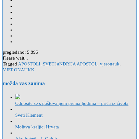
pregledano:
5.895
Please wait...
Tagged
APOSTOLI
,
SVETI aNDRIJA APOSTOL
,
vjeronauk
,
VJERONAUKK
možda vas zanima
Odnosite se s poštovanjem prema ljudima – priča iz života
Sveti Klement
Molitva kraljici Hrvata
Ako hoćeš – I. Golub