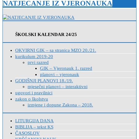
NATJECANJE IZ VJERONAUKA
ŠKOLSKI KALENDAR 24/25
OKVIRNI GIK – sa stranica MZO 20./21.
kurikulum 2019-20
prvi razred
GIK – Vjeronauk 1. razred
planovi – vjeronauk
GODIŠNJI PLANOVI 18./19.
mjesečni planovi – interaktivni
ugovori i pravilnici
zakon o školstvu
izmjene i dopune Zakona – 2018.
LITURGIJA DANA
BIBLIJA – tekst KS
ČASOSLOV