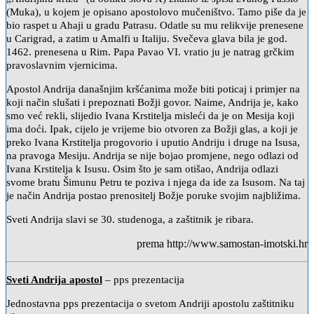
(Muka), u kojem je opisano apostolovo mučeništvo. Tamo piše da je
bio raspet u Ahaji u gradu Patrasu. Odatle su mu relikvije prenesene
u Carigrad, a zatim u Amalfi u Italiju. Svečeva glava bila je god.
1462. prenesena u Rim. Papa Pavao VI. vratio ju je natrag grčkim
pravoslavnim vjernicima.
Apostol Andrija današnjim kršćanima može biti poticaj i primjer na
koji način slušati i prepoznati Božji govor. Naime, Andrija je, kako
smo već rekli, slijedio Ivana Krstitelja misleći da je on Mesija koji
ima doći. Ipak, cijelo je vrijeme bio otvoren za Božji glas, a koji je
preko Ivana Krstitelja progovorio i uputio Andriju i druge na Isusa,
na pravoga Mesiju. Andrija se nije bojao promjene, nego odlazi od
Ivana Krstitelja k Isusu. Osim što je sam otišao, Andrija odlazi
svome bratu Šimunu Petru te poziva i njega da ide za Isusom. Na taj
je način Andrija postao prenositelj Božje poruke svojim najbližima.
Sveti Andrija slavi se 30. studenoga, a zaštitnik je ribara.
prema http://www.samostan-imotski.hr
Sveti Andrija apostol
– pps prezentacija
Jednostavna pps prezentacija o svetom Andriji apostolu zaštitniku