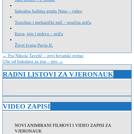
Sakralna baština grada Nina – video
Topolino i mehanički miš – poučna priča
Kava, jaje i mrkva – priča
Život Ivana Pavla II.
Navigacija
← Fra Nikola Tavelić – prvi hrvatski svetac
Ulje od bakalara za psa – pps →
objava
RADNI LISTOVI ZA VJERONAUK
VIDEO ZAPISI
NOVI ANIMIRANI FILMOVI I VIDEO ZAPISI ZA
VJERONAUK