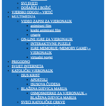
SVI SVETI
DOŠAŠĆE I BOŽIĆ
VJERSKI ODGOJ – VRTIĆ
MULTIMEDIJA
VIDEO ZAPISI ZA VJERONAUK
animirani film
kratki animirani film
crtanje
ON-LINE IGRE ZA VJERONAUK
INTERAKTIVNE PUZZLE
IGRE MEMORIJE (MEMORY GAME) –
VJERONAUK
virtualni posjet
PRIGODNO
SVIJET INTERNETA
KATOLIČKI VJERONAUK
ISUS KRIST
APOSTOLI
ISUSOVA ČUDESA
BLAŽENA DJEVICA MARIJA
OSMOSMJERKE ZA VJERONAUK –
BLAŽENA DJEVICA MARIJA
SVECI KATOLIČKE CRKVE