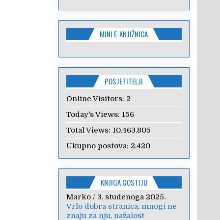
MINI E-KNJIŽNICA
POSJETITELJI
Online Visitors:
2
Today's Views:
156
Total Views:
10.463.805
Ukupno postova:
2.420
KNJIGA GOSTIJU
Marko
Anica
/
/
7. veljače 2024.
3. studenoga 2025.
Vrlo dobra stranica, mnogi ne
Poštovanje, draga kolegice!
znaju za nju, nažalost
Hvala Vam na nesebičnom