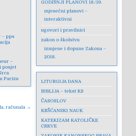
GODIŠNJI PLANOVI 18./19.
mjesečni planovi –
interaktivni
ugovori i pravilnici
 – pps
zakon o školstvu
acija
izmjene i dopune Zakona –
2018.
ueur –
i posjet
 Srca
u Parizu
LITURGIJA DANA
BIBLIJA – tekst KS
ČASOSLOV
a, računala →
KRŠĆANSKI NAUK
KATEKIZAM KATOLIČKE
CRKVE
ZAKONIK KANONSKOG PRAVA