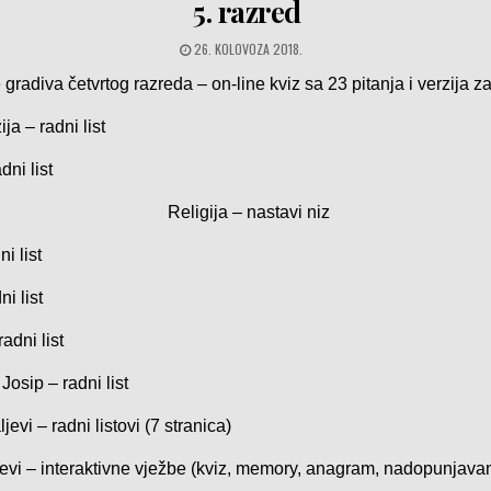
5. razred
26. KOLOVOZA 2018.
 gradiva četvrtog razreda
– on-line kviz sa 23 pitanja i verzija za
ija
– radni list
dni list
Religija
– nastavi niz
i list
ni list
radni list
 Josip
– radni list
ljevi
– radni listovi (7 stranica)
jevi
– interaktivne vježbe (kviz, memory, anagram, nadopunjavanj