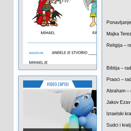
Ponavljanje
Majka Terez
Religija
– ra
Biblija
– radn
Praoci
– rad
VIDEO ZAPISI
Abraham
– 
Jakov Ezav
Izraelski kra
Sudci i kral