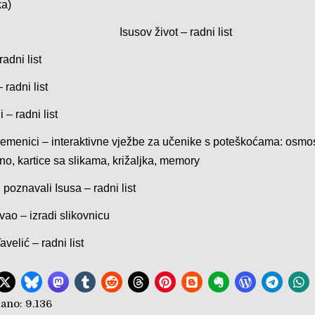
a)
Isusov život
– radni list
radni list
 radni list
i
– radni list
remenici
– interaktivne vježbe za učenike s poteškoćama: osmo
no, kartice sa slikama, križaljka, memory
u poznavali Isusa
– radni list
avao
– izradi slikovnicu
Tavelić
– radni list
ano:
9.136