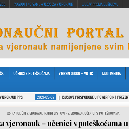
EŽBE
POGODI TKO SAM…-VJEŽBE ZA VJERONAUK
LJUBAV PREMA BLIŽNJEMU
ŠK.
UČENICI S POTEŠKOĆAMA
VJERSKI ODGOJ – VRTIĆ
MULTIMEDIJA
 PPS
2021-05-02
ISUSOVE PRISPODOBE U POWERPOINT PREZENTACIJAMA
POSTED
KATOLIČKI VJERONAUK
,
RADNI LISTOVI - VJERONAUK UČENICI S POTEŠKOĆAMA
IN
za vjeronauk – učenici s poteškoćama u