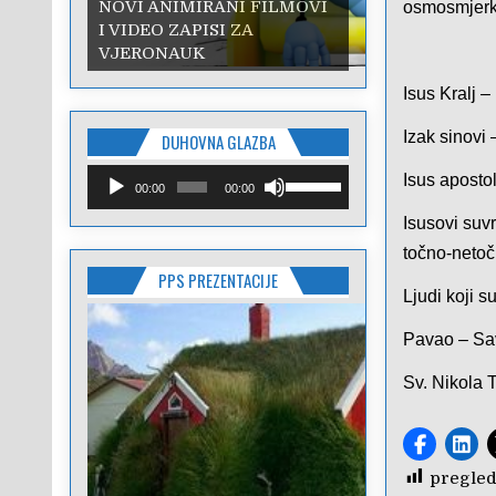
NOVI ANIMIRANI FILMOVI
osmosmjerk
I VIDEO ZAPISI ZA
VJERONAUK
Isus Kralj
– 
Izak sinovi
–
DUHOVNA GLAZBA
Reproduktor
Upotrijebite
Isus apostol
00:00
00:00
audiozapisa
tipke
sa
Isusovi suv
strelicama
točno-netoč
Gore/Dolje
PPS PREZENTACIJE
kako
Ljudi koji s
biste
pojačali
Pavao – S
ili
smanjili
Sv. Nikola 
zvuk.
pregled