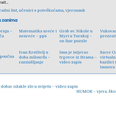
it...
radni list
,
učenici s poteškoćama
,
vjeronauk
s zanima
prnja –
Matematika sreće i
Grob sv. Nikole u
Vukovar
ča
nesreće – pps
Myri u Turskoj –
prezent
on line puzzle
Ivan Krstitelj u
Isus je istjerao
Sacre C
 poučna
doba milosrđa –
trgovce iz Hrama –
virtualn
razmišljanje
video zapis
bazilici
Isusova 
ija
dobar odakle zlo u svijetu – video zapis
HUMOR – vjera, škol