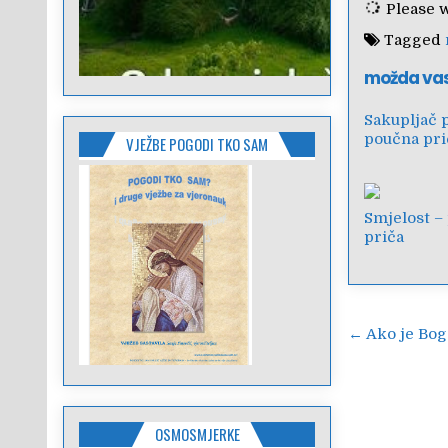
Please wa
Tagged
možda va
Sakupljač 
poučna pri
VJEŽBE POGODI TKO SAM
Smjelost –
priča
Navigac
← Ako je Bog 
objava
OSMOSMJERKE