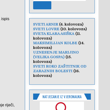
 ispis
SVETI ARNIR
(4. kolovoza)
SVETI LOVRE
(10. kolovoza)
SVETA KLARA ASIŠKA
(11.
kolovoza)
MAKSIMILIJAN KOLBE
(14.
kolovoza)
UZNESENJE MARIJINO
(VELIKA GOSPA)
(15.
kolovoza)
SVETI ROKO ZAŠTITNIK OD
ZARAZNIH BOLESTI
(16.
kolovoza)
NATJECANJE IZ VJERONAUKA
e riječi,