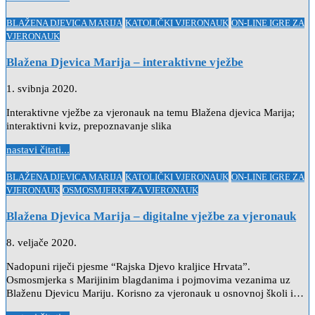
Posted
BLAŽENA DJEVICA MARIJA
KATOLIČKI VJERONAUK
ON-LINE IGRE ZA
in
VJERONAUK
Blažena Djevica Marija – interaktivne vježbe
1. svibnja 2020.
Interaktivne vježbe za vjeronauk na temu Blažena djevica Marija;
interaktivni kviz, prepoznavanje slika
nastavi čitati...
Posted
BLAŽENA DJEVICA MARIJA
KATOLIČKI VJERONAUK
ON-LINE IGRE ZA
in
VJERONAUK
OSMOSMJERKE ZA VJERONAUK
Blažena Djevica Marija – digitalne vježbe za vjeronauk
8. veljače 2020.
Nadopuni riječi pjesme “Rajska Djevo kraljice Hrvata”.
Osmosmjerka s Marijinim blagdanima i pojmovima vezanima uz
Blaženu Djevicu Mariju. Korisno za vjeronauk u osnovnoj školi i…