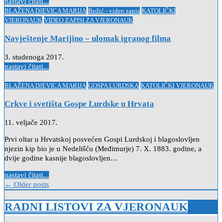
nastavi čitati...
Posted
BLAŽENA DJEVICA MARIJA
Božić - video zapis
KATOLIČKI
in
VJERONAUK
VIDEO ZAPISI ZA VJERONAUK
Navještenje Marijino – ulomak igranog filma
3. studenoga 2017.
nastavi čitati...
Posted
BLAŽENA DJEVICA MARIJA
GOSPA LURDSKA
KATOLIČKI VJERONAUK
in
Crkve i svetišta Gospe Lurdske u Hrvata
11. veljače 2017.
Prvi oltar u Hrvatskoj posvećen Gospi Lurdskoj i blagoslovljen
njezin kip bio je u Nedelišću (Međimurje) 7. X. 1883. godine, a
dvije godine kasnije blagoslovljen…
nastavi čitati...
Navigacija
← Older posts
objava
RADNI LISTOVI ZA VJERONAUK