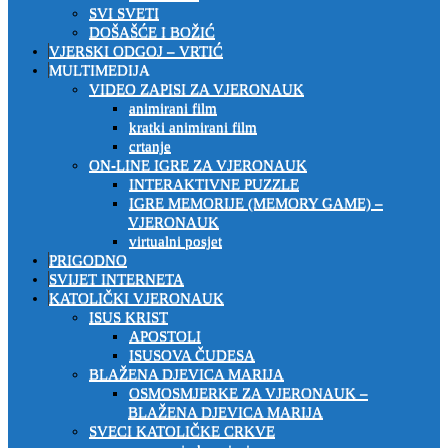
SVI SVETI
DOŠAŠĆE I BOŽIĆ
VJERSKI ODGOJ – VRTIĆ
MULTIMEDIJA
VIDEO ZAPISI ZA VJERONAUK
animirani film
kratki animirani film
crtanje
ON-LINE IGRE ZA VJERONAUK
INTERAKTIVNE PUZZLE
IGRE MEMORIJE (MEMORY GAME) –
VJERONAUK
virtualni posjet
PRIGODNO
SVIJET INTERNETA
KATOLIČKI VJERONAUK
ISUS KRIST
APOSTOLI
ISUSOVA ČUDESA
BLAŽENA DJEVICA MARIJA
OSMOSMJERKE ZA VJERONAUK –
BLAŽENA DJEVICA MARIJA
SVECI KATOLIČKE CRKVE