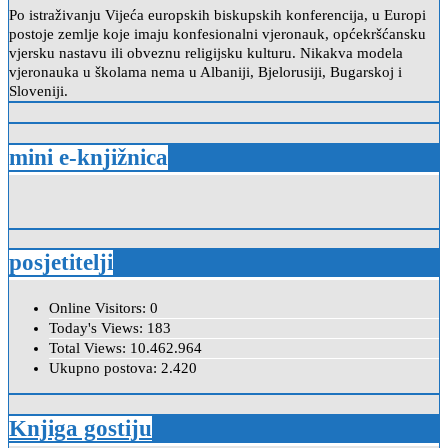
Po istraživanju Vijeća europskih biskupskih konferencija, u Europi
postoje zemlje koje imaju konfesionalni vjeronauk, općekršćansku
vjersku nastavu ili obveznu religijsku kulturu. Nikakva modela
vjeronauka u školama nema u Albaniji, Bjelorusiji, Bugarskoj i
Sloveniji.
mini e-knjižnica
posjetitelji
Online Visitors:
0
Today's Views:
183
Total Views:
10.462.964
Ukupno postova:
2.420
Knjiga gostiju