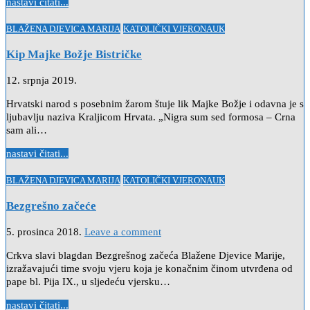
nastavi čitati...
Posted
BLAŽENA DJEVICA MARIJA
KATOLIČKI VJERONAUK
in
Kip Majke Božje Bistričke
12. srpnja 2019.
Hrvatski narod s posebnim žarom štuje lik Majke Božje i odavna je s
ljubavlju naziva Kraljicom Hrvata. „Nigra sum sed formosa – Crna
sam ali…
nastavi čitati...
Posted
BLAŽENA DJEVICA MARIJA
KATOLIČKI VJERONAUK
in
Bezgrešno začeće
5. prosinca 2018.
Leave a comment
Crkva slavi blagdan Bezgrešnog začeća Blažene Djevice Marije,
izražavajući time svoju vjeru koja je konačnim činom utvrđena od
pape bl. Pija IX., u sljedeću vjersku…
nastavi čitati...