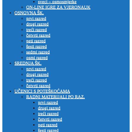
sveci – osmosmjerke
ON-LINE IGRE ZA VJERONAUK
OSNOVNA ŠK.
prvi razred
drugi razred
treći razred
četvrti razred
peti razred
šesti razred
sedmi razred
osmi razred
SREDNJA ŠK.
prvi razred
drugi razred
treći razred
četvrti razred
UČENICI S POTEŠKOĆAMA
RADNI MATERIJALI PO RAZ.
prvi razred
drugi razred
treći razred
četvrti razred
peti razred
šesti razred