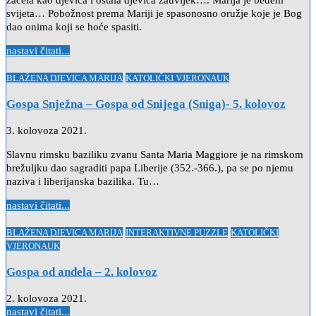
začela kao djevica i ostala djevica zauvijek…. Marija je bedem
svijeta… Pobožnost prema Mariji je spasonosno oružje koje je Bog
dao onima koji se hoće spasiti.
nastavi čitati...
Posted
BLAŽENA DJEVICA MARIJA
KATOLIČKI VJERONAUK
in
Gospa Snježna – Gospa od Snijega (Sniga)- 5. kolovoz
3. kolovoza 2021.
Slavnu rimsku baziliku zvanu Santa Maria Maggiore je na rimskom
brežuljku dao sagraditi papa Liberije (352.-366.), pa se po njemu
naziva i liberijanska bazilika. Tu…
nastavi čitati...
Posted
BLAŽENA DJEVICA MARIJA
INTERAKTIVNE PUZZLE
KATOLIČKI
in
VJERONAUK
Gospa od anđela – 2. kolovoz
2. kolovoza 2021.
nastavi čitati...