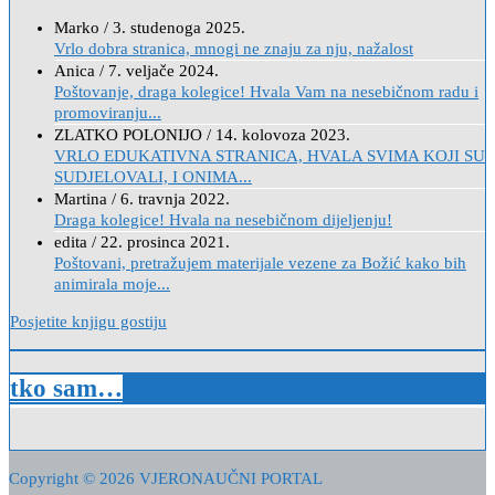
Marko
/
3. studenoga 2025.
Vrlo dobra stranica, mnogi ne znaju za nju, nažalost
Anica
/
7. veljače 2024.
Poštovanje, draga kolegice! Hvala Vam na nesebičnom radu i
promoviranju...
ZLATKO POLONIJO
/
14. kolovoza 2023.
VRLO EDUKATIVNA STRANICA, HVALA SVIMA KOJI SU
SUDJELOVALI, I ONIMA...
Martina
/
6. travnja 2022.
Draga kolegice! Hvala na nesebičnom dijeljenju!
edita
/
22. prosinca 2021.
Poštovani, pretražujem materijale vezene za Božić kako bih
animirala moje...
Posjetite knjigu gostiju
tko sam…
Copyright © 2026 VJERONAUČNI PORTAL