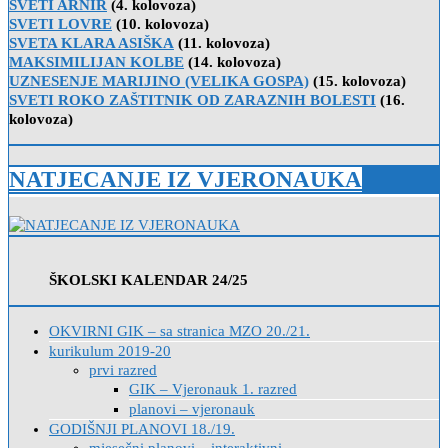
SVETI ARNIR
(4. kolovoza)
SVETI LOVRE
(10. kolovoza)
SVETA KLARA ASIŠKA
(11. kolovoza)
MAKSIMILIJAN KOLBE
(14. kolovoza)
UZNESENJE MARIJINO (VELIKA GOSPA)
(15. kolovoza)
SVETI ROKO ZAŠTITNIK OD ZARAZNIH BOLESTI
(16.
kolovoza)
NATJECANJE IZ VJERONAUKA
ŠKOLSKI KALENDAR 24/25
OKVIRNI GIK – sa stranica MZO 20./21.
kurikulum 2019-20
prvi razred
GIK – Vjeronauk 1. razred
planovi – vjeronauk
GODIŠNJI PLANOVI 18./19.
mjesečni planovi – interaktivni