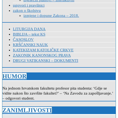
ugovori i pravilnici
zakon o školstvu
izmjene i dopune Zakona – 2018.
LITURGIJA DANA
BIBLIJA – tekst KS
ČASOSLOV
KRŠĆANSKI NAUK
KATEKIZAM KATOLIČKE CRKVE
ZAKONIK KANONSKOG PRAVA
DRUGI VATIKANSKI – DOKUMENTI
HUMOR
Na jednom hrvatskom fakultetu profesor pita studenta: ‘Gdje se
vidite nakon što završite fakultet?’ – ‘Na Zavodu za zapošljavanje.’
– odgovori student.
ZANIMLJIVOSTI