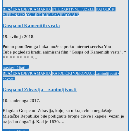
Posted
BLAŽENA DJEVICA MARIJA
INTERAKTIVNE PUZZLE
KATOLIČKI
in
VJERONAUK
ON-LINE IGRE ZA VJERONAUK
Gospa od Kamenitih vrata
19. svibnja 2018.
Putem ponuđenoga linka možete preko internet servisa You
Tube pogledati kratki animirani film “Gospa od Kamenitih vrata”. *
* * * * * * * * *…
nastavi čitati...
Posted
BLAŽENA DJEVICA MARIJA
KATOLIČKI VJERONAUK
zanimljivosti -
in
novosti
Gospa od Zdravlja – zanimljivosti
10. studenoga 2017.
Blagdan Gospe od Zdravlja, kojoj su u krajevima negdašnje
Mletačke Republike bile podignute brojne crkve i kapele, vezan je
uz jedan događaj. Kad je 1630….