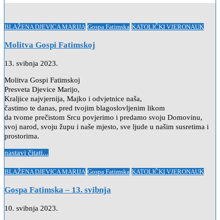
Posted
BLAŽENA DJEVICA MARIJA
Gospa Fatimska
KATOLIČKI VJERONAUK
in
Molitva Gospi Fatimskoj
13. svibnja 2023.
Molitva Gospi Fatimskoj
Presveta Djevice Marijo,
Kraljice najvjernija, Majko i odvjetnice naša,
častimo te danas, pred tvojim blagoslovljenim likom
da tvome prečistom Srcu povjerimo i predamo svoju Domovinu,
svoj narod, svoju župu i naše mjesto, sve ljude u našim susretima i
prostorima.
nastavi čitati...
Posted
BLAŽENA DJEVICA MARIJA
Gospa Fatimska
KATOLIČKI VJERONAUK
in
Gospa Fatimska – 13. svibnja
10. svibnja 2023.