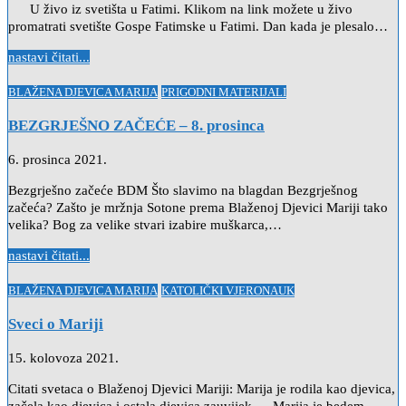
U živo iz svetišta u Fatimi. Klikom na link možete u živo
promatrati svetište Gospe Fatimske u Fatimi. Dan kada je plesalo…
nastavi čitati...
Posted
BLAŽENA DJEVICA MARIJA
PRIGODNI MATERIJALI
in
BEZGRJEŠNO ZAČEĆE – 8. prosinca
6. prosinca 2021.
Bezgrješno začeće BDM Što slavimo na blagdan Bezgrješnog
začeća? Zašto je mržnja Sotone prema Blaženoj Djevici Mariji tako
velika? Bog za velike stvari izabire muškarca,…
nastavi čitati...
Posted
BLAŽENA DJEVICA MARIJA
KATOLIČKI VJERONAUK
in
Sveci o Mariji
15. kolovoza 2021.
Citati svetaca o Blaženoj Djevici Mariji: Marija je rodila kao djevica,