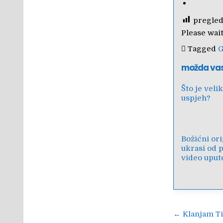
pregled
Please wait.
Tagged
G
možda va
Što je velik
uspjeh?
Božićni or
ukrasi od p
video uput
Navigac
← Klanjam Ti