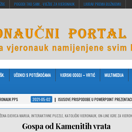
EŽBE
POGODI TKO SAM…-VJEŽBE ZA VJERONAUK
LJUBAV PREMA BLIŽNJEMU
ŠK.
UČENICI S POTEŠKOĆAMA
VJERSKI ODGOJ – VRTIĆ
MULTIMEDIJA
2021-05-02
ISUSOVE PRISPODOBE U POWERPOINT PREZENTACIJAMA
STED
ŽENA DJEVICA MARIJA
,
INTERAKTIVNE PUZZLE
,
KATOLIČKI VJERONAUK
,
ON-LINE IGRE ZA VJERO
Gospa od Kamenitih vrata