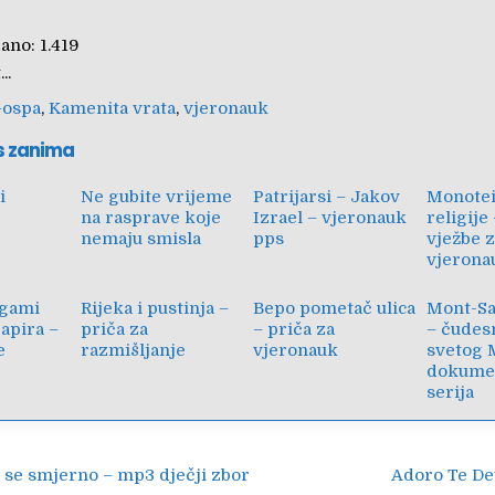
ano:
1.419
..
ospa
,
Kamenita vrata
,
vjeronauk
s zanima
i
Ne gubite vrijeme
Patrijarsi – Jakov
Monotei
na rasprave koje
Izrael – vjeronauk
religije
nemaju smisla
pps
vježbe 
vjerona
igami
Rijeka i pustinja –
Bepo pometač ulica
Mont-Sa
apira –
priča za
– priča za
– čudes
e
razmišljanje
vjeronauk
svetog 
dokume
serija
ija
 se smjerno – mp3 dječji zbor
Adoro Te De