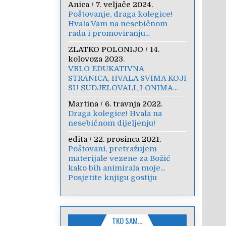
Anica
/
7. veljače 2024.
Poštovanje, draga kolegice!
Hvala Vam na nesebičnom
radu i promoviranju...
ZLATKO POLONIJO
/
14.
kolovoza 2023.
VRLO EDUKATIVNA
STRANICA, HVALA SVIMA KOJI
SU SUDJELOVALI, I ONIMA...
Martina
/
6. travnja 2022.
Draga kolegice! Hvala na
nesebičnom dijeljenju!
edita
/
22. prosinca 2021.
Poštovani, pretražujem
materijale vezene za Božić
kako bih animirala moje...
Posjetite knjigu gostiju
TKO SAM…