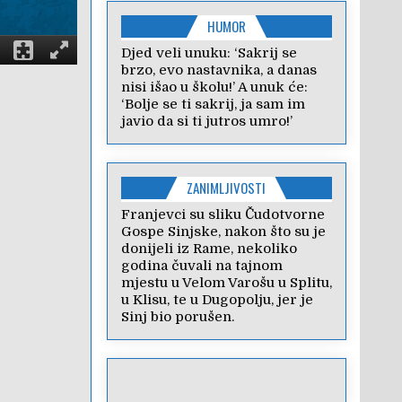
HUMOR
Djed veli unuku: ‘Sakrij se
brzo, evo nastavnika, a danas
nisi išao u školu!’ A unuk će:
‘Bolje se ti sakrij, ja sam im
javio da si ti jutros umro!’
ZANIMLJIVOSTI
Franjevci su sliku Čudotvorne
Gospe Sinjske, nakon što su je
donijeli iz Rame, nekoliko
godina čuvali na tajnom
mjestu u Velom Varošu u Splitu,
u Klisu, te u Dugopolju, jer je
Sinj bio porušen.