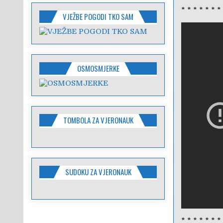
* * * * * * *
VJEŽBE POGODI TKO SAM
OSMOSMJERKE
TOMBOLA ZA VJERONAUK
SUDOKU ZA VJERONAUK
* * * * * * *