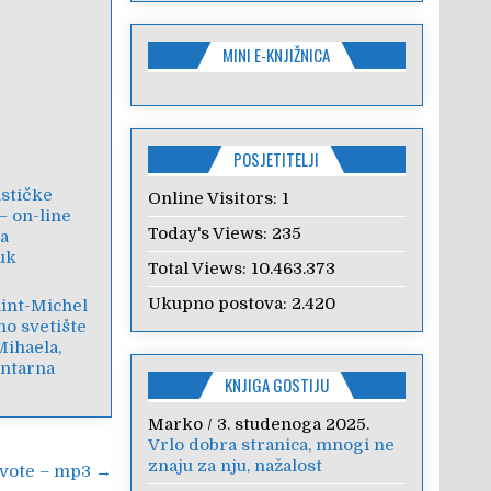
MINI E-KNJIŽNICA
POSJETITELJI
stičke
Online Visitors:
1
 – on-line
Today's Views:
235
za
uk
Total Views:
10.463.373
Ukupno postova:
2.420
int-Michel
no svetište
Mihaela,
ntarna
KNJIGA GOSTIJU
Marko
/
3. studenoga 2025.
Vrlo dobra stranica, mnogi ne
znaju za nju, nažalost
vote – mp3 →