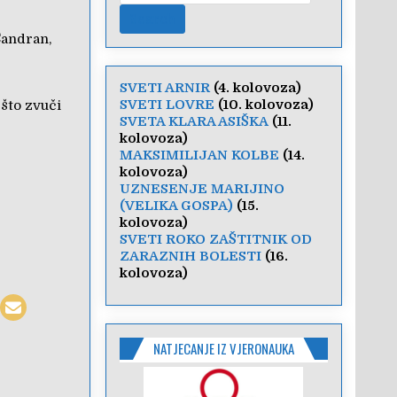
Čandran,
SVETI ARNIR
(4. kolovoza)
SVETI LOVRE
(10. kolovoza)
 što zvuči
SVETA KLARA ASIŠKA
(11.
kolovoza)
MAKSIMILIJAN KOLBE
(14.
kolovoza)
UZNESENJE MARIJINO
(VELIKA GOSPA)
(15.
kolovoza)
SVETI ROKO ZAŠTITNIK OD
ZARAZNIH BOLESTI
(16.
kolovoza)
NATJECANJE IZ VJERONAUKA