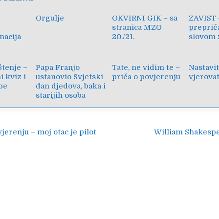
Orgulje
OKVIRNI GIK – sa
ZAVIST 
stranica MZO
preprič
nacija
20./21.
slovom 
štenje –
Papa Franjo
Tate, ne vidim te –
Nastavit
i kviz i
ustanovio Svjetski
priča o povjerenju
vjerovat
be
dan djedova, baka i
starijih osoba
ija
jerenju – moj otac je pilot
William Shakespe