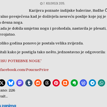
7. KOLOVOZA 2015.
Karijera poznate indijske balerine, Sudhe 
valno presječena kad je doživjela nesreću poslije koje joj je
 desna noga.
da je dobila umjetnu nogu i prohodala, nastavila je plesati,
erojatno.
liko godina ponovo je postala velika zvijezda.
itali kako je postigla tako nešto, jednostavno je odgovorila:
NISU POTREBNE NOGE.”
facebook.com/PoucnePrice
ano:
226
it...
s zanima