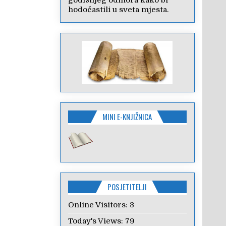
godišnjeg odmora kako bi
hodočastili u sveta mjesta.
MINI E-KNJIŽNICA
POSJETITELJI
Online Visitors:
3
Today's Views:
79