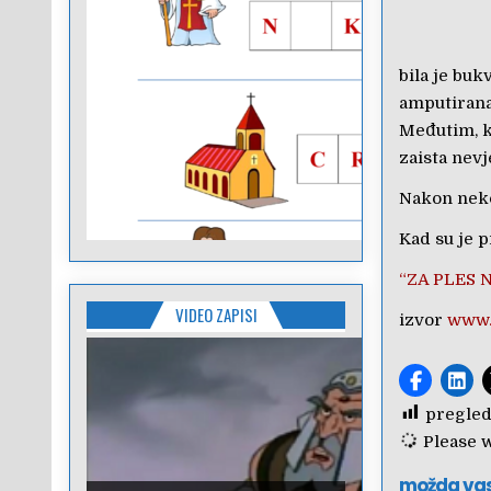
bila je buk
amputirana
Međutim, ka
zaista nevj
Nakon neko
Kad su je p
“ZA PLES 
VIDEO ZAPISI
izvor
www.
pregled
Please wa
možda va