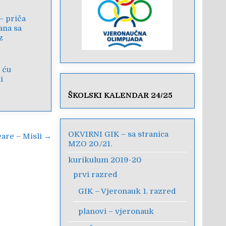
– priča
ana sa
z
 ću
i
ŠKOLSKI KALENDAR 24/25
OKVIRNI GIK – sa stranica
are – Misli →
MZO 20./21.
kurikulum 2019-20
prvi razred
GIK – Vjeronauk 1. razred
planovi – vjeronauk