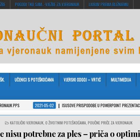
EŽBE
POGODI TKO SAM…-VJEŽBE ZA VJERONAUK
LJUBAV PREMA BLIŽNJEMU
ŠK.
UČENICI S POTEŠKOĆAMA
VJERSKI ODGOJ – VRTIĆ
MULTIMEDIJA
2021-05-02
ISUSOVE PRISPODOBE U POWERPOINT PREZENTACIJAMA
POSTED
KATOLIČKI VJERONAUK
,
O ŽIVOTNIM POTEŠKOĆAMA
,
POUČNE PRIČE ZA VJERONAUK
IN
 nisu potrebne za ples – priča o opti