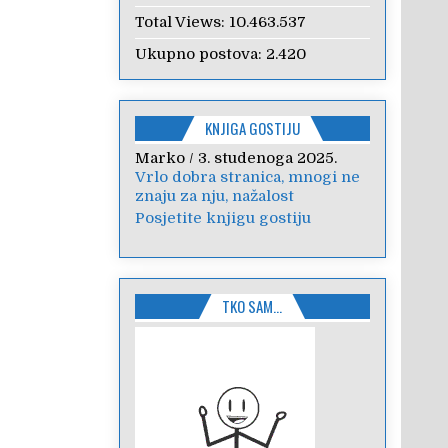
Total Views:
10.463.537
Ukupno postova:
2.420
KNJIGA GOSTIJU
Marko
Anica
/
/
7. veljače 2024.
3. studenoga 2025.
Vrlo dobra stranica, mnogi ne
Poštovanje, draga kolegice!
znaju za nju, nažalost
Hvala Vam na nesebičnom
radu i promoviranju...
Posjetite knjigu gostiju
TKO SAM…