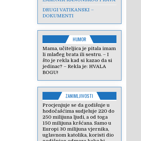
DRUGI VATIKANSKI –
DOKUMENTI
HUMOR
Mama, učiteljica je pitala imam
li mlađeg brata ili sestru. – I
što je rekla kad si kazao da si
jedinac? – Rekla je: HVALA
BOGU!
ZANIMLJIVOSTI
Procjenjuje se da godišnje u
hodočašćima sudjeluje 220 do
250 milijuna ljudi, a od toga
150 milijuna kršćana. Samo u
Europi 30 milijuna vjernika,
uglavnom katolika, koristi dio