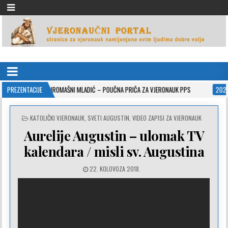
VJERONAUČNI PORTAL
stranice za vjeronauk namjenjene svim ljudima dobre volje
26
PREZENTACIJE
SIROMAŠNI MLADIĆ – POUČNA PRIČA ZA VJERONAUK PPS
2021-05-02
POSTED
KATOLIČKI VJERONAUK
,
SVETI AUGUSTIN
,
VIDEO ZAPISI ZA VJERONAUK
IN
Aurelije Augustin – ulomak TV
kalendara / misli sv. Augustina
22. KOLOVOZA 2018.