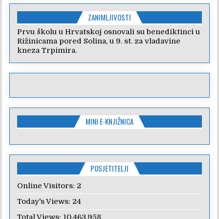
ZANIMLJIVOSTI
Prvu školu u Hrvatskoj osnovali su benediktinci u
Rižinicama pored Solina, u 9. st. za vladavine
kneza Trpimira.
MINI E-KNJIŽNICA
POSJETITELJI
Online Visitors:
2
Today's Views:
24
Total Views:
10.463.958