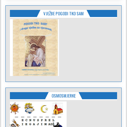
VJEŽBE POGODI TKO SAM
OSMOSMJERKE