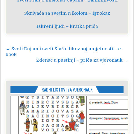
Sveti Franjo misionar Japana – zanimljivosti
Skrivača sa svetim Nikolom – igrokaz
Iskreni ljudi – kratka priča
Navigacija
← Sveti Dujam i sveti Staš u likovnoj umjetnosti – e-
book
objava
Zdenac u pustinji – priča za vjeronauk →
RADNI LISTOVI ZA VJERONAUK