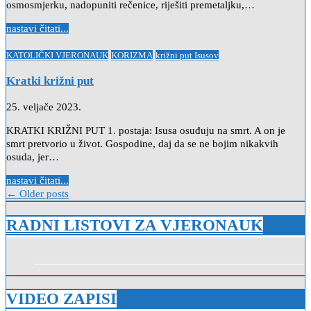
osmosmjerku, nadopuniti rečenice, riješiti premetaljku,…
nastavi čitati...
Posted
KATOLIČKI VJERONAUK
KORIZMA
križni put Isusov
in
Kratki križni put
25. veljače 2023.
KRATKI KRIŽNI PUT 1. postaja: Isusa osuđuju na smrt. A on je
smrt pretvorio u život. Gospodine, daj da se ne bojim nikakvih
osuda, jer…
nastavi čitati...
Navigacija
← Older posts
objava
RADNI LISTOVI ZA VJERONAUK
VIDEO ZAPISI