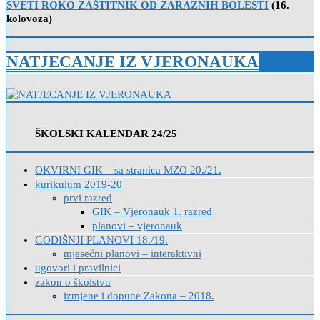
SVETI ROKO ZAŠTITNIK OD ZARAZNIH BOLESTI
(16.
kolovoza)
NATJECANJE IZ VJERONAUKA
ŠKOLSKI KALENDAR 24/25
OKVIRNI GIK – sa stranica MZO 20./21.
kurikulum 2019-20
prvi razred
GIK – Vjeronauk 1. razred
planovi – vjeronauk
GODIŠNJI PLANOVI 18./19.
mjesečni planovi – interaktivni
ugovori i pravilnici
zakon o školstvu
izmjene i dopune Zakona – 2018.