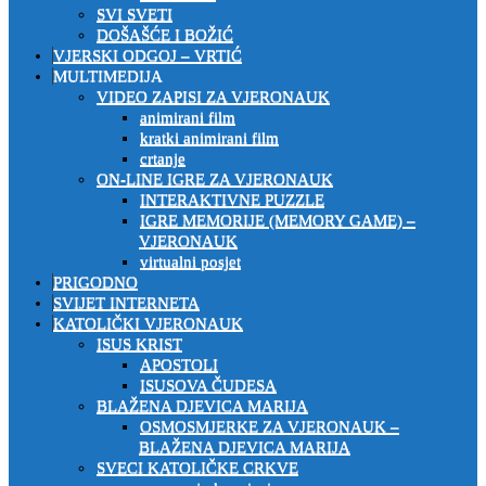
SVI SVETI
DOŠAŠĆE I BOŽIĆ
VJERSKI ODGOJ – VRTIĆ
MULTIMEDIJA
VIDEO ZAPISI ZA VJERONAUK
animirani film
kratki animirani film
crtanje
ON-LINE IGRE ZA VJERONAUK
INTERAKTIVNE PUZZLE
IGRE MEMORIJE (MEMORY GAME) –
VJERONAUK
virtualni posjet
PRIGODNO
SVIJET INTERNETA
KATOLIČKI VJERONAUK
ISUS KRIST
APOSTOLI
ISUSOVA ČUDESA
BLAŽENA DJEVICA MARIJA
OSMOSMJERKE ZA VJERONAUK –
BLAŽENA DJEVICA MARIJA
SVECI KATOLIČKE CRKVE