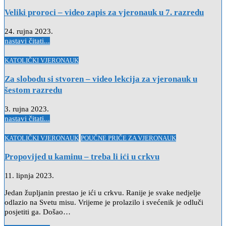
in
Veliki proroci – video zapis za vjeronauk u 7. razredu
24. rujna 2023.
nastavi čitati...
Posted
KATOLIČKI VJERONAUK
in
Za slobodu si stvoren – video lekcija za vjeronauk u
šestom razredu
3. rujna 2023.
nastavi čitati...
Posted
KATOLIČKI VJERONAUK
POUČNE PRIČE ZA VJERONAUK
in
Propovijed u kaminu – treba li ići u crkvu
11. lipnja 2023.
Jedan župljanin prestao je ići u crkvu. Ranije je svake nedjelje
odlazio na Svetu misu. Vrijeme je prolazilo i svećenik je odluči
posjetiti ga. Došao…