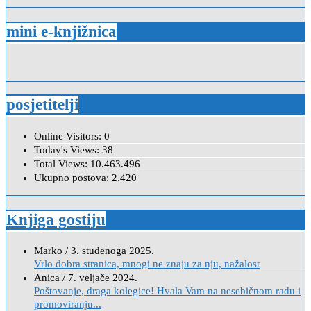
mini e-knjižnica
posjetitelji
Online Visitors:
0
Today's Views:
38
Total Views:
10.463.496
Ukupno postova:
2.420
Knjiga gostiju
Marko
/
3. studenoga 2025.
Vrlo dobra stranica, mnogi ne znaju za nju, nažalost
Anica
/
7. veljače 2024.
Poštovanje, draga kolegice! Hvala Vam na nesebičnom radu i
promoviranju...