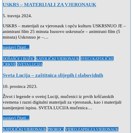
USKRS – MATERIJALI ZA VJERONAUK
5. travnja 2024.
USKRS – materijali za vjeronauk i opću kulturu USKRSNUO JE –
animirani film 25 minuta Isusovo uskrsnuće – animirani film (5
minuta) Uskrsnuo je –…
nastavi čitati...
Posted
DOŠAŠĆE I BOŽIĆ
KATOLIČKI VJERONAUK
SVECI KATOLIČKE
in
CRKVE
SVETA LUCIJA
Sveta Lucija – zaštitnica slijepih i slabovidnih
10. prosinca 2023.
Život i legende o svetoj Luciji, mučenici iz prvih kršćanskih
vremena i razni digitalni materijali za vjeronauk, kao i materijali
namijenjeni ispisu. SVETA LUCIJA mučenica…
nastavi čitati...
Posted
KATOLIČKI VJERONAUK
PROROCI
VIDEO ZAPISI ZA VJERONAUK