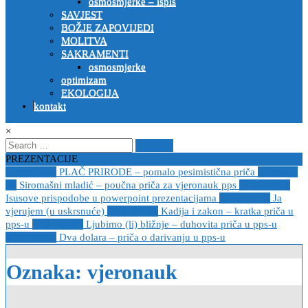
osmosmjerke – ispis
SAVJEST
BOŽJE ZAPOVIJEDI
MOLITVA
SAKRAMENTI
osmosmjerke
optimizam
EKOLOGIJA
kontakt
×
Search
for:
PREZENTACIJE
2023-04-19
PLAČ PRIRODE – pomalo pesimistična priča
2022-10-
26
Siromašni mladić – poučna priča za vjeronauk pps
2021-05-02
Isusove prispodobe u powerpoint prezentacijama
2021-04-08
Ja
vjerujem (u uskrsnuće)
2020-12-14
Kadija i zakon – kratka priča u
pps-u
2020-12-14
Ljubimo (li) bližnje – duhovita priča u pps-u
2020-12-13
Dva dolara – priča o darivanju u pps-u
Oznaka:
vjeronauk