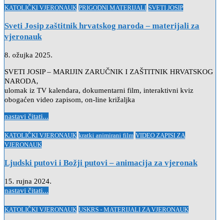
Posted
KATOLIČKI VJERONAUK
PRIGODNI MATERIJALI
SVETI JOSIP
in
Sveti Josip zaštitnik hrvatskog naroda – materijali za
vjeronauk
8. ožujka 2025.
SVETI JOSIP – MARIJIN ZARUČNIK I ZAŠTITNIK HRVATSKOG
NARODA,
ulomak iz TV kalendara, dokumentarni film, interaktivni kviz
obogaćen video zapisom, on-line križaljka
nastavi čitati...
Posted
KATOLIČKI VJERONAUK
kratki animirani film
VIDEO ZAPISI ZA
in
VJERONAUK
Ljudski putovi i Božji putovi – animacija za vjeronak
15. rujna 2024.
nastavi čitati...
Posted
KATOLIČKI VJERONAUK
USKRS - MATERIJALI ZA VJERONAUK
in