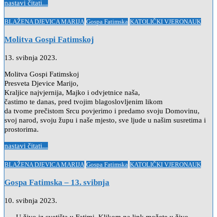
nastavi čitati...
Posted
BLAŽENA DJEVICA MARIJA
Gospa Fatimska
KATOLIČKI VJERONAUK
in
Molitva Gospi Fatimskoj
13. svibnja 2023.
Molitva Gospi Fatimskoj
Presveta Djevice Marijo,
Kraljice najvjernija, Majko i odvjetnice naša,
častimo te danas, pred tvojim blagoslovljenim likom
da tvome prečistom Srcu povjerimo i predamo svoju Domovinu,
svoj narod, svoju župu i naše mjesto, sve ljude u našim susretima i
prostorima.
nastavi čitati...
Posted
BLAŽENA DJEVICA MARIJA
Gospa Fatimska
KATOLIČKI VJERONAUK
in
Gospa Fatimska – 13. svibnja
10. svibnja 2023.