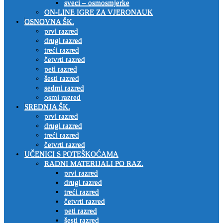
sveci – osmosmjerke
ON-LINE IGRE ZA VJERONAUK
OSNOVNA ŠK.
prvi razred
drugi razred
treći razred
četvrti razred
peti razred
šesti razred
sedmi razred
osmi razred
SREDNJA ŠK.
prvi razred
drugi razred
treći razred
četvrti razred
UČENICI S POTEŠKOĆAMA
RADNI MATERIJALI PO RAZ.
prvi razred
drugi razred
treći razred
četvrti razred
peti razred
šesti razred