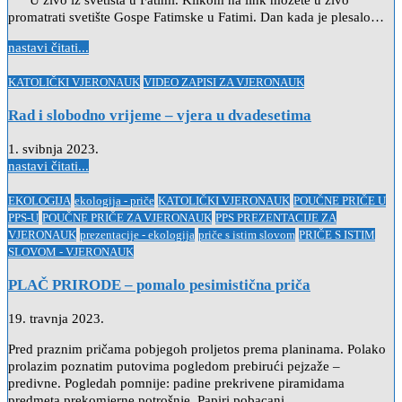
U živo iz svetišta u Fatimi. Klikom na link možete u živo
promatrati svetište Gospe Fatimske u Fatimi. Dan kada je plesalo…
nastavi čitati...
Posted
KATOLIČKI VJERONAUK
VIDEO ZAPISI ZA VJERONAUK
in
Rad i slobodno vrijeme – vjera u dvadesetima
1. svibnja 2023.
nastavi čitati...
Posted
EKOLOGIJA
ekologija - priče
KATOLIČKI VJERONAUK
POUČNE PRIČE U
in
PPS-U
POUČNE PRIČE ZA VJERONAUK
PPS PREZENTACIJE ZA
VJERONAUK
prezentacije - ekologija
priče s istim slovom
PRIČE S ISTIM
SLOVOM - VJERONAUK
PLAČ PRIRODE – pomalo pesimistična priča
19. travnja 2023.
Pred praznim pričama pobjegoh proljetos prema planinama. Polako
prolazim poznatim putovima pogledom prebirući pejzaže –
predivne. Pogledah pomnije: padine prekrivene piramidama
predmeta prekomjerne potrošnje. Papiri pobacani…