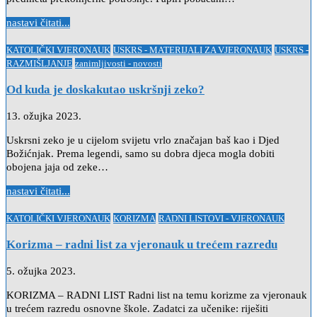
nastavi čitati...
Posted
KATOLIČKI VJERONAUK
USKRS - MATERIJALI ZA VJERONAUK
USKRS -
in
RAZMIŠLJANJE
zanimljivosti - novosti
Od kuda je doskakutao uskršnji zeko?
13. ožujka 2023.
Uskrsni zeko je u cijelom svijetu vrlo značajan baš kao i Djed
Božićnjak. Prema legendi, samo su dobra djeca mogla dobiti
obojena jaja od zeke…
nastavi čitati...
Posted
KATOLIČKI VJERONAUK
KORIZMA
RADNI LISTOVI - VJERONAUK
in
Korizma – radni list za vjeronauk u trećem razredu
5. ožujka 2023.
KORIZMA – RADNI LIST Radni list na temu korizme za vjeronauk
u trećem razredu osnovne škole. Zadatci za učenike: riješiti