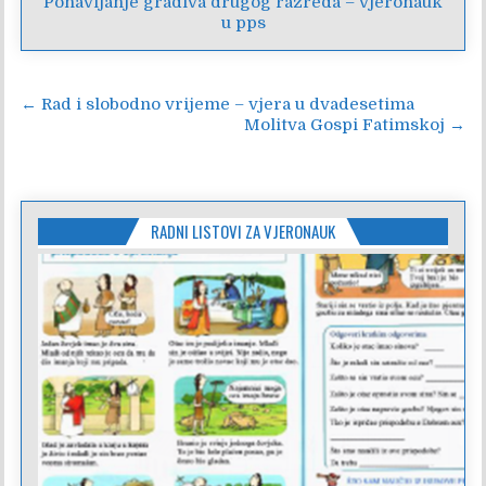
Ponavljanje gradiva drugog razreda – vjeronauk
u pps
Navigacija
← Rad i slobodno vrijeme – vjera u dvadesetima
Molitva Gospi Fatimskoj →
objava
RADNI LISTOVI ZA VJERONAUK