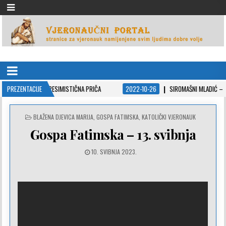
VJERONAUČNI PORTAL
stranice za vjeronauk namjenjene svim ljudima dobre volje
 PESIMISTIČNA PRIČA
PREZENTACIJE
2022-10-26
SIROMAŠNI MLADIĆ – POUČNA PRIČA ZA
POSTED
BLAŽENA DJEVICA MARIJA
,
GOSPA FATIMSKA
,
KATOLIČKI VJERONAUK
IN
Gospa Fatimska – 13. svibnja
10. SVIBNJA 2023.