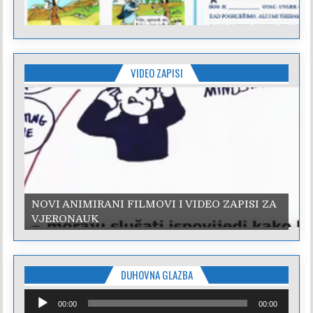
VIDEO ZAPISI
NOVI ANIMIRANI FILMOVI I VIDEO ZAPISI ZA
VJERONAUK
DUHOVNA GLAZBA
Reproduktor
00:00
00:00
audiozapisa