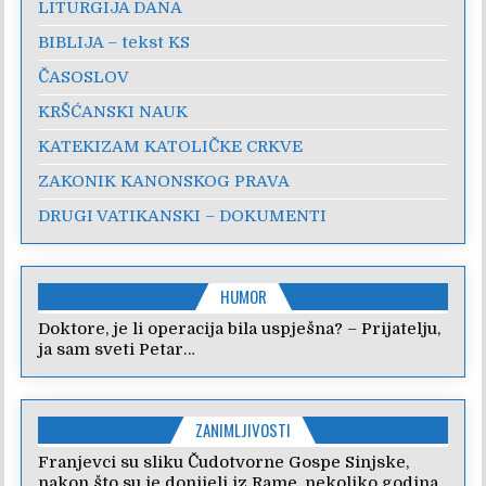
LITURGIJA DANA
BIBLIJA – tekst KS
ČASOSLOV
KRŠĆANSKI NAUK
KATEKIZAM KATOLIČKE CRKVE
ZAKONIK KANONSKOG PRAVA
DRUGI VATIKANSKI – DOKUMENTI
HUMOR
Doktore, je li operacija bila uspješna? – Prijatelju,
ja sam sveti Petar…
ZANIMLJIVOSTI
Franjevci su sliku Čudotvorne Gospe Sinjske,
nakon što su je donijeli iz Rame, nekoliko godina