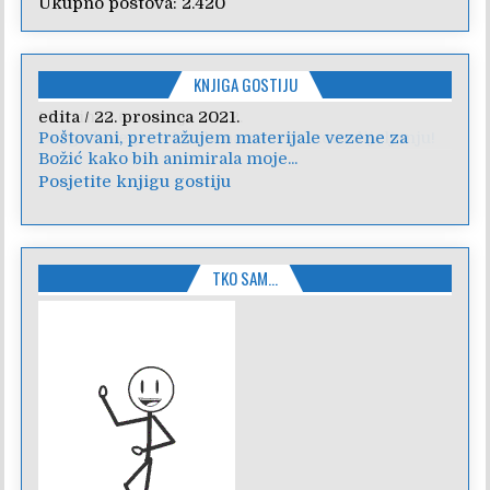
Ukupno postova:
2.420
KNJIGA GOSTIJU
edita
/
22. prosinca 2021.
Poštovani, pretražujem materijale vezene za
Božić kako bih animirala moje...
Posjetite knjigu gostiju
TKO SAM…