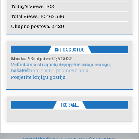
Today's Views:
108
Total Views:
10.463.566
Ukupno postova:
2.420
KNJIGA GOSTIJU
Anica
/
7. veljače 2024.
Poštovanje, draga kolegice! Hvala Vam na
nesebičnom radu i promoviranju...
Posjetite knjigu gostiju
TKO SAM…