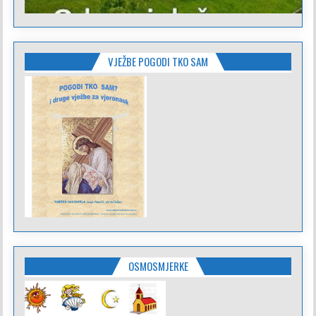
VJEŽBE POGODI TKO SAM
OSMOSMJERKE