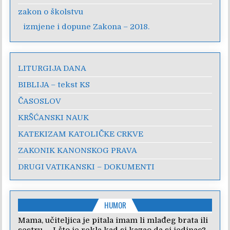
zakon o školstvu
izmjene i dopune Zakona – 2018.
LITURGIJA DANA
BIBLIJA – tekst KS
ČASOSLOV
KRŠĆANSKI NAUK
KATEKIZAM KATOLIČKE CRKVE
ZAKONIK KANONSKOG PRAVA
DRUGI VATIKANSKI – DOKUMENTI
HUMOR
Mama, učiteljica je pitala imam li mlađeg brata ili
sestru. – I što je rekla kad si kazao da si jedinac?