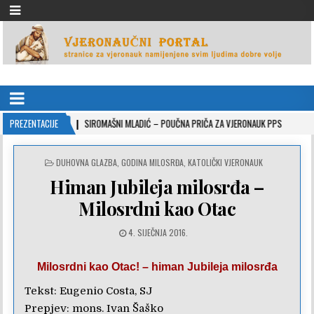
VJERONAUČNI PORTAL
stranice za vjeronauk namjenjene svim ljudima dobre volje
10-26
PREZENTACIJE
SIROMAŠNI MLADIĆ – POUČNA PRIČA ZA VJERONAUK PPS
2021-05-02
POSTED
DUHOVNA GLAZBA
,
GODINA MILOSRĐA
,
KATOLIČKI VJERONAUK
IN
Himan Jubileja milosrđa –
Milosrdni kao Otac
4. SIJEČNJA 2016.
Milosrdni kao Otac! – himan Jubileja milosrđa
Tekst: Eugenio Costa, SJ
Prepjev: mons. Ivan Šaško