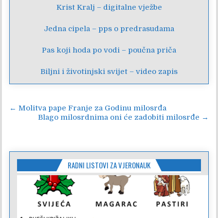
Krist Kralj – digitalne vježbe
Jedna cipela – pps o predrasudama
Pas koji hoda po vodi – poučna priča
Biljni i životinjski svijet – video zapis
Navigacija
← Molitva pape Franje za Godinu milosrđa
Blago milosrdnima oni će zadobiti milosrđe →
objava
RADNI LISTOVI ZA VJERONAUK