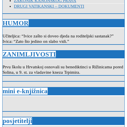
ZAKONIK KANONSKOG PRAVA
DRUGI VATIKANSKI – DOKUMENTI
HUMOR
Učiteljica: “Ivice zašto si doveo djeda na roditeljski sastanak?”
Ivica: “Zato što jedino on slabo vidi.”
ZANIMLJIVOSTI
Prvu školu u Hrvatskoj osnovali su benediktinci u Rižinicama pored
Solina, u 9. st. za vladavine kneza Trpimira.
mini e-knjižnica
posjetitelji