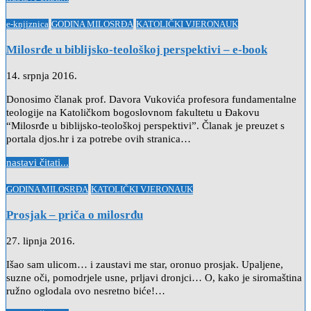
Posted
e-knjiznica
GODINA MILOSRĐA
KATOLIČKI VJERONAUK
in
Milosrđe u biblijsko-teološkoj perspektivi – e-book
14. srpnja 2016.
Donosimo članak prof. Davora Vukovića profesora fundamentalne
teologije na Katoličkom bogoslovnom fakultetu u Đakovu
“Milosrđe u biblijsko-teološkoj perspektivi”. Članak je preuzet s
portala djos.hr i za potrebe ovih stranica…
nastavi čitati...
Posted
GODINA MILOSRĐA
KATOLIČKI VJERONAUK
in
Prosjak – priča o milosrđu
27. lipnja 2016.
Išao sam ulicom… i zaustavi me star, oronuo prosjak. Upaljene,
suzne oči, pomodrjele usne, prljavi dronjci… O, kako je siromaština
ružno oglodala ovo nesretno biće!…