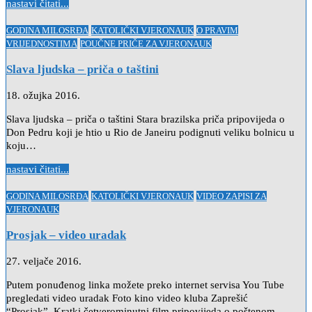
nastavi čitati...
Posted
GODINA MILOSRĐA
KATOLIČKI VJERONAUK
O PRAVIM
in
VRIJEDNOSTIMA
POUČNE PRIČE ZA VJERONAUK
Slava ljudska – priča o taštini
18. ožujka 2016.
Slava ljudska – priča o taštini Stara brazilska priča pripovijeda o
Don Pedru koji je htio u Rio de Janeiru podignuti veliku bolnicu u
koju…
nastavi čitati...
Posted
GODINA MILOSRĐA
KATOLIČKI VJERONAUK
VIDEO ZAPISI ZA
in
VJERONAUK
Prosjak – video uradak
27. veljače 2016.
Putem ponuđenog linka možete preko internet servisa You Tube
pregledati video uradak Foto kino video kluba Zaprešić
“Prosjak”. Kratki četverominutni film pripovijeda o poštenom