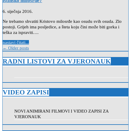
istinsko milosrđe?
6. siječnja 2016.
Ne trebamo shvatiti Kristovo milosrđe kao osudu svih osuda. Zlo
postoji. Grijeh ima posljedice, a šteta koju čini može biti gorka i
teška za ispraviti….
nastavi čitati...
Navigacija
← Older posts
objava
RADNI LISTOVI ZA VJERONAUK
VIDEO ZAPISI
NOVI ANIMIRANI FILMOVI I VIDEO ZAPISI ZA
VJERONAUK