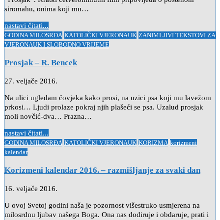
siromahu, onima koji mu…
nastavi čitati...
Posted
GODINA MILOSRĐA
KATOLIČKI VJERONAUK
ZANIMLJIVI TEKSTOVI ZA
in
VJERONAUK I SLOBODNO VRIJEME
Prosjak – R. Bencek
27. veljače 2016.
Na ulici ugledam čovjeka kako prosi, na uzici psa koji mu lavežom
prkosi… Ljudi prolaze pokraj njih plašeći se psa. Uzalud prosjak
moli novčić-dva… Prazna…
nastavi čitati...
Posted
GODINA MILOSRĐA
KATOLIČKI VJERONAUK
KORIZMA
korizmeni
in
kalendar
Korizmeni kalendar 2016. – razmišljanje za svaki dan
16. veljače 2016.
U ovoj Svetoj godini naša je pozornost višestruko usmjerena na
milosrdnu ljubav našega Boga. Ona nas dodiruje i obdaruje, prati i