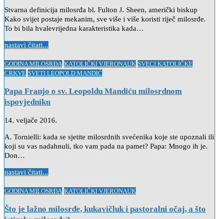
Stvarna definicija milosrđa bl. Fulton J. Sheen, američki biskup
Kako svijet postaje mekanim, sve više i više koristi riječ milosrđe.
To bi bila hvalevrijedna karakteristika kada…
nastavi čitati...
Posted
GODINA MILOSRĐA
KATOLIČKI VJERONAUK
SVECI KATOLIČKE
in
CRKVE
SVETI LEOPOLD MANDIĆ
Papa Franjo o sv. Leopoldu Mandiću milosrdnom
ispovjedniku
14. veljače 2016.
A. Tornielli: kada se sjetite milosrdnih svećenika koje ste upoznali ili
koji su vas nadahnuli, tko vam pada na pamet? Papa: Mnogo ih je.
Don…
nastavi čitati...
Posted
GODINA MILOSRĐA
KATOLIČKI VJERONAUK
in
Što je lažno milosrđe, kukavičluk i pastoralni očaj, a što