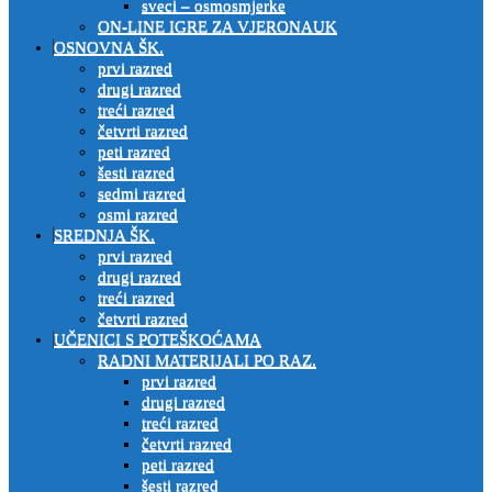
sveci – osmosmjerke
ON-LINE IGRE ZA VJERONAUK
OSNOVNA ŠK.
prvi razred
drugi razred
treći razred
četvrti razred
peti razred
šesti razred
sedmi razred
osmi razred
SREDNJA ŠK.
prvi razred
drugi razred
treći razred
četvrti razred
UČENICI S POTEŠKOĆAMA
RADNI MATERIJALI PO RAZ.
prvi razred
drugi razred
treći razred
četvrti razred
peti razred
šesti razred