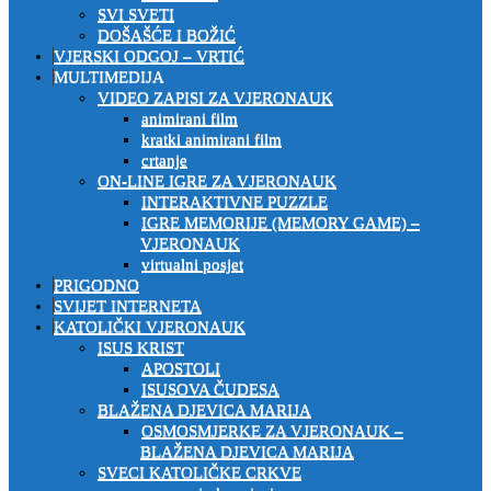
SVI SVETI
DOŠAŠĆE I BOŽIĆ
VJERSKI ODGOJ – VRTIĆ
MULTIMEDIJA
VIDEO ZAPISI ZA VJERONAUK
animirani film
kratki animirani film
crtanje
ON-LINE IGRE ZA VJERONAUK
INTERAKTIVNE PUZZLE
IGRE MEMORIJE (MEMORY GAME) –
VJERONAUK
virtualni posjet
PRIGODNO
SVIJET INTERNETA
KATOLIČKI VJERONAUK
ISUS KRIST
APOSTOLI
ISUSOVA ČUDESA
BLAŽENA DJEVICA MARIJA
OSMOSMJERKE ZA VJERONAUK –
BLAŽENA DJEVICA MARIJA
SVECI KATOLIČKE CRKVE