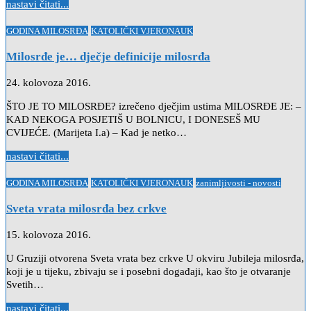
nastavi čitati...
Posted
GODINA MILOSRĐA
KATOLIČKI VJERONAUK
in
Milosrđe je… dječje definicije milosrđa
24. kolovoza 2016.
ŠTO JE TO MILOSRĐE? izrečeno dječjim ustima MILOSRĐE JE: –
KAD NEKOGA POSJETIŠ U BOLNICU, I DONESEŠ MU
CVIJEĆE. (Marijeta I.a) – Kad je netko…
nastavi čitati...
Posted
GODINA MILOSRĐA
KATOLIČKI VJERONAUK
zanimljivosti - novosti
in
Sveta vrata milosrđa bez crkve
15. kolovoza 2016.
U Gruziji otvorena Sveta vrata bez crkve U okviru Jubileja milosrđa,
koji je u tijeku, zbivaju se i posebni događaji, kao što je otvaranje
Svetih…
nastavi čitati...