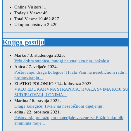
Online Visitors:
1
Today's Views:
46
Total Views:
10.462.827
Ukupno postova:
2.420
Knjiga gostiju
Marko
/
3. studenoga 2025.
Vrlo dobra stranica, mnogi ne znaju za nju, nažalost
Anica
/
7. veljače 2024.
Poštovanje, draga kolegice! Hvala Vam na nesebičnom radu i
promoviranju...
ZLATKO POLONIJO
/
14. kolovoza 2023.
VRLO EDUKATIVNA STRANICA, HVALA SVIMA KOJI SU
SUDJELOVALI, I ONIMA...
Martina
/
6. travnja 2022.
Draga kolegice! Hvala na nesebičnom dijeljenju!
edita
/
22. prosinca 2021.
Poštovani, pretražujem materijale vezene za Božić kako bih
animirala moje...