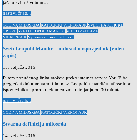
jača u svim životnim…
nastavi čitati...
Posted
GODINA MILOSRĐA
KATOLIČKI VJERONAUK
SVECI KATOLIČKE
in
CRKVE
SVETI LEOPOLD MANDIĆ
VIDEO ZAPISI ZA
VJERONAUK
Vjeronauk - povijest Crkve
Sveti Leopold Mandić – milosrdni ispovjednik (video
zapis)
15. veljače 2016.
Putem ponuđenog linka možete preko internet servisa You Tube
pregledati dokumentarni film o sv. Leopoldu mandiću milosrdnom
ispovjedniku i proroku ekumenizma u trajanju od 30 minuta.
nastavi čitati...
Posted
GODINA MILOSRĐA
KATOLIČKI VJERONAUK
in
Stvarna definicija milosrđa
14. veljače 2016.