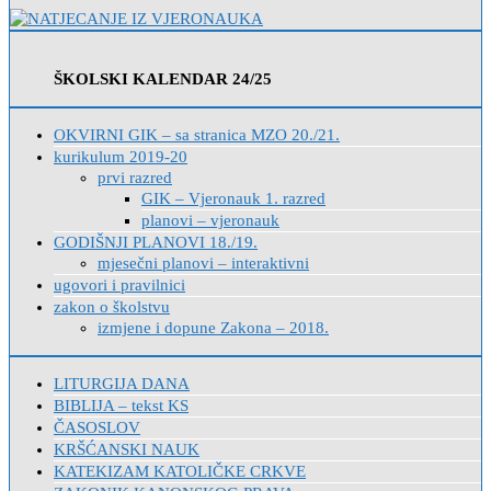
ŠKOLSKI KALENDAR 24/25
OKVIRNI GIK – sa stranica MZO 20./21.
kurikulum 2019-20
prvi razred
GIK – Vjeronauk 1. razred
planovi – vjeronauk
GODIŠNJI PLANOVI 18./19.
mjesečni planovi – interaktivni
ugovori i pravilnici
zakon o školstvu
izmjene i dopune Zakona – 2018.
LITURGIJA DANA
BIBLIJA – tekst KS
ČASOSLOV
KRŠĆANSKI NAUK
KATEKIZAM KATOLIČKE CRKVE