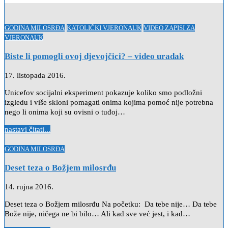
Posted
GODINA MILOSRĐA
KATOLIČKI VJERONAUK
VIDEO ZAPISI ZA
in
VJERONAUK
Biste li pomogli ovoj djevojčici? – video uradak
17. listopada 2016.
Unicefov socijalni eksperiment pokazuje koliko smo podložni
izgledu i više skloni pomagati onima kojima pomoć nije potrebna
nego li onima koji su ovisni o tuđoj…
nastavi čitati...
Posted
GODINA MILOSRĐA
in
Deset teza o Božjem milosrđu
14. rujna 2016.
Deset teza o Božjem milosrđu Na početku: Da tebe nije… Da tebe
Bože nije, ničega ne bi bilo… Ali kad sve već jest, i kad…