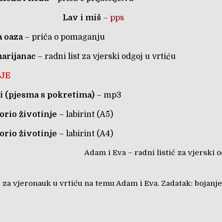
Lav i miš
– pps
 oaza
– priča o pomaganju
arijanac
– radni list za vjerski odgoj u vrtiću
JE
i (pjesma s pokretima)
– mp3
orio životinje
– labirint (A5)
orio životinje
– labirint (A4)
Adam i Eva
– radni listić za vjerski 
ć za vjeronauk u vrtiću na temu Adam i Eva. Zadatak: bojan