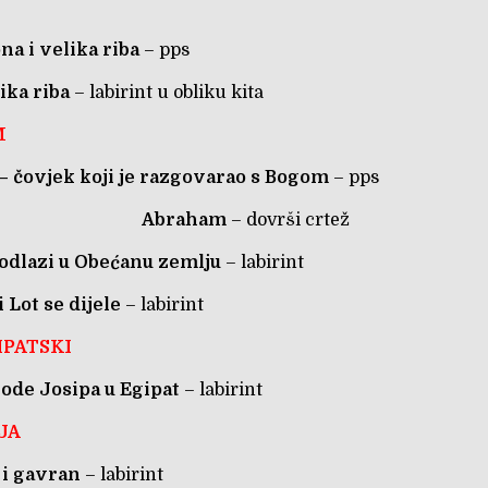
na i velika riba
– pps
ika riba
– labirint u obliku kita
M
 čovjek koji je razgovarao s Bogom
–
pps
Abraham
– dovrši crtež
dlazi u Obećanu zemlju
– labirint
 Lot se dijele
– labirint
IPATSKI
ode Josipa u Egipat
– labirint
IJA
a i gavran
– labirint