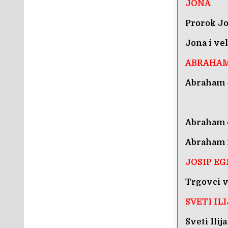
JONA
Prorok Jo
Jona i vel
ABRAHA
Abraham –
Abraham o
Abraham i
JOSIP EG
Trgovci v
SVETI IL
Sveti Ilij