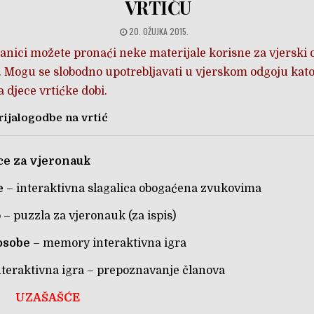
VRTIĆU
20. OŽUJKA 2015.
ranici možete pronaći neke materijale korisne za vjerski 
. Mogu se slobodno upotrebljavati u vjerskom odgoju kat
 djece vrtićke dobi.
rijalogodbe na vrtić
ice za vjeronauk
e
– interaktivna slagalica obogaćena zvukovima
p
– puzzla za vjeronauk (za ispis)
 osobe
– memory interaktivna igra
nteraktivna igra
– prepoznavanje članova
UZAŠAŠĆE