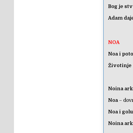
Bog je stv
Adam daj
NOA
Noa i pot
Životinje
Noina ark
Noa
– dovr
Noa i gol
Noina ark