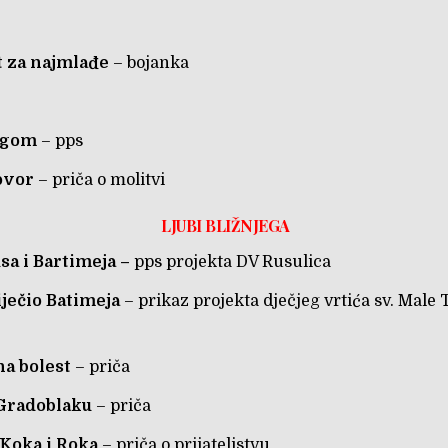
A
t za najmlađe
– bojanka
agom
– pps
ovor
– priča o molitvi
LJUBI BLIŽNJEGA
sa i Bartimeja
–
pps projekta DV Rusulica
liječio Batimeja
– prikaz projekta dječjeg vrtića sv. Male 
a bolest
– priča
Gradoblaku
– priča
Koka i Roka
– priča o prijateljstvu