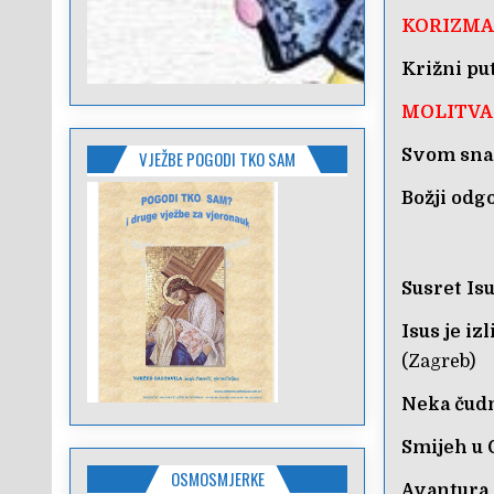
KORIZM
Križni pu
MOLITVA
Svom sn
VJEŽBE POGODI TKO SAM
Božji odg
Susret Isu
Isus je iz
(Zagreb)
Neka čudn
Smijeh u 
OSMOSMJERKE
Avantura 