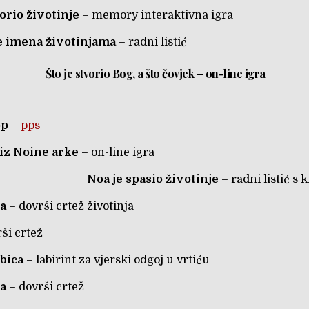
orio životinje
– memory interaktivna igra
e imena životinjama
– radni listić
Što je stvorio Bog, a što čovjek
– on-line igra
op
– pps
 iz Noine arke
– on-line igra
Noa je spasio životinje
– radni listić s 
a
– dovrši crtež životinja
ši crtež
ubica
– labirint za vjerski odgoj u vrtiću
a
– dovrši crtež