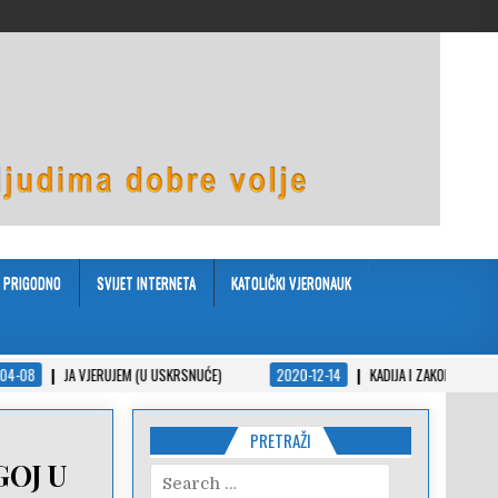
PRIGODNO
SVIJET INTERNETA
KATOLIČKI VJERONAUK
JEM (U USKRSNUĆE)
2020-12-14
KADIJA I ZAKON – KRATKA PRIČA U PPS-U
PRETRAŽI
GOJ U
Search
for: