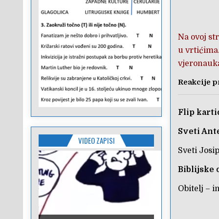
Na ovoj st
u vrtićima
vjeronauka
Reakcije p
Flip kart
Sveti Ant
VIDEO ZAPISI
Sveti Josi
Biblijske
Obitelj – i