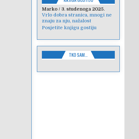
Anica
/
7. veljače 2024.
Poštovanje, draga kolegice!
Hvala Vam na nesebičnom
radu i promoviranju...
Posjetite knjigu gostiju
TKO SAM…