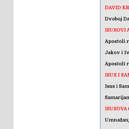
DAVID K
Dvoboj Da
ISUSOVI 
Apostoli r
Jakov i I
Apostoli r
ISUS I S
Isus i Sa
Samarijan
ISUSOVA
Umnažanj