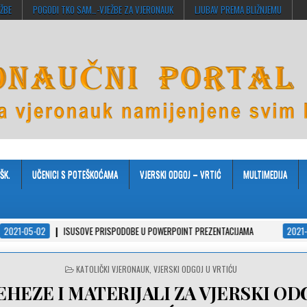
EŽBE
POGODI TKO SAM…-VJEŽBE ZA VJERONAUK
LJUBAV PREMA BLIŽNJEMU
ŠK.
UČENICI S POTEŠKOĆAMA
VJERSKI ODGOJ – VRTIĆ
MULTIMEDIJA
USOVE PRISPODOBE U POWERPOINT PREZENTACIJAMA
2021-04-08
JA VJERU
POSTED
KATOLIČKI VJERONAUK
,
VJERSKI ODGOJ U VRTIĆU
IN
HEZE I MATERIJALI ZA VJERSKI OD