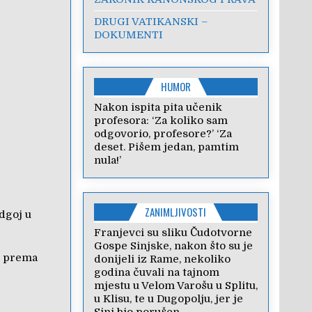
DRUGI VATIKANSKI –
DOKUMENTI
HUMOR
Nakon ispita pita učenik
profesora: ‘Za koliko sam
odgovorio, profesore?’ ‘Za
deset. Pišem jedan, pamtim
nula!’
ZANIMLJIVOSTI
odgoj u
Franjevci su sliku Čudotvorne
Gospe Sinjske, nakon što su je
je prema
donijeli iz Rame, nekoliko
godina čuvali na tajnom
mjestu u Velom Varošu u Splitu,
u Klisu, te u Dugopolju, jer je