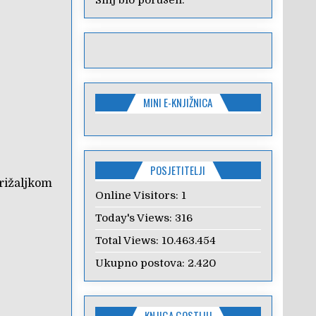
Sinj bio porušen.
MINI E-KNJIŽNICA
POSJETITELJI
križaljkom
Online Visitors:
1
Today's Views:
316
Total Views:
10.463.454
Ukupno postova:
2.420
KNJIGA GOSTIJU