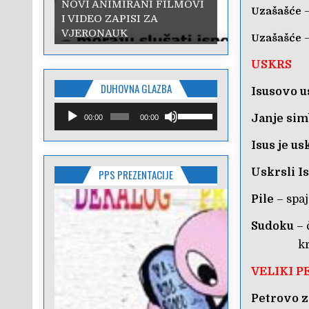
NOVI ANIMIRANI FILMOVI
NOVI ANIMIRANI FILMOVI
Uzašašće
–
I VIDEO ZAPISI ZA
I VIDEO ZAPISI ZA
VJERONAUK
VJERONAUK
Uzašašće
–
USKRS
DUHOVNA GLAZBA
Isusovo 
Reproduktor
Upotrijebite
Janje sim
00:00
00:00
audiozapisa
tipke
sa
Isus je u
strelicama
Gore/Dolje
Uskrsli I
PPS PREZENTACIJE
kako
biste
Pile
– spa
pojačali
ili
Sudoku
– 
smanjili
zvuk.
križ, Isu
VELIKI P
Petrovo z