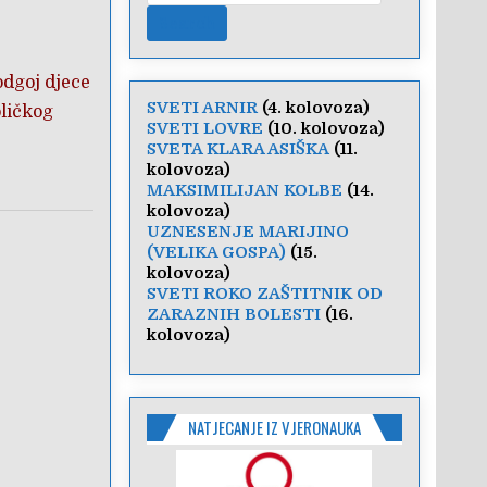
odgoj djece
SVETI ARNIR
(4. kolovoza)
oličkog
SVETI LOVRE
(10. kolovoza)
SVETA KLARA ASIŠKA
(11.
kolovoza)
MAKSIMILIJAN KOLBE
(14.
kolovoza)
UZNESENJE MARIJINO
(VELIKA GOSPA)
(15.
kolovoza)
SVETI ROKO ZAŠTITNIK OD
ZARAZNIH BOLESTI
(16.
kolovoza)
NATJECANJE IZ VJERONAUKA