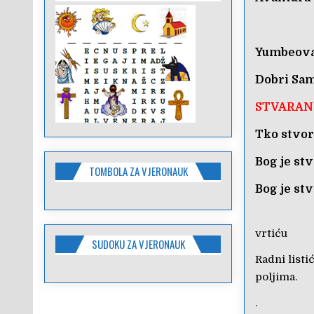
Yumbeova
Dobri Sam
STVARAN
Tko stvor
Bog je stv
TOMBOLA ZA VJERONAUK
Bog je stv
vrtiću
SUDOKU ZA VJERONAUK
Radni listi
poljima.
.