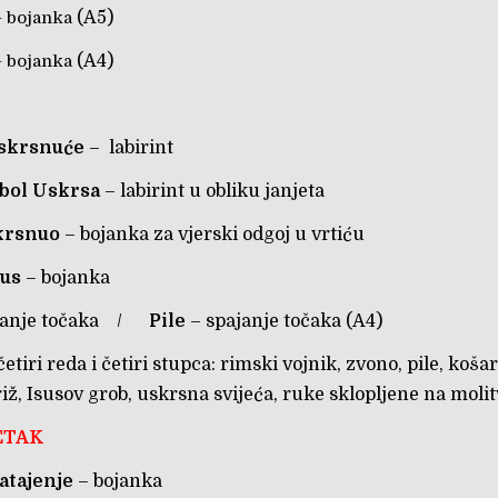
 bojanka
(A5)
 bojanka
(A4)
uskrsnuće
– labirint
bol Uskrsa
– labirint u obliku janjeta
skrsnuo
– bojanka za vjerski odgoj u vrtiću
sus
– bojanka
janje točaka /
Pile
– spajanje točaka (A4)
četiri reda i četiri stupca: rimski vojnik, zvono, pile, košar
sov grob, uskrsna svijeća, ruke sklopljene na molit
ETAK
atajenje
– bojanka