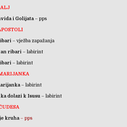
RALJ
vida i Golijata
– pps
APOSTOLI
ibari
– vježba zapažanja
van ribari
– labirint
ibari
– labirint
AMARIJANKA
marijanka
– labirint
ka dolazi k Isusu
– labirint
 ČUDESA
e kruha
– pps