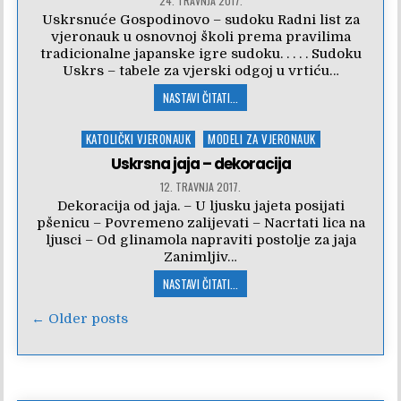
24. TRAVNJA 2017.
Uskrsnuće Gospodinovo – sudoku Radni list za
vjeronauk u osnovnoj školi prema pravilima
tradicionalne japanske igre sudoku. . . . . Sudoku
Uskrs – tabele za vjerski odgoj u vrtiću…
NASTAVI ČITATI...
Posted
KATOLIČKI VJERONAUK
MODELI ZA VJERONAUK
in
Uskrsna jaja – dekoracija
12. TRAVNJA 2017.
Dekoracija od jaja. – U ljusku jajeta posijati
pšenicu – Povremeno zalijevati – Nacrtati lica na
ljusci – Od glinamola napraviti postolje za jaja
Zanimljiv…
NASTAVI ČITATI...
Navigacija
← Older posts
objava