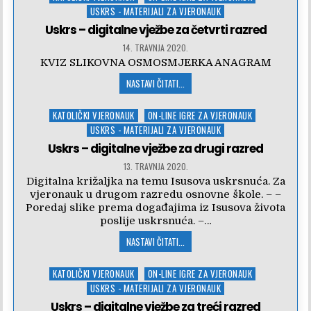
in
USKRS - MATERIJALI ZA VJERONAUK
Uskrs – digitalne vježbe za četvrti razred
14. TRAVNJA 2020.
KVIZ SLIKOVNA OSMOSMJERKA ANAGRAM
NASTAVI ČITATI...
Posted
KATOLIČKI VJERONAUK
ON-LINE IGRE ZA VJERONAUK
in
USKRS - MATERIJALI ZA VJERONAUK
Uskrs – digitalne vježbe za drugi razred
13. TRAVNJA 2020.
Digitalna križaljka na temu Isusova uskrsnuća. Za
vjeronauk u drugom razredu osnovne škole. – –
Poredaj slike prema događajima iz Isusova života
poslije uskrsnuća. –…
NASTAVI ČITATI...
Posted
KATOLIČKI VJERONAUK
ON-LINE IGRE ZA VJERONAUK
in
USKRS - MATERIJALI ZA VJERONAUK
Uskrs – digitalne vježbe za treći razred