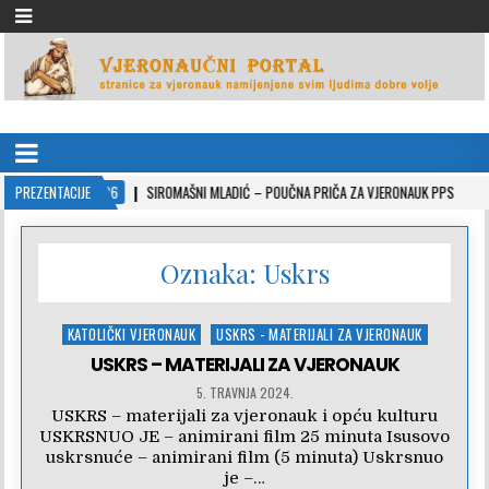
VJERONAUČNI PORTAL
stranice za vjeronauk namjenjene svim ljudima dobre volje
2022-10-26
PREZENTACIJE
SIROMAŠNI MLADIĆ – POUČNA PRIČA ZA VJERONAUK PPS
2021
Oznaka:
Uskrs
Posted
KATOLIČKI VJERONAUK
USKRS - MATERIJALI ZA VJERONAUK
in
USKRS – MATERIJALI ZA VJERONAUK
5. TRAVNJA 2024.
USKRS – materijali za vjeronauk i opću kulturu
USKRSNUO JE – animirani film 25 minuta Isusovo
uskrsnuće – animirani film (5 minuta) Uskrsnuo
je –…