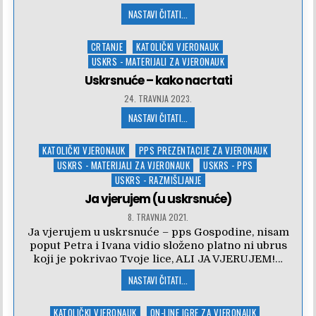
NASTAVI ČITATI...
Posted
CRTANJE
KATOLIČKI VJERONAUK
in
USKRS - MATERIJALI ZA VJERONAUK
Uskrsnuće – kako nacrtati
24. TRAVNJA 2023.
NASTAVI ČITATI...
Posted
KATOLIČKI VJERONAUK
PPS PREZENTACIJE ZA VJERONAUK
in
USKRS - MATERIJALI ZA VJERONAUK
USKRS - PPS
USKRS - RAZMIŠLJANJE
Ja vjerujem (u uskrsnuće)
8. TRAVNJA 2021.
Ja vjerujem u uskrsnuće – pps Gospodine, nisam
poput Petra i Ivana vidio složeno platno ni ubrus
koji je pokrivao Tvoje lice, ALI JA VJERUJEM!…
NASTAVI ČITATI...
Posted
KATOLIČKI VJERONAUK
ON-LINE IGRE ZA VJERONAUK