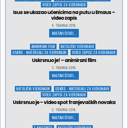
in
VIDEO ZAPISI ZA VJERONAUK
Isus se ukazao učenicima na putu u Emaus –
video zapis
4. TRAVNJA 2018.
NASTAVI ČITATI...
Posted
ANIMIRANI FILM
KATOLIČKI VJERONAUK
in
USKRS - MATERIJALI ZA VJERONAUK
VIDEO ZAPISI ZA VJERONAUK
Uskrsnuo je! – animirani film
3. TRAVNJA 2018.
NASTAVI ČITATI...
Posted
KATOLIČKI VJERONAUK
USKRS - MATERIJALI ZA VJERONAUK
in
VIDEO ZAPISI ZA VJERONAUK
Uskrsnuo je – video spot franjevačkih novaka
2. TRAVNJA 2018.
NASTAVI ČITATI...
Posted
E-KNJIZNICA
KATOLIČKI VJERONAUK