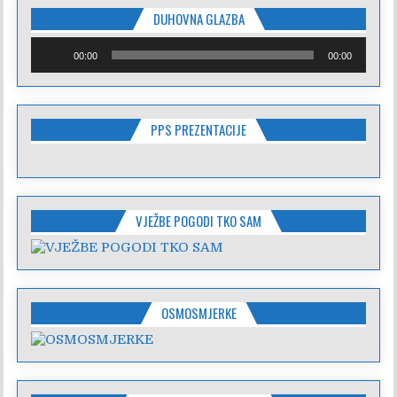
DUHOVNA GLAZBA
Reproduktor
00:00
00:00
audiozapisa
PPS PREZENTACIJE
VJEŽBE POGODI TKO SAM
OSMOSMJERKE