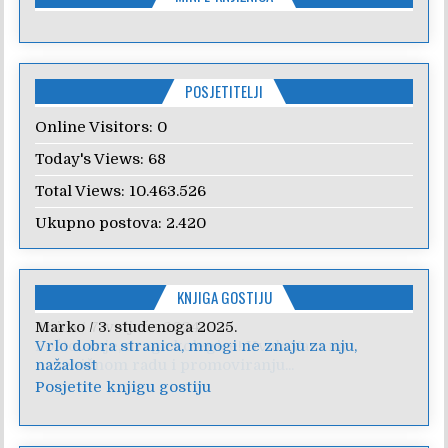
POSJETITELJI
Online Visitors:
0
Today's Views:
68
Total Views:
10.463.526
Ukupno postova:
2.420
KNJIGA GOSTIJU
Anica
/
7. veljače 2024.
Poštovanje, draga kolegice! Hvala Vam na
nesebičnom radu i promoviranju...
Posjetite knjigu gostiju