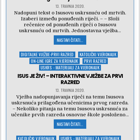
13. TRAVNJA 2020.
Nadopuni tekst o Isusovu uskrsnuću od mrtvih.
Izaberi između ponuđenih riječi. – – Složi
rečenice od ponuđenih riječi o Isusovu
uskrsnuću od mrtvih. Jednostavna vježba…
NASTAVI ČITATI...
Posted
DIGITALNE VJEŽBE-PRVI RAZRED
KATOLIČKI VJERONAUK
in
ON-LINE IGRE ZA VJERONAUK
PRVI RAZRED
USKRS - MATERIJALI ZA VJERONAUK
ISUS JE ŽIV! – INTERAKTIVNE VJEŽBE ZA PRVI
RAZRED
13. TRAVNJA 2020.
Vježba nadopunjavanja riječi na temu Isusova
uskrsnuća prilagođena učenicima prvog razreda.
– Nekoliko pitanja na temu Isusova uskrsnuća za
učenike prvih razreda osnovne škole posloženo…
NASTAVI ČITATI...
Posted
KATOLIČKI VJERONAUK
USKRS - MATERIJALI ZA VJERONAUK