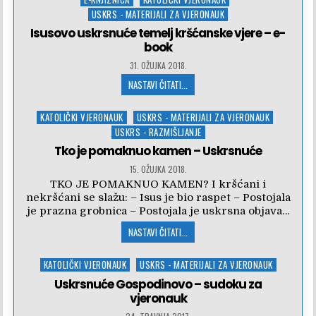
in
USKRS - MATERIJALI ZA VJERONAUK
Isusovo uskrsnuće temelj kršćanske vjere – e-
book
31. OŽUJKA 2018.
NASTAVI ČITATI...
Posted
KATOLIČKI VJERONAUK
USKRS - MATERIJALI ZA VJERONAUK
in
USKRS - RAZMIŠLJANJE
Tko je pomaknuo kamen – Uskrsnuće
15. OŽUJKA 2018.
TKO JE POMAKNUO KAMEN? I kršćani i
nekršćani se slažu: – Isus je bio raspet – Postojala
je prazna grobnica – Postojala je uskrsna objava…
NASTAVI ČITATI...
Posted
KATOLIČKI VJERONAUK
USKRS - MATERIJALI ZA VJERONAUK
in
Uskrsnuće Gospodinovo – sudoku za
vjeronauk