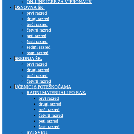
ON-LINE IGRE ZA VJERONAUK
OSNOVNA ŠK.
prvi razred
drugi razred
treći razred
četvrti razred
peti razred
šesti razred
sedmi razred
osmi razred
SREDNJA ŠK.
prvi razred
drugi razred
treći razred
četvrti razred
UČENICI S POTEŠKOĆAMA
RADNI MATERIJALI PO RAZ.
prvi razred
drugi razred
treći razred
četvrti razred
peti razred
šesti razred
SVI SVETI