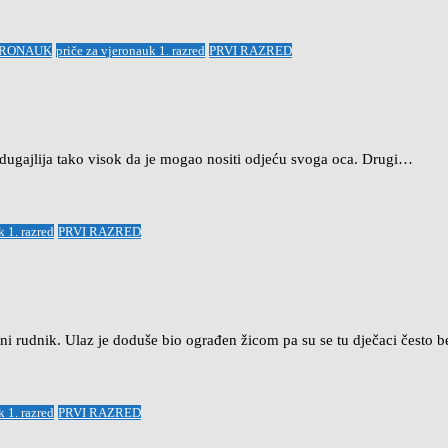
ERONAUK
priče za vjeronauk 1. razred
PRVI RAZRED
 je dugajlija tako visok da je mogao nositi odjeću svoga oca. Drugi…
k 1. razred
PRVI RAZRED
teni rudnik. Ulaz je doduše bio ograđen žicom pa su se tu dječaci često
k 1. razred
PRVI RAZRED