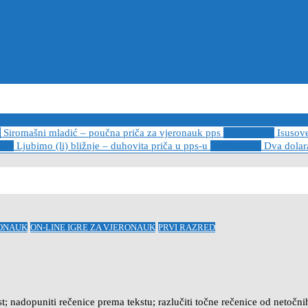
6
Siromašni mladić – poučna priča za vjeronauk pps
2021-05-02
Isusov
-14
Ljubimo (li) bližnje – duhovita priča u pps-u
2020-12-13
Dva dolara
RONAUK
ON-LINE IGRE ZA VJERONAUK
PRVI RAZRED
st; nadopuniti rečenice prema tekstu; razlučiti točne rečenice od netočni