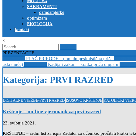
MOLITVA
SAKRAMENTI
osmosmjerke
optimizam
EKOLOGIJA
kontakt
×
Search
for:
PREZENTACIJE
2023-04-19
PLAČ PRIRODE – pomalo pesimistična priča
2022-10-2
uskrsnuće)
2020-12-14
Kadija i zakon – kratka priča u pps-u
2020-12
Kategorija:
PRVI RAZRED
Posted
DIGITALNE VJEŽBE-PRVI RAZRED
ISUSOVO KRŠTENJE
KATOLIČKI VJE
in
Krštenje – on-line vjeronauk za prvi razred
23. svibnja 2021.
KRŠTENJE – radni list za ispis Zadatci za učenike: pročitati kratki tek