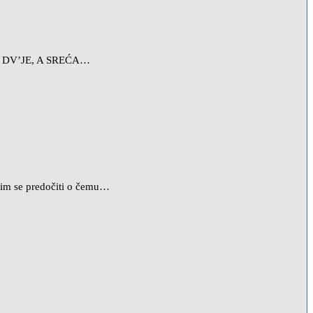
I DV’JE, A SREĆA…
 im se predočiti o čemu…