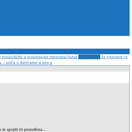
e prispodobe u powerpoint prezentacijama
2021-04-08
Ja vjerujem (u
 – priča o darivanju u pps-u
h te spojiti tri ponuđena…