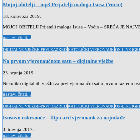
Mojoj obitelji – mp3 Prijatelji maloga Isusa (Voćin)
18. kolovoza 2019.
MOJOJ OBITELJI Prijatelji maloga Isusa – Voćin – SREĆA JE
nastavi čitati...
Posted
DIGITALNE VJEŽBE-PRVI RAZRED
KATOLIČKI VJERONAUK
ON-LINE IG
in
Na prvom vjeronaučnom satu – digitalne vježbe
23. srpnja 2019.
Nekoliko digitalnih vježbi za prvi vjeronaučni sat u prvom razredu
nastavi čitati...
Posted
DIGITALNE VJEŽBE-PRVI RAZRED
KATOLIČKI VJERONAUK
ON-LINE IG
in
Isusovo uskrsnuće – flip-card vjeronauk za najmlađe
3. travnja 2017.
nastavi čitati...