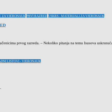
RE ZA VJERONAUK
PRVI RAZRED
USKRS - MATERIJALI ZA VJERONAUK
RED
 učenicima prvog razreda. – Nekoliko pitanja na temu Isusova uskrsnu
DNI LISTOVI - VJERONAUK
–