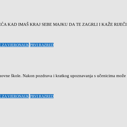
 NAJVEĆA KAD IMAŠ KRAJ SEBE MAJKU DA TE ZAGRLI I KAŽE RIJEČ
RE ZA VJERONAUK
PRVI RAZRED
 osnovne škole. Nakon pozdrava i kratkog upoznavanja s učenicima može
RE ZA VJERONAUK
PRVI RAZRED