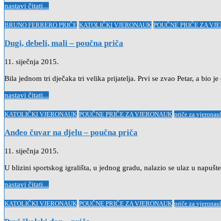
nastavi čitati...
Posted
BRUNO FERRERO PRIČE
KATOLIČKI VJERONAUK
POUČNE PRIČE ZA VJ
in
Dugi, debeli, mali – poučna priča
11. siječnja 2015.
Bila jednom tri dječaka tri velika prijatelja. Prvi se zvao Petar, a bio
nastavi čitati...
Posted
KATOLIČKI VJERONAUK
POUČNE PRIČE ZA VJERONAUK
priče za vjeronau
in
Anđeo čuvar na djelu – poučna priča
11. siječnja 2015.
U blizini sportskog igrališta, u jednog gradu, nalazio se ulaz u napuš
nastavi čitati...
Posted
KATOLIČKI VJERONAUK
POUČNE PRIČE ZA VJERONAUK
priče za vjeronau
in