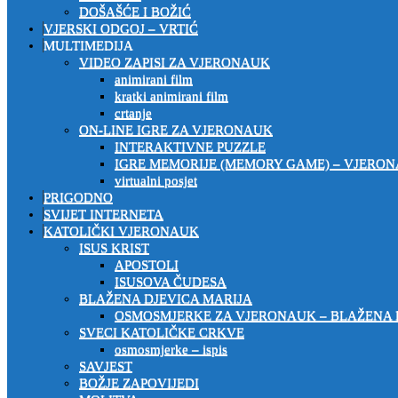
DOŠAŠĆE I BOŽIĆ
VJERSKI ODGOJ – VRTIĆ
MULTIMEDIJA
VIDEO ZAPISI ZA VJERONAUK
animirani film
kratki animirani film
crtanje
ON-LINE IGRE ZA VJERONAUK
INTERAKTIVNE PUZZLE
IGRE MEMORIJE (MEMORY GAME) – VJERO
virtualni posjet
PRIGODNO
SVIJET INTERNETA
KATOLIČKI VJERONAUK
ISUS KRIST
APOSTOLI
ISUSOVA ČUDESA
BLAŽENA DJEVICA MARIJA
OSMOSMJERKE ZA VJERONAUK – BLAŽENA 
SVECI KATOLIČKE CRKVE
osmosmjerke – ispis
SAVJEST
BOŽJE ZAPOVIJEDI