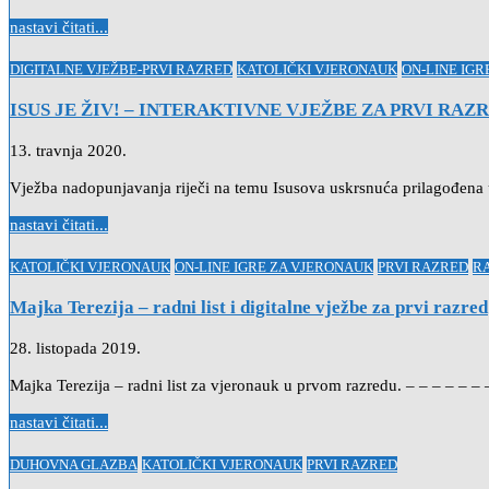
nastavi čitati...
Posted
DIGITALNE VJEŽBE-PRVI RAZRED
KATOLIČKI VJERONAUK
ON-LINE IG
in
ISUS JE ŽIV! – INTERAKTIVNE VJEŽBE ZA PRVI RAZ
13. travnja 2020.
Vježba nadopunjavanja riječi na temu Isusova uskrsnuća prilagođena
nastavi čitati...
Posted
KATOLIČKI VJERONAUK
ON-LINE IGRE ZA VJERONAUK
PRVI RAZRED
RA
in
Majka Terezija – radni list i digitalne vježbe za prvi razred
28. listopada 2019.
Majka Terezija – radni list za vjeronauk u prvom razredu. – – – – – – 
nastavi čitati...
Posted
DUHOVNA GLAZBA
KATOLIČKI VJERONAUK
PRVI RAZRED
in