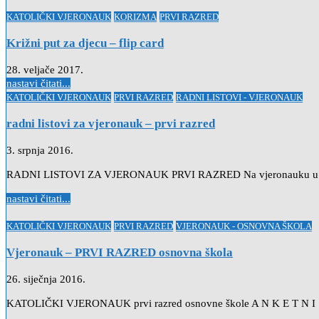
Posted
KATOLIČKI VJERONAUK
KORIZMA
PRVI RAZRED
in
Križni put za djecu – flip card
28. veljače 2017.
nastavi čitati...
Posted
KATOLIČKI VJERONAUK
PRVI RAZRED
RADNI LISTOVI - VJERONAUK
in
radni listovi za vjeronauk – prvi razred
3. srpnja 2016.
RADNI LISTOVI ZA VJERONAUK PRVI RAZRED Na vjeronauku u školi – rad
nastavi čitati...
Posted
KATOLIČKI VJERONAUK
PRVI RAZRED
VJERONAUK - OSNOVNA ŠKOLA
in
Vjeronauk – PRVI RAZRED osnovna škola
26. siječnja 2016.
KATOLIČKI VJERONAUK prvi razred osnovne škole A N K E T N 