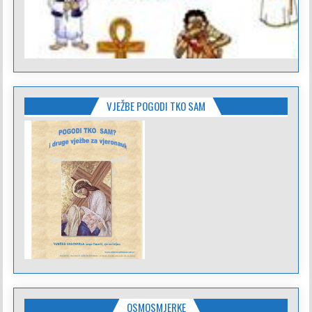
VJEŽBE POGODI TKO SAM
OSMOSMJERKE