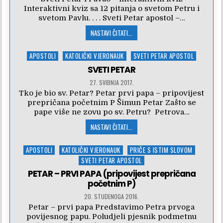
Interaktivni kviz sa 12 pitanja o svetom Petru i
svetom Pavlu. . . . Sveti Petar apostol –…
NASTAVI ČITATI...
Posted
APOSTOLI
KATOLIČKI VJERONAUK
SVETI PETAR APOSTOL
in
SVETI PETAR
27. SVIBNJA 2017.
Tko je bio sv. Petar? Petar prvi papa – pripovijest
prepričana početnim P Šimun Petar Zašto se
pape više ne zovu po sv. Petru? Petrova…
NASTAVI ČITATI...
Posted
APOSTOLI
KATOLIČKI VJERONAUK
PRIČE S ISTIM SLOVOM
in
SVETI PETAR APOSTOL
PETAR – PRVI PAPA (pripovijest prepričana
početnim P)
20. STUDENOGA 2016.
Petar – prvi papa Predstavimo Petra prvoga
povijesnog papu. Poludjeli pjesnik podmetnu