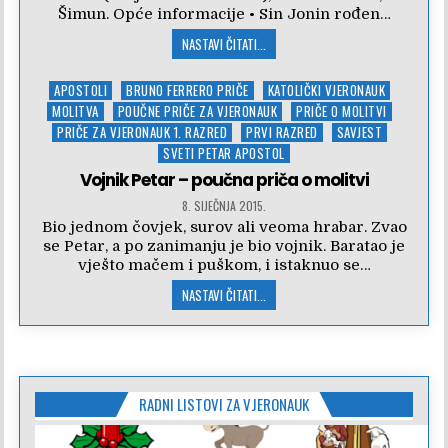
Šimun. Opće informacije • Sin Jonin rođen…
NASTAVI ČITATI...
Posted
APOSTOLI
BRUNO FERRERO PRIČE
KATOLIČKI VJERONAUK
in
MOLITVA
POUČNE PRIČE ZA VJERONAUK
PRIČE O MOLITVI
PRIČE ZA VJERONAUK 1. RAZRED
PRVI RAZRED
SAVJEST
SVETI PETAR APOSTOL
Vojnik Petar – poučna priča o molitvi
8. SIJEČNJA 2015.
Bio jednom čovjek, surov ali veoma hrabar. Zvao
se Petar, a po zanimanju je bio vojnik. Baratao je
vješto mačem i puškom, i istaknuo se…
NASTAVI ČITATI...
RADNI LISTOVI ZA VJERONAUK