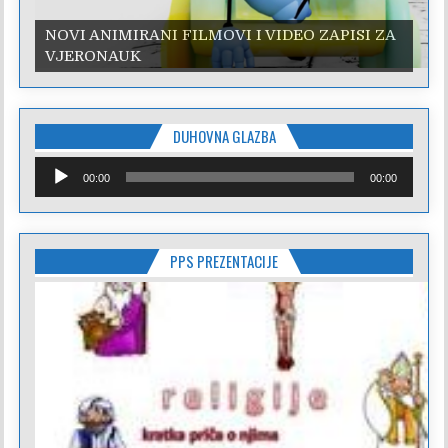
NOVI ANIMIRANI FILMOVI I VIDEO ZAPISI ZA
VJERONAUK
DUHOVNA GLAZBA
Reproduktor
00:00
00:00
audiozapisa
PPS PREZENTACIJE