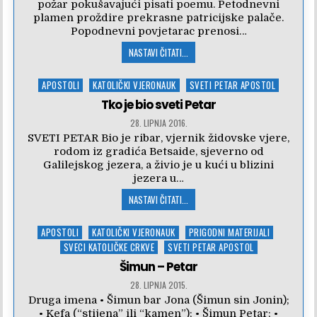
požar pokušavajući pisati poemu. Petodnevni
plamen proždire prekrasne patricijske palače.
Popodnevni povjetarac prenosi…
NASTAVI ČITATI...
Posted
APOSTOLI
KATOLIČKI VJERONAUK
SVETI PETAR APOSTOL
in
Tko je bio sveti Petar
28. LIPNJA 2016.
SVETI PETAR Bio je ribar, vjernik židovske vjere,
rodom iz gradića Betsaide, sjeverno od
Galilejskog jezera, a živio je u kući u blizini
jezera u…
NASTAVI ČITATI...
Posted
APOSTOLI
KATOLIČKI VJERONAUK
PRIGODNI MATERIJALI
in
SVECI KATOLIČKE CRKVE
SVETI PETAR APOSTOL
Šimun – Petar
28. LIPNJA 2015.
Druga imena • Šimun bar Jona (Šimun sin Jonin);
• Kefa (“stijena” ili “kamen”); • Šimun Petar; •