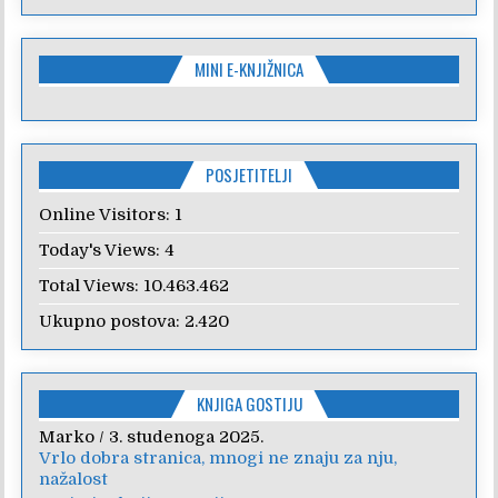
MINI E-KNJIŽNICA
POSJETITELJI
Online Visitors:
1
Today's Views:
4
Total Views:
10.463.462
Ukupno postova:
2.420
KNJIGA GOSTIJU
Marko
Anica
/
/
7. veljače 2024.
3. studenoga 2025.
Vrlo dobra stranica, mnogi ne znaju za nju,
Poštovanje, draga kolegice! Hvala Vam na
nažalost
nesebičnom radu i promoviranju...