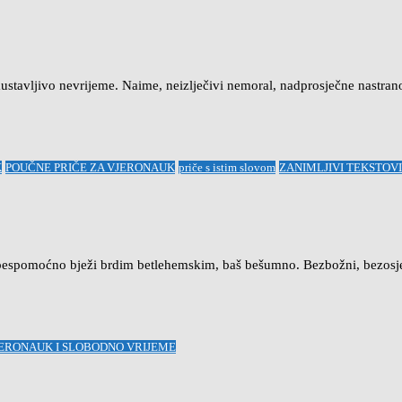
ljivo nevrijeme. Naime, neizlječivi nemoral, nadprosječne nastranost
K
POUČNE PRIČE ZA VJERONAUK
priče s istim slovom
ZANIMLJIVI TEKSTOV
espomoćno bježi brdim betlehemskim, baš bešumno. Bezbožni, bezosje
JERONAUK I SLOBODNO VRIJEME