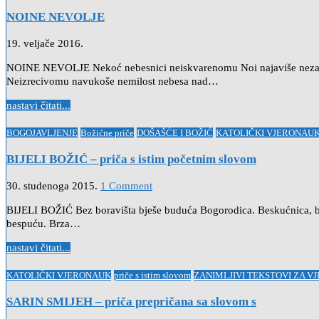
in
NOINE NEVOLJE
19. veljače 2016.
NOINE NEVOLJE Nekoć nebesnici neiskvarenomu Noi najaviše nezaustav
Neizrecivomu navukoše nemilost nebesa nad…
nastavi čitati...
Posted
BOGOJAVLJENJE
Božićne priče
DOŠAŠĆE I BOŽIĆ
KATOLIČKI VJERONAU
in
BIJELI BOŽIĆ – priča s istim početnim slovom
30. studenoga 2015.
1 Comment
BIJELI BOŽIĆ Bez boravišta bješe buduća Bogorodica. Beskućnica, b
bespuću. Brza…
nastavi čitati...
Posted
KATOLIČKI VJERONAUK
priče s istim slovom
ZANIMLJIVI TEKSTOVI ZA V
in
SARIN SMIJEH – priča prepričana sa slovom s