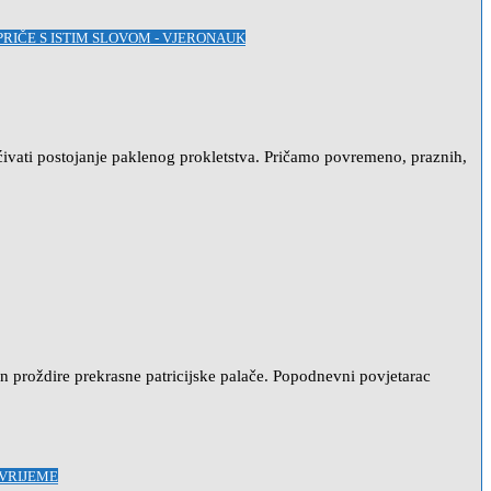
PRIČE S ISTIM SLOVOM - VJERONAUK
ćivati postojanje paklenog prokletstva. Pričamo povremeno, praznih,
 proždire prekrasne patricijske palače. Popodnevni povjetarac
 VRIJEME