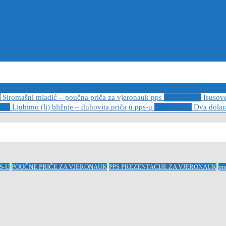
6
Siromašni mladić – poučna priča za vjeronauk pps
2021-05-02
Isusov
-14
Ljubimo (li) bližnje – duhovita priča u pps-u
2020-12-13
Dva dolara
S-U
POUČNE PRIČE ZA VJERONAUK
PPS PREZENTACIJE ZA VJERONAUK
pr