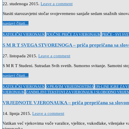
22. studenoga 2015.
Leave a comment
Stasiti starozavjetni stočar svojevremeno sanjaše sedam snažnih sino
nastavi čitati...
Posted
KATOLIČKI VJERONAUK
POUČNE PRIČE ZA VJERONAUK
PRIČE - SVI SVE
in
S M R T SVEGA STVORENOGA – priča prepričana sa slov
27. listopada 2015.
Leave a comment
S M R T Studeni. Sutradan Svih svetih. Sumorno svitanje. Samotni stoje
nastavi čitati...
Posted
KATOLIČKI VJERONAUK
O PRAVIM VRIJEDNOSTIMA
ON-LINE IGRE ZA 
in
VJERONAUK
ZANIMLJIVI TEKSTOVI ZA VJERONAUK I SLOBODNO VRIJE
VRJEDNOTE VJERONAUKA – priča prepričana sa slovom
14. lipnja 2015.
Leave a comment
Vatikan već vjekovima vuče varalice, vještice, vukodlake, vilenjake 
vjeronauka.