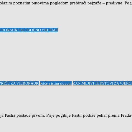
rolazim poznatim putovima pogledom prebirući pejzaže – predivne. Po
JERONAUK I SLOBODNO VRIJEME
PRIČE ZA VJERONAUK
priče s istim slovom
ZANIMLJIVI TEKSTOVI ZA VJER
nja Pasha postade prvom. Prije pogibije Pastir podiže pehar prema Prada