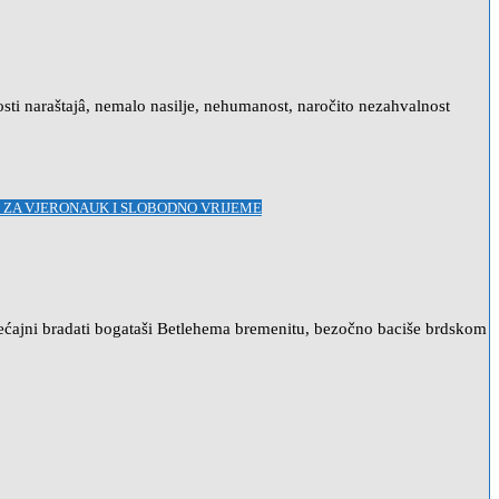
i naraštajâ, nemalo nasilje, nehumanost, naročito nezahvalnost
I ZA VJERONAUK I SLOBODNO VRIJEME
ćajni bradati bogataši Betlehema bremenitu, bezočno baciše brdskom