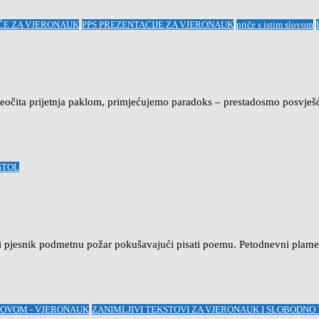
IČE ZA VJERONAUK
PPS PREZENTACIJE ZA VJERONAUK
priče s istim slovom
reočita prijetnja paklom, primjećujemo paradoks – prestadosmo posvješ
STOL
li pjesnik podmetnu požar pokušavajući pisati poemu. Petodnevni plamen
SLOVOM - VJERONAUK
ZANIMLJIVI TEKSTOVI ZA VJERONAUK I SLOBODNO