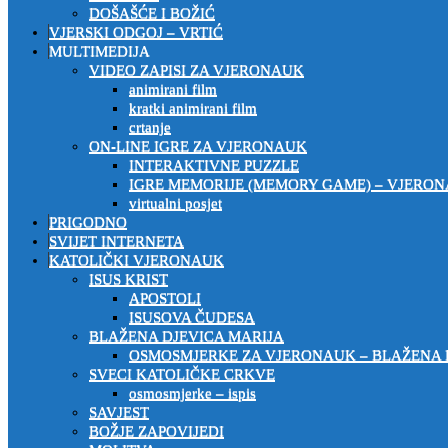
DOŠAŠĆE I BOŽIĆ
VJERSKI ODGOJ – VRTIĆ
MULTIMEDIJA
VIDEO ZAPISI ZA VJERONAUK
animirani film
kratki animirani film
crtanje
ON-LINE IGRE ZA VJERONAUK
INTERAKTIVNE PUZZLE
IGRE MEMORIJE (MEMORY GAME) – VJERO
virtualni posjet
PRIGODNO
SVIJET INTERNETA
KATOLIČKI VJERONAUK
ISUS KRIST
APOSTOLI
ISUSOVA ČUDESA
BLAŽENA DJEVICA MARIJA
OSMOSMJERKE ZA VJERONAUK – BLAŽENA 
SVECI KATOLIČKE CRKVE
osmosmjerke – ispis
SAVJEST
BOŽJE ZAPOVIJEDI