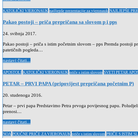
Posted
KATOLIČKI VJERONAUK
najljepše prezentacije za vjeronauk
NAJLJEPŠE PR
in
Pakao postoji – priča prepričana sa slovom p i pps
24. svibnja 2017.
Pakao postoji – priča s istim početnim slovom – pps Premda postoji p
patetičnih pogleda…
nastavi čitati...
Posted
APOSTOLI
KATOLIČKI VJERONAUK
priče s istim slovom
SVETI PETAR APO
in
PETAR – PRVI PAPA (pripovijest prepričana početnim P)
20. studenoga 2016.
Petar – prvi papa Predstavimo Petra prvoga povijesnog papu. Poludje
prenosi…
nastavi čitati...
Posted
NOA
POUČNE PRIČE ZA VJERONAUK
priče s istim slovom
PRIČE S ISTIM 