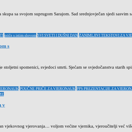
va skupa sa svojom suprugom Sarajom. Sad srednjovječan sjedi sasvim s
TI
priče s istim slovom
SVI SVETI I DUŠNI DAN
ZANIMLJIVI TEKSTOVI ZA V
om s
 stoljetni spomenici, svjedoci smrti. Sjećam se svjedočanstva starih sp
VJERONAUK
POUČNE PRIČE ZA VJERONAUK
PPS PREZENTACIJE ZA VJERO
ME
 v
van vjekovnog vjerovanja… voljom većine vjernika, vjeroučitelji već vi