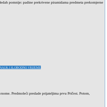
gledah pomnije: padine prekrivene piramidama predmeta prekomjerne
ONAUK I SLOBODNO VRIJEME
vnome. Predmoleći predade prijateljima prvu Pričest. Potom,