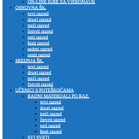
ON-LINE IGRE ZA VJERONAUK
OSNOVNA ŠK.
prvi razred
drugi razred
treći razred
četvrti razred
peti razred
šesti razred
sedmi razred
osmi razred
SREDNJA ŠK.
prvi razred
drugi razred
treći razred
četvrti razred
UČENICI S POTEŠKOĆAMA
RADNI MATERIJALI PO RAZ.
prvi razred
drugi razred
treći razred
četvrti razred
peti razred
šesti razred
SVI SVETI