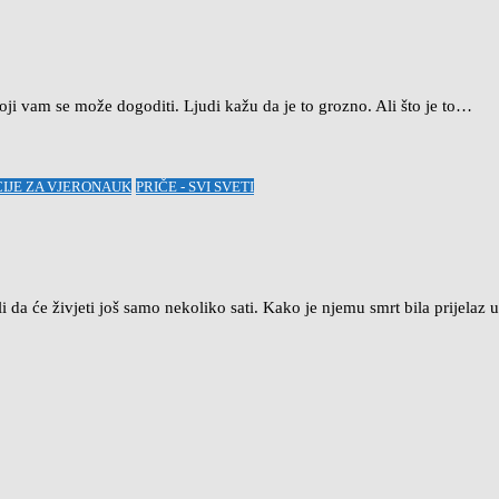
 koji vam se može dogoditi. Ljudi kažu da je to grozno. Ali što je to…
CIJE ZA VJERONAUK
PRIČE - SVI SVETI
a će živjeti još samo nekoliko sati. Kako je njemu smrt bila prijelaz u