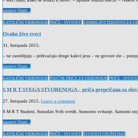
– Reci nam, kako se dolazi u nebo? – upitaše mudra starca. – Nakon š
nastavi čitati...
Posted
KATOLIČKI VJERONAUK
PRIČE - SVI SVETI
ZANIMLJIVI TEKSTOVI ZA V
in
Ovako žive sveci
31. listopada 2015.
– ne zarobljuju – prihvaćaju druge kakvi jesu – ne govore zlo – put
nastavi čitati...
Posted
KATOLIČKI VJERONAUK
POUČNE PRIČE ZA VJERONAUK
PRIČE - SVI SVE
in
S M R T SVEGA STVORENOGA – priča prepričana sa slov
27. listopada 2015.
Leave a comment
S M R T Studeni. Sutradan Svih svetih. Sumorno svitanje. Samotni stoje
nastavi čitati...
Posted
KATOLIČKI VJERONAUK
PRIČE - SVI SVETI
SVI SVETI I DUŠNI DAN