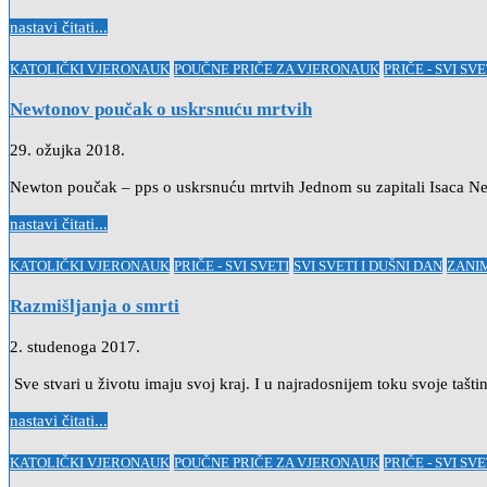
nastavi čitati...
Posted
KATOLIČKI VJERONAUK
POUČNE PRIČE ZA VJERONAUK
PRIČE - SVI SVE
in
Newtonov poučak o uskrsnuću mrtvih
29. ožujka 2018.
Newton poučak – pps o uskrsnuću mrtvih Jednom su zapitali Isaca Ne
nastavi čitati...
Posted
KATOLIČKI VJERONAUK
PRIČE - SVI SVETI
SVI SVETI I DUŠNI DAN
ZANIM
in
Razmišljanja o smrti
2. studenoga 2017.
Sve stvari u životu imaju svoj kraj. I u najradosnijem toku svoje tašti
nastavi čitati...
Posted
KATOLIČKI VJERONAUK
POUČNE PRIČE ZA VJERONAUK
PRIČE - SVI SVE
in