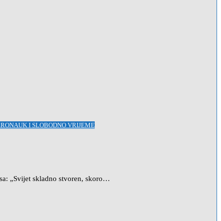
JERONAUK I SLOBODNO VRIJEME
isa: „Svijet skladno stvoren, skoro…