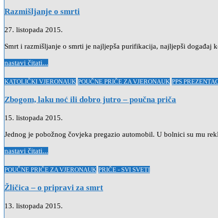
in
Razmišljanje o smrti
27. listopada 2015.
Smrt i razmišljanje o smrti je najljepša purifikacija, najljepši događaj
nastavi čitati...
Posted
KATOLIČKI VJERONAUK
POUČNE PRIČE ZA VJERONAUK
PPS PREZENTA
in
Zbogom, laku noć ili dobro jutro – poučna priča
15. listopada 2015.
Jednog je pobožnog čovjeka pregazio automobil. U bolnici su mu rekli d
nastavi čitati...
Posted
POUČNE PRIČE ZA VJERONAUK
PRIČE - SVI SVETI
in
Žličica – o pripravi za smrt
13. listopada 2015.