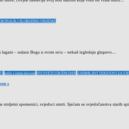
to umre, čovjek nastavlja svoj hod stazom koja vodi od vrata smrti…
JERONAUK I SLOBODNO VRIJEME
uju lagani – nalaze Boga u svom srcu – nekad izgledaju glupavo…
TI
priče s istim slovom
SVI SVETI I DUŠNI DAN
ZANIMLJIVI TEKSTOVI ZA V
om s
 stoljetni spomenici, svjedoci smrti. Sjećam se svjedočanstva starih sp