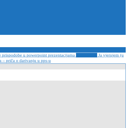
e prispodobe u powerpoint prezentacijama
2021-04-08
Ja vjerujem (u
 – priča o darivanju u pps-u