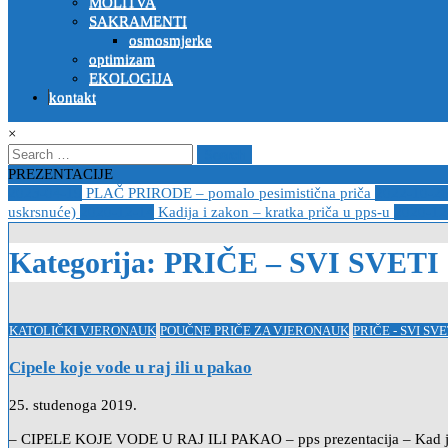
MOLITVA
SAKRAMENTI
osmosmjerke
optimizam
EKOLOGIJA
kontakt
×
Search
for:
PREZENTACIJE
2023-04-19
PLAČ PRIRODE – pomalo pesimistična priča
2022-10-2
uskrsnuće)
2020-12-14
Kadija i zakon – kratka priča u pps-u
2020-12
Kategorija:
PRIČE – SVI SVETI
Posted
KATOLIČKI VJERONAUK
POUČNE PRIČE ZA VJERONAUK
PRIČE - SVI SVE
in
Cipele koje vode u raj ili u pakao
25. studenoga 2019.
– CIPELE KOJE VODE U RAJ ILI PAKAO – pps prezentacija – Kad je u