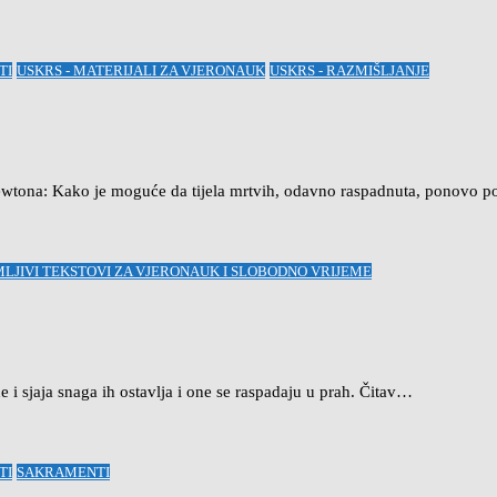
TI
USKRS - MATERIJALI ZA VJERONAUK
USKRS - RAZMIŠLJANJE
wtona: Kako je moguće da tijela mrtvih, odavno raspadnuta, ponovo po
LJIVI TEKSTOVI ZA VJERONAUK I SLOBODNO VRIJEME
ne i sjaja snaga ih ostavlja i one se raspadaju u prah. Čitav…
TI
SAKRAMENTI