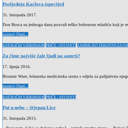
Posljednja Karlova ispovijed
31. listopada 2017.
Don Bosca su jednoga dana pozvali teško bolesnom mladiću koji je red
nastavi čitati...
Posted
KATOLIČKI VJERONAUK
PRIČE - SVI SVETI
ZANIMLJIVI TEKSTOVI ZA V
in
Za čime najviše žale ljudi na samrti?
17. lipnja 2016.
Bronnie Ware, britanska medicinska sestra s odjela za palijativnu njeg
nastavi čitati...
Posted
KATOLIČKI VJERONAUK
PRIČE - SVI SVETI
in
Put u nebo – Stjepan Lice
31. listopada 2015.