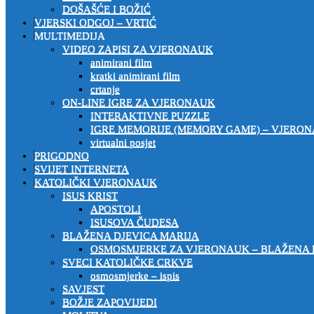
DOŠAŠĆE I BOŽIĆ
VJERSKI ODGOJ – VRTIĆ
MULTIMEDIJA
VIDEO ZAPISI ZA VJERONAUK
animirani film
kratki animirani film
crtanje
ON-LINE IGRE ZA VJERONAUK
INTERAKTIVNE PUZZLE
IGRE MEMORIJE (MEMORY GAME) – VJERO
virtualni posjet
PRIGODNO
SVIJET INTERNETA
KATOLIČKI VJERONAUK
ISUS KRIST
APOSTOLI
ISUSOVA ČUDESA
BLAŽENA DJEVICA MARIJA
OSMOSMJERKE ZA VJERONAUK – BLAŽENA 
SVECI KATOLIČKE CRKVE
osmosmjerke – ispis
SAVJEST
BOŽJE ZAPOVIJEDI