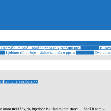
6
Siromašni mladić – poučna priča za vjeronauk pps
2021-05-02
Isusov
-14
Ljubimo (li) bližnje – duhovita priča u pps-u
2020-12-13
Dva dolara
TI
SVI SVETI I DUŠNI DAN
mro neki čovjek, htjedoše iskušati mudra starca. – Znaš li nam…