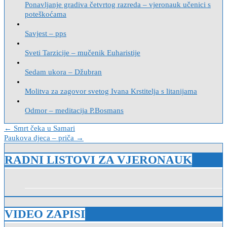
Ponavljanje gradiva četvrtog razreda – vjeronauk učenici s
poteškoćama
Savjest – pps
Sveti Tarzicije – mučenik Euharistije
Sedam ukora – Džubran
Molitva za zagovor svetog Ivana Krstitelja s litanijama
Odmor – meditacija P.Bosmans
Navigacija
← Smrt čeka u Samari
Paukova djeca – priča →
objava
RADNI LISTOVI ZA VJERONAUK
VIDEO ZAPISI