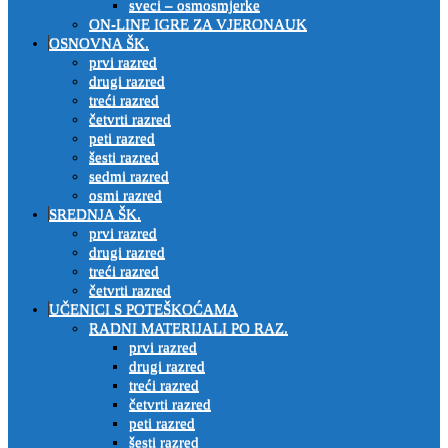
sveci – osmosmjerke
ON-LINE IGRE ZA VJERONAUK
OSNOVNA ŠK.
prvi razred
drugi razred
treći razred
četvrti razred
peti razred
šesti razred
sedmi razred
osmi razred
SREDNJA ŠK.
prvi razred
drugi razred
treći razred
četvrti razred
UČENICI S POTEŠKOĆAMA
RADNI MATERIJALI PO RAZ.
prvi razred
drugi razred
treći razred
četvrti razred
peti razred
šesti razred