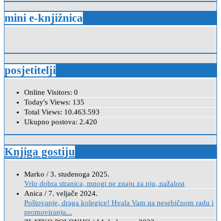
mini e-knjižnica
posjetitelji
Online Visitors:
0
Today's Views:
135
Total Views:
10.463.593
Ukupno postova:
2.420
Knjiga gostiju
Marko
/
3. studenoga 2025.
Vrlo dobra stranica, mnogi ne znaju za nju, nažalost
Anica
/
7. veljače 2024.
Poštovanje, draga kolegice! Hvala Vam na nesebičnom radu i
promoviranju...