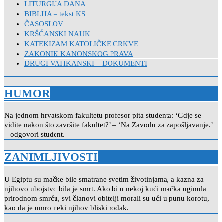
LITURGIJA DANA
BIBLIJA – tekst KS
ČASOSLOV
KRŠĆANSKI NAUK
KATEKIZAM KATOLIČKE CRKVE
ZAKONIK KANONSKOG PRAVA
DRUGI VATIKANSKI – DOKUMENTI
HUMOR
Na jednom hrvatskom fakultetu profesor pita studenta: ‘Gdje se
vidite nakon što završite fakultet?’ – ‘Na Zavodu za zapošljavanje.’
– odgovori student.
ZANIMLJIVOSTI
U Egiptu su mačke bile smatrane svetim životinjama, a kazna za
njihovo ubojstvo bila je smrt. Ako bi u nekoj kući mačka uginula
prirodnom smrću, svi članovi obitelji morali su ući u punu korotu,
kao da je umro neki njihov bliski rođak.