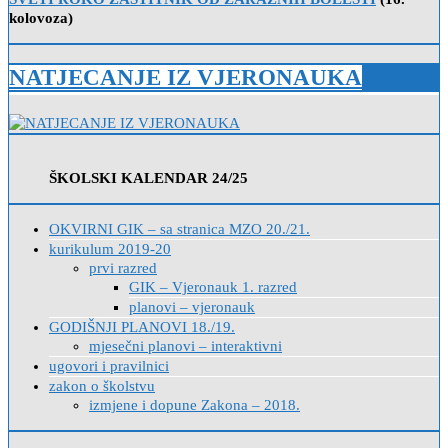
kolovoza)
NATJECANJE IZ VJERONAUKA
ŠKOLSKI KALENDAR 24/25
OKVIRNI GIK – sa stranica MZO 20./21.
kurikulum 2019-20
prvi razred
GIK – Vjeronauk 1. razred
planovi – vjeronauk
GODIŠNJI PLANOVI 18./19.
mjesečni planovi – interaktivni
ugovori i pravilnici
zakon o školstvu
izmjene i dopune Zakona – 2018.