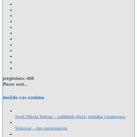
pregledano:
408
Please wait...
možda vas zanima
Sveti Nikola biskup – zaštitinik djece, putnika i pomoraca
Vukovar – pps prezentacija