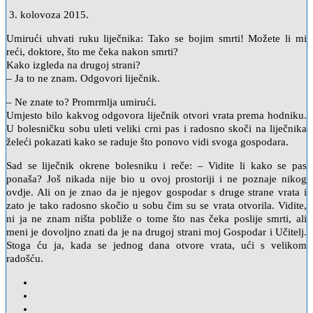
3. kolovoza 2015.
Umirući uhvati ruku liječnika: Tako se bojim smrti! Možete li mi
reći, doktore, što me čeka nakon smrti?
Kako izgleda na drugoj strani?
– Ja to ne znam. Odgovori liječnik.
– Ne znate to? Promrmlja umirući.
Umjesto bilo kakvog odgovora liječnik otvori vrata prema hodniku.
U bolesničku sobu uleti veliki crni pas i radosno skoči na liječnika
želeći pokazati kako se raduje što ponovo vidi svoga gospodara.
Sad se liječnik okrene bolesniku i reče: – Vidite li kako se pas
ponaša? Još nikada nije bio u ovoj prostoriji i ne poznaje nikog
ovdje. Ali on je znao da je njegov gospodar s druge strane vrata i
zato je tako radosno skočio u sobu čim su se vrata otvorila. Vidite,
ni ja ne znam ništa pobliže o tome što nas čeka poslije smrti, ali
meni je dovoljno znati da je na drugoj strani moj Gospodar i Učitelj.
Stoga ću ja, kada se jednog dana otvore vrata, ući s velikom
radošću.