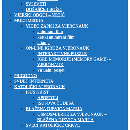
SVI SVETI
DOŠAŠĆE I BOŽIĆ
VJERSKI ODGOJ – VRTIĆ
MULTIMEDIJA
VIDEO ZAPISI ZA VJERONAUK
animirani film
kratki animirani film
crtanje
ON-LINE IGRE ZA VJERONAUK
INTERAKTIVNE PUZZLE
IGRE MEMORIJE (MEMORY GAME) –
VJERONAUK
virtualni posjet
PRIGODNO
SVIJET INTERNETA
KATOLIČKI VJERONAUK
ISUS KRIST
APOSTOLI
ISUSOVA ČUDESA
BLAŽENA DJEVICA MARIJA
OSMOSMJERKE ZA VJERONAUK –
BLAŽENA DJEVICA MARIJA
SVECI KATOLIČKE CRKVE