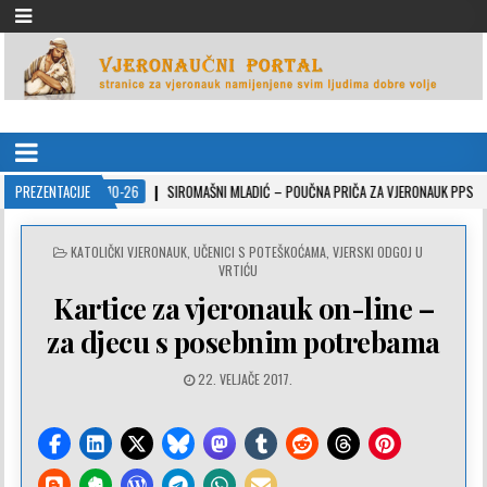
VJERONAUČNI PORTAL
stranice za vjeronauk namjenjene svim ljudima dobre volje
PREZENTACIJE
2022-10-26
SIROMAŠNI MLADIĆ – POUČNA PRIČA ZA VJERONAUK PPS
2
POSTED
KATOLIČKI VJERONAUK
,
UČENICI S POTEŠKOĆAMA
,
VJERSKI ODGOJ U
IN
VRTIĆU
Kartice za vjeronauk on-line –
za djecu s posebnim potrebama
22. VELJAČE 2017.