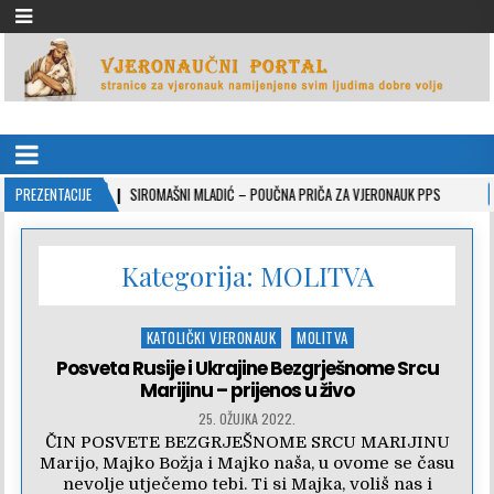
VJERONAUČNI PORTAL
stranice za vjeronauk namjenjene svim ljudima dobre volje
-10-26
PREZENTACIJE
SIROMAŠNI MLADIĆ – POUČNA PRIČA ZA VJERONAUK PPS
2021-05-0
Kategorija:
MOLITVA
Posted
KATOLIČKI VJERONAUK
MOLITVA
in
Posveta Rusije i Ukrajine Bezgrješnome Srcu
Marijinu – prijenos u živo
25. OŽUJKA 2022.
ČIN POSVETE BEZGRJEŠNOME SRCU MARIJINU
Marijo, Majko Božja i Majko naša, u ovome se času
nevolje utječemo tebi. Ti si Majka, voliš nas i