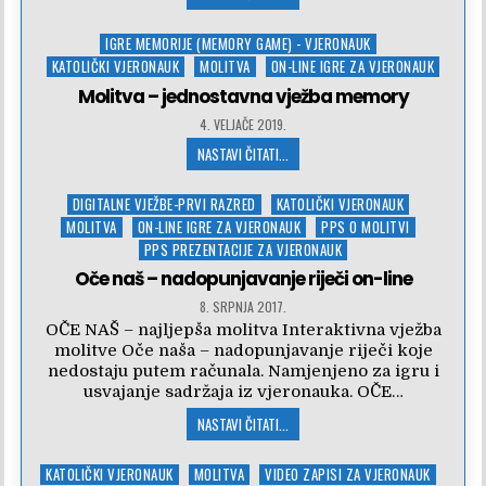
Posted
IGRE MEMORIJE (MEMORY GAME) - VJERONAUK
in
KATOLIČKI VJERONAUK
MOLITVA
ON-LINE IGRE ZA VJERONAUK
Molitva – jednostavna vježba memory
4. VELJAČE 2019.
NASTAVI ČITATI...
Posted
DIGITALNE VJEŽBE-PRVI RAZRED
KATOLIČKI VJERONAUK
in
MOLITVA
ON-LINE IGRE ZA VJERONAUK
PPS O MOLITVI
PPS PREZENTACIJE ZA VJERONAUK
Oče naš – nadopunjavanje riječi on-line
8. SRPNJA 2017.
OČE NAŠ – najljepša molitva Interaktivna vježba
molitve Oče naša – nadopunjavanje riječi koje
nedostaju putem računala. Namjenjeno za igru i
usvajanje sadržaja iz vjeronauka. OČE…
NASTAVI ČITATI...
Posted
KATOLIČKI VJERONAUK
MOLITVA
VIDEO ZAPISI ZA VJERONAUK