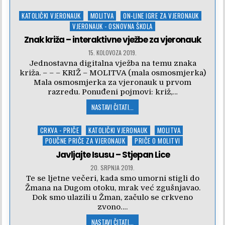
Posted
KATOLIČKI VJERONAUK
MOLITVA
ON-LINE IGRE ZA VJERONAUK
in
VJERONAUK - OSNOVNA ŠKOLA
Znak križa – interaktivne vježbe za vjeronauk
15. KOLOVOZA 2019.
Jednostavna digitalna vježba na temu znaka
križa. – – – KRIŽ – MOLITVA (mala osmosmjerka)
Mala osmosmjerka za vjeronauk u prvom
razredu. Ponuđeni pojmovi: križ,…
NASTAVI ČITATI...
Posted
CRKVA - PRIČE
KATOLIČKI VJERONAUK
MOLITVA
in
POUČNE PRIČE ZA VJERONAUK
PRIČE O MOLITVI
Javljajte Isusu – Stjepan Lice
20. SRPNJA 2019.
Te se ljetne večeri, kada smo umorni stigli do
Žmana na Dugom otoku, mrak već zgušnjavao.
Dok smo ulazili u Žman, začulo se crkveno
zvono….
NASTAVI ČITATI...