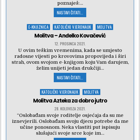
poznaješ:…
NASTAVI ČITATI...
Posted
E-KNJIZNICA
KATOLIČKI VJERONAUK
MOLITVA
in
Molitva – Anđelko Kovačević
12. PROSINCA 2021.
U ovim teškim vremenima, kada se umjesto
radosne vijesti po krovovima propovijeda i širi
strah, ovom svojom e-knjigom koju Vam darujem,
želim unijeti jedan drukčiji…
NASTAVI ČITATI...
Posted
KATOLIČKI VJERONAUK
MOLITVA
in
Molitva Azteka za dobro jutro
28. KOLOVOZA 2021.
“Oslobađam svoje roditelje osjećaja da su me
iznevjerili. Oslobađam svoju djecu potrebe da me
učine ponosnom. Neka vlastiti put ispisuju
slušajući svoje srce koje im…