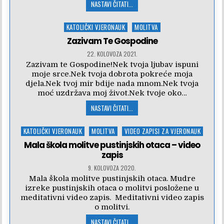
NASTAVI ČITATI...
Posted
KATOLIČKI VJERONAUK
MOLITVA
in
Zazivam Te Gospodine
22. KOLOVOZA 2021.
Zazivam te Gospodine!Nek tvoja ljubav ispuni
moje srce.Nek tvoja dobrota pokreće moja
djela.Nek tvoj mir bdije nada mnom.Nek tvoja
moć uzdržava moj život.Nek tvoje oko…
NASTAVI ČITATI...
Posted
KATOLIČKI VJERONAUK
MOLITVA
VIDEO ZAPISI ZA VJERONAUK
in
Mala škola molitve pustinjskih otaca – video
zapis
9. KOLOVOZA 2020.
Mala škola molitve pustinjskih otaca. Mudre
izreke pustinjskih otaca o molitvi posložene u
meditativni video zapis. Meditativni video zapis
o molitvi.
NASTAVI ČITATI...