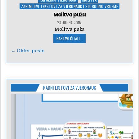
in
ZANIMLJIVI TEKSTOVI ZA VJERONAUK I SLOBODNO VRIJEME
Molitva puža
28. RUJNA 2015.
Molitva puža
NASTAVI ČITATI...
Navigacija
← Older posts
objava
RADNI LISTOVI ZA VJERONAUK