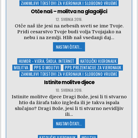
in
ZANIMLJIVI TEKSTOVI ZA VJERONAUK I SLOBODNO VRIJEME
Otče naš – molitva na glagoljici
12. SVIBNJA 2016.
Otče naš iže jesi na nebesih sveti se ime Tvoje.
Pridi cesarstvo Tvoje budi volja Tvojajako na
nebu i na zemlji. Hlib naš vsedanji daj…
NASTAVI ČITATI...
Posted
HUMOR - VJERA, ŠKOLA, INTERNET
KATOLIČKI VJERONAUK
in
MOLITVA
PPS O MOLITVI
PPS PREZENTACIJE ZA VJERONAUK
ZANIMLJIVI TEKSTOVI ZA VJERONAUK I SLOBODNO VRIJEME
Istinite molitve djece
10. SVIBNJA 2016.
Istinite molitve djece Dragi Bože, jesi li ti stvarno
htio da žirafa tako izgleda ili je takva ispala
slučajno? Dragi Bože, jesi li ti stvarno nevidljiv
ili…
NASTAVI ČITATI...
Posted
KATOLIČKI VJERONAUK
MOLITVA