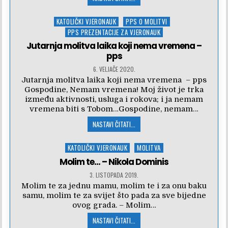
Posted
KATOLIČKI VJERONAUK
PPS O MOLITVI
in
PPS PREZENTACIJE ZA VJERONAUK
Jutarnja molitva laika koji nema vremena –
pps
6. VELJAČE 2020.
Jutarnja molitva laika koji nema vremena – pps
Gospodine, Nemam vremena! Moj život je trka
između aktivnosti, usluga i rokova; i ja nemam
vremena biti s Tobom…Gospodine, nemam…
NASTAVI ČITATI...
Posted
KATOLIČKI VJERONAUK
MOLITVA
in
Molim te… – Nikola Dominis
3. LISTOPADA 2019.
Molim te za jednu mamu, molim te i za onu baku
samu, molim te za svijet što pada za sve bijedne
ovog grada. – Molim…
NASTAVI ČITATI...