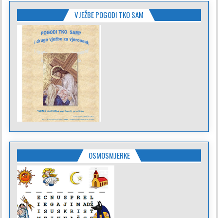
VJEŽBE POGODI TKO SAM
OSMOSMJERKE