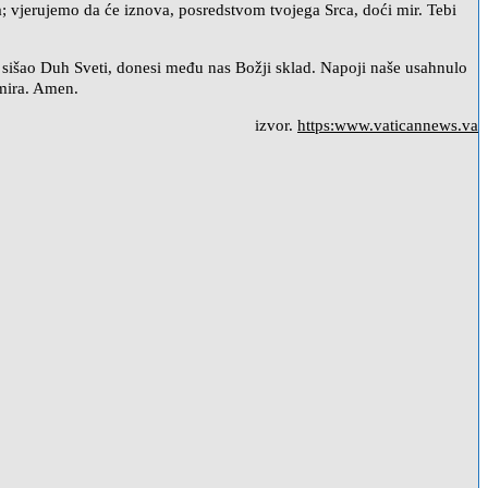
ira; vjerujemo da će iznova, posredstvom tvojega Srca, doći mir. Tebi
 sišao Duh Sveti, donesi među nas Božji sklad. Napoji naše usahnulo
 mira. Amen.
izvor.
https:www.vaticannews.va