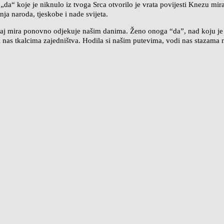
o „da“ koje je niknulo iz tvoga Srca otvorilo je vrata povijesti Knezu m
ja naroda, tjeskobe i nade svijeta.
ucaj mira ponovno odjekuje našim danima. Ženo onoga “daˮ, nad koju je
ni i nas tkalcima zajedništva. Hodila si našim putevima, vodi nas stazama