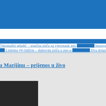
6
Siromašni mladić – poučna priča za vjeronauk pps
2021-05-02
Isusov
-14
Ljubimo (li) bližnje – duhovita priča u pps-u
2020-12-13
Dva dolara
u Marijinu – prijenos u živo