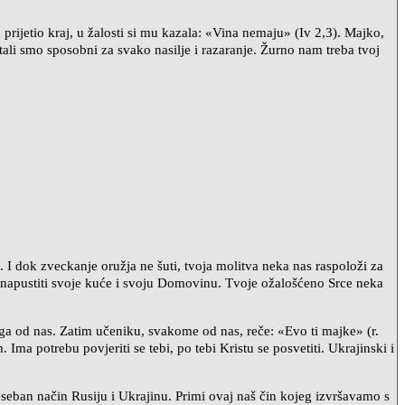
prijetio kraj, u žalosti si mu kazala: «Vina nemaju» (Iv 2,3). Majko,
stali smo sposobni za svako nasilje i razaranje. Žurno nam treba tvoj
. I dok zveckanje oružja ne šuti, tvoja molitva neka nas raspoloži za
i napustiti svoje kuće i svoju Domovinu. Tvoje ožalošćeno Srce neka
koga od nas. Zatim učeniku, svakome od nas, reče: «Evo ti majke» (r.
Ima potrebu povjeriti se tebi, po tebi Kristu se posvetiti. Ukrajinski i
eban način Rusiju i Ukrajinu. Primi ovaj naš čin kojeg izvršavamo s