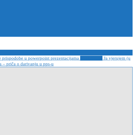
e prispodobe u powerpoint prezentacijama
2021-04-08
Ja vjerujem (u
 – priča o darivanju u pps-u