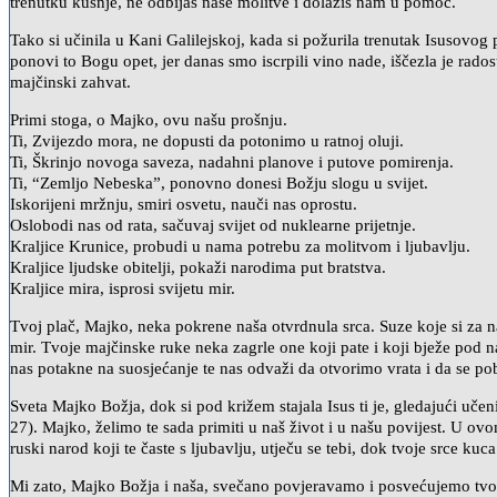
trenutku kušnje, ne odbijaš naše molitve i dolaziš nam u pomoć.
Tako si učinila u Kani Galilejskoj, kada si požurila trenutak Isusovog 
ponovi to Bogu opet, jer danas smo iscrpili vino nade, iščezla je rados
majčinski zahvat.
Primi stoga, o Majko, ovu našu prošnju.
Ti, Zvijezdo mora, ne dopusti da potonimo u ratnoj oluji.
Ti, Škrinjo novoga saveza, nadahni planove i putove pomirenja.
Ti, “Zemljo Nebeskaˮ, ponovno donesi Božju slogu u svijet.
Iskorijeni mržnju, smiri osvetu, nauči nas oprostu.
Oslobodi nas od rata, sačuvaj svijet od nuklearne prijetnje.
Kraljice Krunice, probudi u nama potrebu za molitvom i ljubavlju.
Kraljice ljudske obitelji, pokaži narodima put bratstva.
Kraljice mira, isprosi svijetu mir.
Tvoj plač, Majko, neka pokrene naša otvrdnula srca. Suze koje si za na
mir. Tvoje majčinske ruke neka zagrle one koji pate i koji bježe pod 
nas potakne na suosjećanje te nas odvaži da otvorimo vrata i da se po
Sveta Majko Božja, dok si pod križem stajala Isus ti je, gledajući uče
27). Majko, želimo te sada primiti u naš život i u našu povijest. U ovo
ruski narod koji te časte s ljubavlju, utječu se tebi, dok tvoje srce k
Mi zato, Majko Božja i naša, svečano povjeravamo i posvećujemo tvom