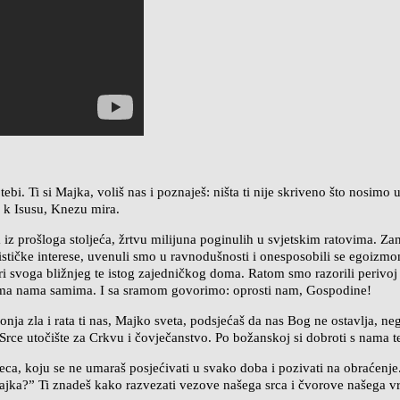
. Ti si Majka, voliš nas i poznaješ: ništa ti nije skriveno što nosimo u
š k Isusu, Knezu mira.
iz prošloga stoljeća, žrtvu milijuna poginulih u svjetskim ratovima. Z
stičke interese, uvenuli smo u ravnodušnosti i onesposobili se egoizmom.
vari svoga bližnjeg te istog zajedničkog doma. Ratom smo razorili perivo
rema nama samima. I sa sramom govorimo: oprosti nam, Gospodine!
nja zla i rata ti nas, Majko sveta, podsjećaš da nas Bog ne ostavlja, nego
 Srce utočište za Crkvu i čovječanstvo. Po božanskoj si dobroti s nama t
jeca, koju se ne umaraš posjećivati u svako doba i pozivati na obraćen
jka?ˮ Ti znadeš kako razvezati vezove našega srca i čvorove našega vr