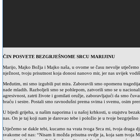
ČIN POSVETE BEZGRJEŠNOME SRCU MARIJINU
Marijo, Majko Božja i Majko naša, u ovome se času nevolje utječemo tebi
nježnost, tvoju prisutnost koja donosi nanovo mir, jer nas uvijek vodi
Međutim, mi smo izgubili put mira. Zaboravili smo opomenu tragedija 
nade mladih. Razboljeli smo se pohlepom, zatvorili smo se u nacionali
agresivnost, zatrti živote i gomilati oružje, zaboravljajući da smo ču
braću i sestre. Postali smo ravnodušni prema svima i svemu, osim p
U bijedi grijeha, u našim naporima i u našoj krhkosti, u otajstvu bezako
nas. On je taj koji nam je darovao tebe i položio je u tvoje bezgrješno
Utječemo se dakle tebi, kucamo na vrata tvoga Srca mi, tvoja draga d
svakome od nas: “Nisam li možda prisutna ovdje ja, koja sam tvoja Ma