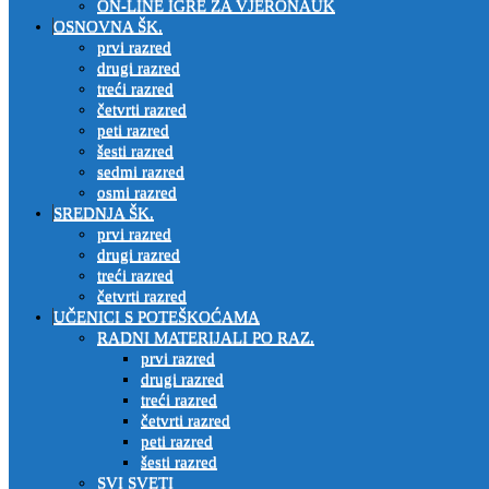
ON-LINE IGRE ZA VJERONAUK
OSNOVNA ŠK.
prvi razred
drugi razred
treći razred
četvrti razred
peti razred
šesti razred
sedmi razred
osmi razred
SREDNJA ŠK.
prvi razred
drugi razred
treći razred
četvrti razred
UČENICI S POTEŠKOĆAMA
RADNI MATERIJALI PO RAZ.
prvi razred
drugi razred
treći razred
četvrti razred
peti razred
šesti razred
SVI SVETI