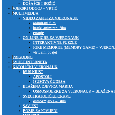
DOŠAŠĆE I BOŽIĆ
VJERSKI ODGOJ – VRTIĆ
MULTIMEDIJA
VIDEO ZAPISI ZA VJERONAUK
animirani film
kratki animirani film
crtanje
ON-LINE IGRE ZA VJERONAUK
INTERAKTIVNE PUZZLE
IGRE MEMORIJE (MEMORY GAME) – VJERO
virtualni posjet
PRIGODNO
SVIJET INTERNETA
KATOLIČKI VJERONAUK
ISUS KRIST
APOSTOLI
ISUSOVA ČUDESA
BLAŽENA DJEVICA MARIJA
OSMOSMJERKE ZA VJERONAUK – BLAŽENA 
SVECI KATOLIČKE CRKVE
osmosmjerke – ispis
SAVJEST
BOŽJE ZAPOVIJEDI