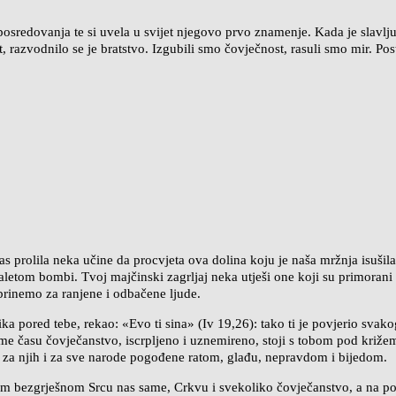
posredovanja te si uvela u svijet njegovo prvo znamenje. Kada je slavlju 
t, razvodnilo se je bratstvo. Izgubili smo čovječnost, rasuli smo mir. Po
s prolila neka učine da procvjeta ova dolina koju je naša mržnja isušila
naletom bombi. Tvoj majčinski zagrljaj neka utješi one koji su primoran
brinemo za ranjene i odbačene ljude.
nika pored tebe, rekao: «Evo ti sina» (Iv 19,26): tako ti je povjerio sva
me času čovječanstvo, iscrpljeno i uznemireno, stoji s tobom pod križem. 
uca za njih i za sve narode pogođene ratom, glađu, nepravdom i bijedom.
 bezgrješnom Srcu nas same, Crkvu i svekoliko čovječanstvo, a na pos