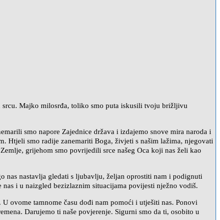
 srcu. Majko milosrđa, toliko smo puta iskusili tvoju brižljivu
anemarili smo napore Zajednice država i izdajemo snove mira naroda i
 Htjeli smo radije zanemariti Boga, živjeti s našim lažima, njegovati
j Zemlje, grijehom smo povrijedili srce našeg Oca koji nas želi kao
 nas nastavlja gledati s ljubavlju, željan oprostiti nam i podignuti
e nas i u naizgled bezizlaznim situacijama povijesti nježno vodiš.
je. U ovome tamnome času dođi nam pomoći i utješiti nas. Ponovi
emena. Darujemo ti naše povjerenje. Sigurni smo da ti, osobito u