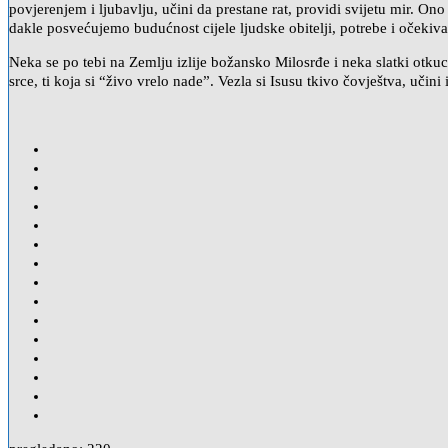
povjerenjem i ljubavlju, učini da prestane rat, providi svijetu mir. On
dakle posvećujemo budućnost cijele ljudske obitelji, potrebe i očekivan
Neka se po tebi na Zemlju izlije božansko Milosrđe i neka slatki otk
srce, ti koja si “živo vrelo nadeˮ. Vezla si Isusu tkivo čovještva, uči