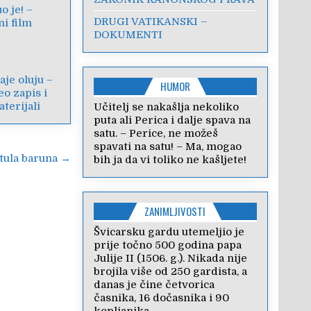
o je! –
DRUGI VATIKANSKI –
i film
DOKUMENTI
šaje oluju –
HUMOR
eo zapis i
terijali
Učitelj se nakašlja nekoliko
puta ali Perica i dalje spava na
satu. – Perice, ne možeš
spavati na satu! – Ma, mogao
tula baruna →
bih ja da vi toliko ne kašljete!
ZANIMLJIVOSTI
Švicarsku gardu utemeljio je
prije točno 500 godina papa
Julije II (1506. g.). Nikada nije
brojila više od 250 gardista, a
danas je čine četvorica
časnika, 16 dočasnika i 90