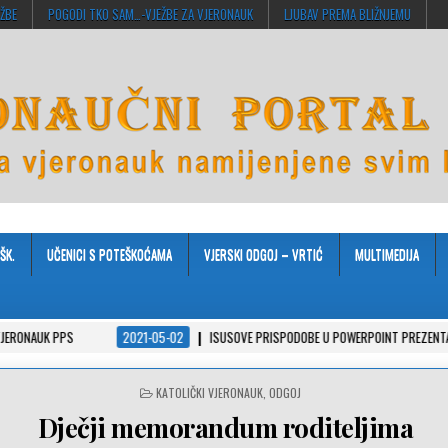
EŽBE
POGODI TKO SAM…-VJEŽBE ZA VJERONAUK
LJUBAV PREMA BLIŽNJEMU
ŠK.
UČENICI S POTEŠKOĆAMA
VJERSKI ODGOJ – VRTIĆ
MULTIMEDIJA
S
2021-05-02
ISUSOVE PRISPODOBE U POWERPOINT PREZENTACIJAMA
POSTED
KATOLIČKI VJERONAUK
,
ODGOJ
IN
Dječji memorandum roditeljima