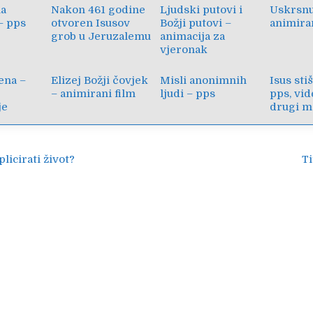
la
Nakon 461 godine
Ljudski putovi i
Uskrsnu
– pps
otvoren Isusov
Božji putovi –
animiran
grob u Jeruzalemu
animacija za
vjeronak
ena –
Elizej Božji čovjek
Misli anonimnih
Isus sti
– animirani film
ljudi – pps
pps, vid
je
drugi ma
ija
icirati život?
Ti