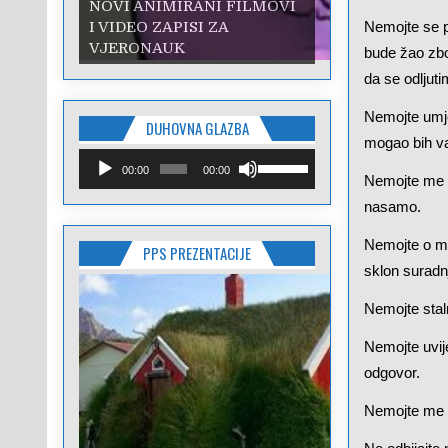
NOVI ANIMIRANI FILMOVI
I VIDEO ZAPISI ZA
Nemojte se p
VJERONAUK
bude žao zbog
da se odljuti
Nemojte umje
DUHOVNA GLAZBA
mogao bih va
Reproduktor
Upotrijebite
00:00
00:00
audiozapisa
tipke
Nemojte me i
sa
nasamo.
strelicama
Gore/Dolje
Nemojte o mo
PPS PREZENTACIJE
kako
sklon suradnj
biste
pojačali
Nemojte staln
ili
smanjili
Nemojte uvij
zvuk.
odgovor.
Nemojte me št