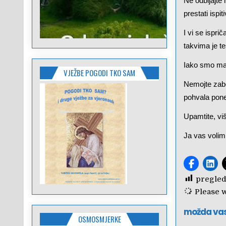
Ne odbijajte
prestati ispit
I vi se ispri
takvima je te
Iako smo mal
VJEŽBE POGODI TKO SAM
Nemojte zabo
pohvala ponek
Upamtite, vi
Ja vas volim
pregled
Please wa
možda va
OSMOSMJERKE