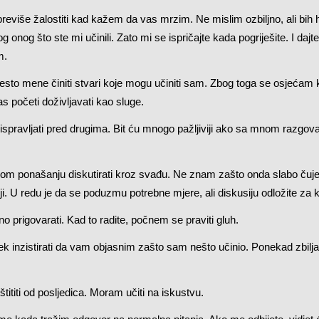
reviše žalostiti kad kažem da vas mrzim. Ne mislim ozbiljno, ali bih 
 onog što ste mi učinili. Zato mi se ispričajte kada pogriješite. I daj
m.
sto mene činiti stvari koje mogu učiniti sam. Zbog toga se osjećam 
s početi doživljavati kao sluge.
spravljati pred drugima. Bit ću mnogo pažljiviji ako sa mnom razgovar
m ponašanju diskutirati kroz svađu. Ne znam zašto onda slabo čuje
i. U redu je da se poduzmu potrebne mjere, ali diskusiju odložite za k
o prigovarati. Kad to radite, počnem se praviti gluh.
ek inzistirati da vam objasnim zašto sam nešto učinio. Ponekad zbil
ititi od posljedica. Moram učiti na iskustvu.