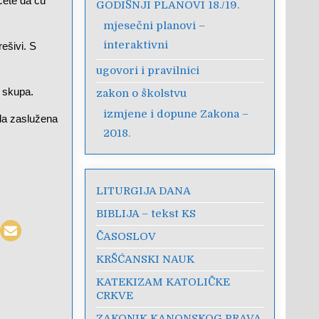
ćete da ću
GODIŠNJI PLANOVI 18./19.
mjesečni planovi –
interaktivni
rešivi. S
ugovori i pravilnici
e skupa.
zakon o školstvu
izmjene i dopune Zakona –
ada zaslužena
2018.
LITURGIJA DANA
BIBLIJA – tekst KS
ČASOSLOV
KRŠĆANSKI NAUK
KATEKIZAM KATOLIČKE
CRKVE
ZAKONIK KANONSKOG PRAVA