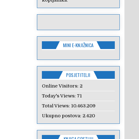
kopljanika.
MINI E-KNJIŽNICA
POSJETITELJI
Online Visitors:
2
Today's Views:
71
Total Views:
10.463.209
Ukupno postova:
2.420
KNJIGA GOSTIJU