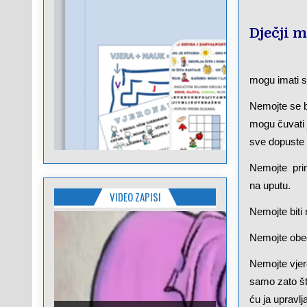
Dječji 
mogu imati 
Nemojte se bo
mogu čuvati j
sve dopuste 
Nemojte prim
na uputu.
VIDEO ZAPISI
Nemojte biti
Nemojte obeć
Nemojte vjer
samo zato što
ću ja upravlj