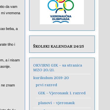
htio da vam
te mi vremena
kao beba, a
ate tiho i
ŠKOLSKI KALENDAR 24/25
m, a i nisam
OKVIRNI GIK – sa stranica
asnije.
MZO 20./21.
kurikulum 2019-20
prvi razred
ja ne znam
GIK – Vjeronauk 1. razred
planovi – vjeronauk