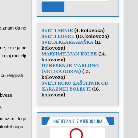
ro znam da ne
SVETI ARNIR
(4. kolovoza)
SVETI LOVRE
(10. kolovoza)
SVETA KLARA ASIŠKA
(11.
ce, koje ja ne
kolovoza)
MAKSIMILIJAN KOLBE
(14.
ojoj roditelji
kolovoza)
UZNESENJE MARIJINO
(VELIKA GOSPA)
(15.
ću reagirati
kolovoza)
SVETI ROKO ZAŠTITNIK OD
ZARAZNIH BOLESTI
(16.
kolovoza)
obveze.
s.
stužim. To je
NATJECANJE IZ VJERONAUKA
utoritet nego