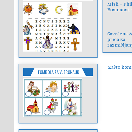
Misli – Phi
Bosmansa 
Savršena ž
priča za
razmišljan
Navigac
← Zašto kompl
TOMBOLA ZA VJERONAUK
objava