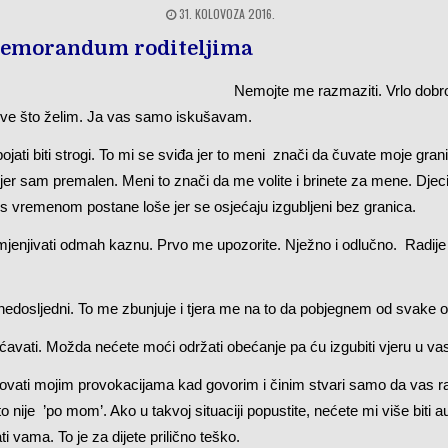
31. KOLOVOZA 2016.
memorandum roditeljima
Nemojte me razmaziti.
Vrlo dob
sve što želim. Ja vas samo iskušavam.
jati biti strogi. To mi se sviđa jer to meni znači da čuvate moje grani
er sam premalen. Meni to znači da me volite i brinete za mene. Djeci k
s vremenom postane loše jer se osjećaju izgubljeni bez granica.
jenjivati odmah kaznu. Prvo me upozorite. Nježno i odlučno. Radije 
 nedosljedni. To me zbunjuje i tjera me na to da pobjegnem od svake 
avati. Možda nećete moći održati obećanje pa ću izgubiti vjeru u va
ovati mojim provokacijama kad govorim i činim stvari samo da vas ra
 nije ’po mom’. Ako u takvoj situaciji popustite, nećete mi više biti a
ati vama. To je za dijete prilično teško.