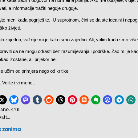
 me kada tražim odgovor na normalna pitanja. Ako me odbijete, vidjet 
ivati, a informacije tražiti negdje drugdje.
čajte meni kada pogriješite. U suprotnom, čini se da ste idealni i nepog
ško živjeti.
o zajedno, važnije mi je kako smo zajedno. Ali, volim kada smo viš
raviti da ne mogu odrasti bez razumijevanja i podrške. Žao mi je k
ad izostane, ali prijekor ne.
še učim od primjera nego od kritike.
. Volite i vi mene…
ano:
476
it...
s zanima