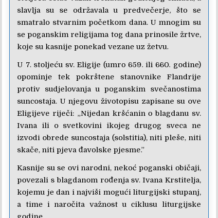
slavlja su se održavala u predvečerje, što se
smatralo stvarnim početkom dana. U mnogim su
se poganskim religijama tog dana prinosile žrtve,
koje su kasnije ponekad vezane uz žetvu.
U 7. stoljeću sv. Eligije (umro 659. ili 660. godine)
opominje tek pokrštene stanovnike Flandrije
protiv sudjelovanja u poganskim svečanostima
suncostaja. U njegovu životopisu zapisane su ove
Eligijeve riječi: „Nijedan kršćanin o blagdanu sv.
Ivana ili o svetkovini ikojeg drugog sveca ne
izvodi obrede suncostaja (solstitia), niti pleše, niti
skače, niti pjeva đavolske pjesme.”
Kasnije su se ovi narodni, nekoć poganski običaji,
povezali s blagdanom rođenja sv. Ivana Krstitelja,
kojemu je dan i najviši mogući liturgijski stupanj,
a time i naročita važnost u ciklusu liturgijske
godine.