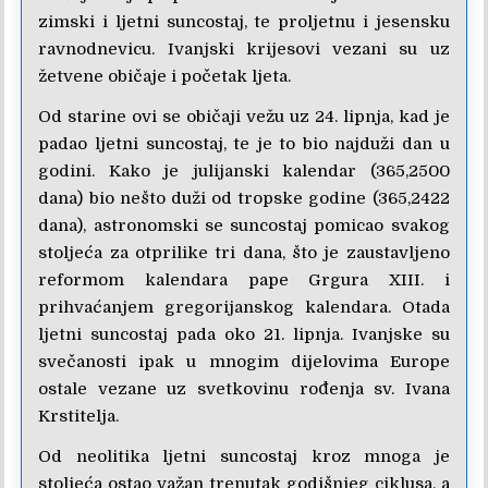
zimski i ljetni suncostaj, te proljetnu i jesensku
ravnodnevicu. Ivanjski krijesovi vezani su uz
žetvene običaje i početak ljeta.
Od starine ovi se običaji vežu uz 24. lipnja, kad je
padao ljetni suncostaj, te je to bio najduži dan u
godini. Kako je julijanski kalendar (365,2500
dana) bio nešto duži od tropske godine (365,2422
dana), astronomski se suncostaj pomicao svakog
stoljeća za otprilike tri dana, što je zaustavljeno
reformom kalendara pape Grgura XIII. i
prihvaćanjem gregorijanskog kalendara. Otada
ljetni suncostaj pada oko 21. lipnja. Ivanjske su
svečanosti ipak u mnogim dijelovima Europe
ostale vezane uz svetkovinu rođenja sv. Ivana
Krstitelja.
Od neolitika ljetni suncostaj kroz mnoga je
stoljeća ostao važan trenutak godišnjeg ciklusa, a