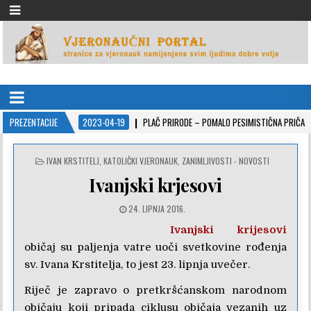
VJERONAUČNI PORTAL
stranice za vjeronauk namjenjene svim ljudima dobre volje
PREZENTACIJE
2023-04-19
PLAČ PRIRODE – POMALO PESIMISTIČNA PRIČA
POSTED
IVAN KRSTITELJ
,
KATOLIČKI VJERONAUK
,
ZANIMLJIVOSTI - NOVOSTI
IN
Ivanjski krjesovi
24. LIPNJA 2016.
Ivanjski krijesovi
običaj su paljenja vatre uoči svetkovine rođenja
sv. Ivana Krstitelja, to jest 23. lipnja uvečer.
Riječ je zapravo o pretkršćanskom narodnom
običaju koji pripada ciklusu običaja vezanih uz