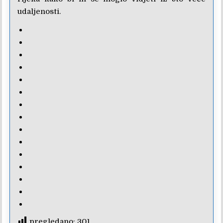
udaljenosti.
pregledano:
301