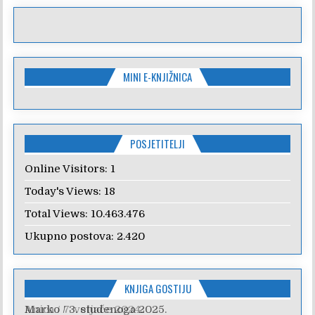
MINI E-KNJIŽNICA
POSJETITELJI
Online Visitors:
1
Today's Views:
18
Total Views:
10.463.476
Ukupno postova:
2.420
KNJIGA GOSTIJU
Anica
/
7. veljače 2024.