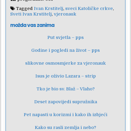
Tagged
Ivan Krstitelj
,
sveci Katoličke crkve
,
Sveti Ivan Krstitelj
,
vjeronauk
možda vas zanima
Put svjetla – pps
Godine i pogledi na život – pps
slikovne osmosmjerke za vjeronauk
Isus je oživio Lazara – strip
Tko je bio sv. Blaž – Vlaho?
Deset zapovijedi supružnika
Pet napasti u korizmi i kako ih izbjeći
Kako su rasli zemlja i nebo?