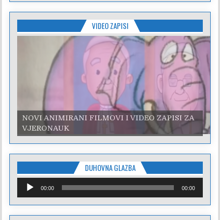
VIDEO ZAPISI
NOVI ANIMIRANI FILMOVI I VIDEO ZAPISI ZA
VJERONAUK
DUHOVNA GLAZBA
Reproduktor
00:00
00:00
audiozapisa