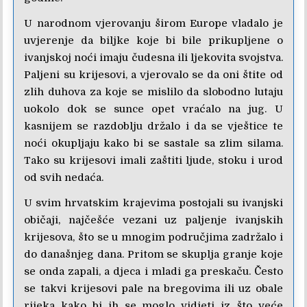
U narodnom vjerovanju širom Europe vladalo je
uvjerenje da biljke koje bi bile prikupljene o
ivanjskoj noći imaju čudesna ili ljekovita svojstva.
Paljeni su krijesovi, a vjerovalo se da oni štite od
zlih duhova za koje se mislilo da slobodno lutaju
uokolo dok se sunce opet vraćalo na jug. U
kasnijem se razdoblju držalo i da se vještice te
noći okupljaju kako bi se sastale sa zlim silama.
Tako su krijesovi imali zaštiti ljude, stoku i urod
od svih nedaća.
U svim hrvatskim krajevima postojali su ivanjski
običaji, najčešće vezani uz paljenje ivanjskih
krijesova, što se u mnogim područjima zadržalo i
do današnjeg dana. Pritom se skuplja granje koje
se onda zapali, a djeca i mladi ga preskaču. Često
se takvi krijesovi pale na bregovima ili uz obale
rijeka kako bi ih se moglo vidjeti iz što veće