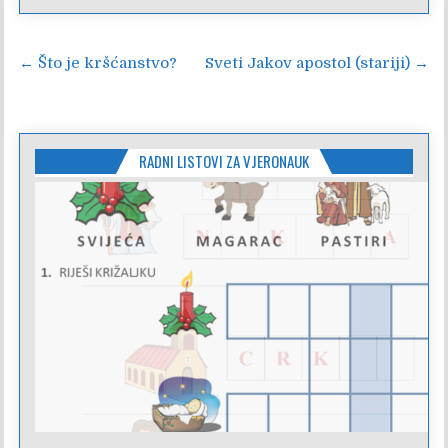
Navigacija
← Što je kršćanstvo?
Sveti Jakov apostol (stariji) →
objava
RADNI LISTOVI ZA VJERONAUK