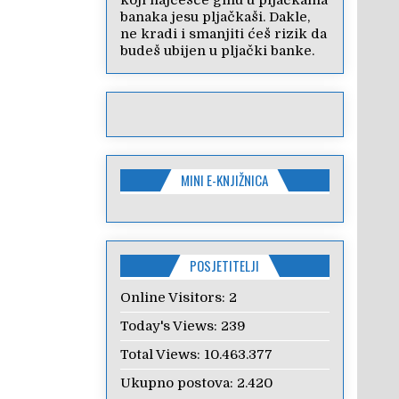
koji najčešće ginu u pljačkama
banaka jesu pljačkaši. Dakle,
ne kradi i smanjiti ćeš rizik da
budeš ubijen u pljački banke.
MINI E-KNJIŽNICA
POSJETITELJI
Online Visitors:
2
Today's Views:
239
Total Views:
10.463.377
Ukupno postova:
2.420