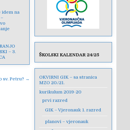
e idem na
 –
ivo
janje
FRANJO
KI – 3.
ŠKOLSKI KALENDAR 24/25
CA
OKVIRNI GIK – sa stranica
o sv. Petru? →
MZO 20./21.
kurikulum 2019-20
prvi razred
GIK – Vjeronauk 1. razred
planovi – vjeronauk