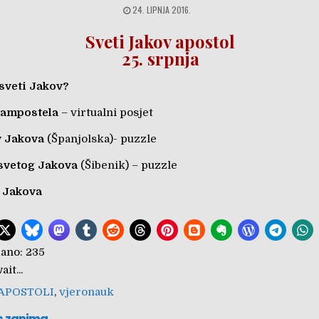
24. LIPNJA 2016.
Sveti Jakov apostol
25. srpnja
 sveti Jakov?
Campostela
– virtualni posjet
v Jakova
(Španjolska)- puzzle
 svetog Jakova
(Šibenik) – puzzle
g Jakova
ano:
235
it...
APOSTOLI
,
vjeronauk