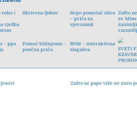
s zanima
 ruho i
Skrivena ljubav
Bepo pometač ulica
Zašto n
– priča za
sv. Misu
na vježba
vjeronauk
zanimlj
istom
razmišl
zu – pps
Pomoć bližnjemu –
BDM – interaktivna
SVETI 
ja
poučna priča
slagalica
KSAVERS
PROSIN
ija
rjesovi
Zašto se pape više ne zovu p