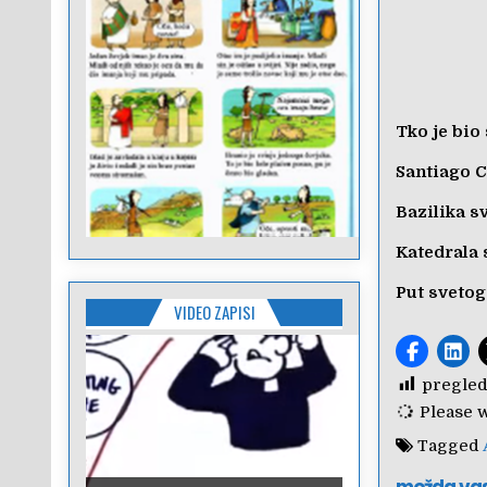
Tko je bio
Santiago 
Bazilika s
Katedrala
Put sveto
VIDEO ZAPISI
pregled
Please wa
Tagged