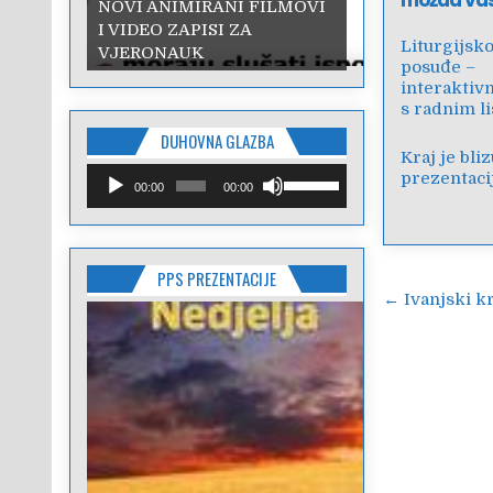
možda va
NOVI ANIMIRANI FILMOVI
I VIDEO ZAPISI ZA
Liturgijsko
VJERONAUK
posuđe –
interaktiv
s radnim l
DUHOVNA GLAZBA
Kraj je bli
Reproduktor
Upotrijebite
prezentaci
00:00
00:00
audiozapisa
tipke
sa
strelicama
Gore/Dolje
PPS PREZENTACIJE
kako
Navigac
biste
← Ivanjski k
pojačali
objava
ili
smanjili
zvuk.