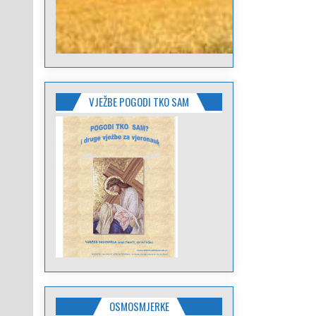
VJEŽBE POGODI TKO SAM
OSMOSMJERKE