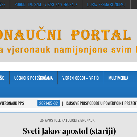
EŽBE
POGODI TKO SAM…-VJEŽBE ZA VJERONAUK
LJUBAV PREMA BLIŽNJEMU
ŠK.
UČENICI S POTEŠKOĆAMA
VJERSKI ODGOJ – VRTIĆ
MULTIMEDIJA
PS
2021-05-02
ISUSOVE PRISPODOBE U POWERPOINT PREZENTACIJAMA
POSTED
APOSTOLI
,
KATOLIČKI VJERONAUK
IN
Sveti Jakov apostol (stariji)