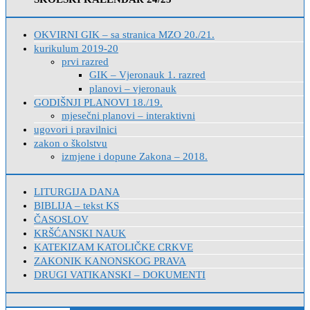
OKVIRNI GIK – sa stranica MZO 20./21.
kurikulum 2019-20
prvi razred
GIK – Vjeronauk 1. razred
planovi – vjeronauk
GODIŠNJI PLANOVI 18./19.
mjesečni planovi – interaktivni
ugovori i pravilnici
zakon o školstvu
izmjene i dopune Zakona – 2018.
LITURGIJA DANA
BIBLIJA – tekst KS
ČASOSLOV
KRŠĆANSKI NAUK
KATEKIZAM KATOLIČKE CRKVE
ZAKONIK KANONSKOG PRAVA
DRUGI VATIKANSKI – DOKUMENTI