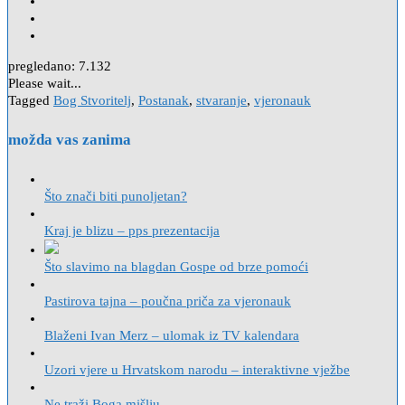
pregledano:
7.132
Please wait...
Tagged
Bog Stvoritelj
,
Postanak
,
stvaranje
,
vjeronauk
možda vas zanima
Što znači biti punoljetan?
Kraj je blizu – pps prezentacija
Što slavimo na blagdan Gospe od brze pomoći
Pastirova tajna – poučna priča za vjeronauk
Blaženi Ivan Merz – ulomak iz TV kalendara
Uzori vjere u Hrvatskom narodu – interaktivne vježbe
Ne traži Boga mišlju