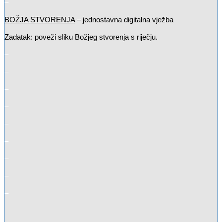
–
BOŽJA STVORENJA
– jednostavna digitalna vježba
Zadatak: poveži sliku Božjeg stvorenja s riječju.
–
–
–
–
–
–
–
–
–