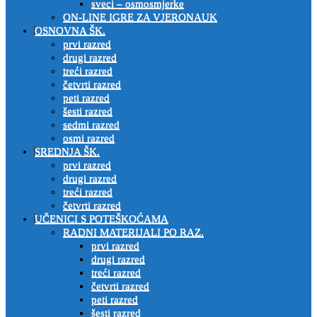
sveci – osmosmjerke
ON-LINE IGRE ZA VJERONAUK
OSNOVNA ŠK.
prvi razred
drugi razred
treći razred
četvrti razred
peti razred
šesti razred
sedmi razred
osmi razred
SREDNJA ŠK.
prvi razred
drugi razred
treći razred
četvrti razred
UČENICI S POTEŠKOĆAMA
RADNI MATERIJALI PO RAZ.
prvi razred
drugi razred
treći razred
četvrti razred
peti razred
šesti razred