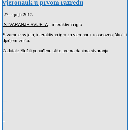
vjeronauk u prvom razredu
27. srpnja 2017.
STVARANJE SVIJETA
– interaktivna igra
Stvaranje svijeta, interaktivna igra za vjeronauk u osnovnoj školi ili
dječjem vrtiću.
Zadatak: Složiti ponuđene slike prema danima stvaranja.
–
–
–
–
—
–
–