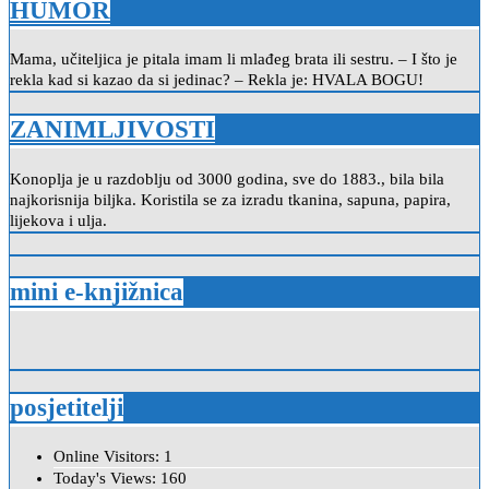
HUMOR
Mama, učiteljica je pitala imam li mlađeg brata ili sestru. – I što je
rekla kad si kazao da si jedinac? – Rekla je: HVALA BOGU!
ZANIMLJIVOSTI
Konoplja je u razdoblju od 3000 godina, sve do 1883., bila bila
najkorisnija biljka. Koristila se za izradu tkanina, sapuna, papira,
lijekova i ulja.
mini e-knjižnica
posjetitelji
Online Visitors:
1
Today's Views:
160