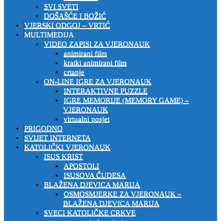
SVI SVETI
DOŠAŠĆE I BOŽIĆ
VJERSKI ODGOJ – VRTIĆ
MULTIMEDIJA
VIDEO ZAPISI ZA VJERONAUK
animirani film
kratki animirani film
crtanje
ON-LINE IGRE ZA VJERONAUK
INTERAKTIVNE PUZZLE
IGRE MEMORIJE (MEMORY GAME) –
VJERONAUK
virtualni posjet
PRIGODNO
SVIJET INTERNETA
KATOLIČKI VJERONAUK
ISUS KRIST
APOSTOLI
ISUSOVA ČUDESA
BLAŽENA DJEVICA MARIJA
OSMOSMJERKE ZA VJERONAUK –
BLAŽENA DJEVICA MARIJA
SVECI KATOLIČKE CRKVE