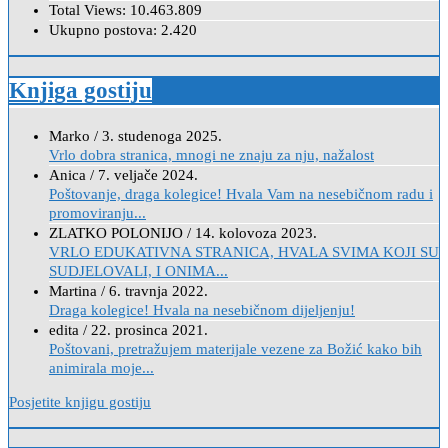
Total Views:
10.463.809
Ukupno postova:
2.420
Knjiga gostiju
Marko
/
3. studenoga 2025.
Vrlo dobra stranica, mnogi ne znaju za nju, nažalost
Anica
/
7. veljače 2024.
Poštovanje, draga kolegice! Hvala Vam na nesebičnom radu i
promoviranju...
ZLATKO POLONIJO
/
14. kolovoza 2023.
VRLO EDUKATIVNA STRANICA, HVALA SVIMA KOJI SU
SUDJELOVALI, I ONIMA...
Martina
/
6. travnja 2022.
Draga kolegice! Hvala na nesebičnom dijeljenju!
edita
/
22. prosinca 2021.
Poštovani, pretražujem materijale vezene za Božić kako bih
animirala moje...
Posjetite knjigu gostiju