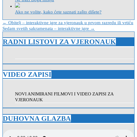
Ako ne volite, kako ćete saznati zašto dišete?
Navigacija
← Obitelj – interaktivne igre za vjeronauk u prvom razredu ili vrtiću
Sedam svetih sakramenata – interaktivne igre →
objava
RADNI LISTOVI ZA VJERONAUK
VIDEO ZAPISI
NOVI ANIMIRANI FILMOVI I VIDEO ZAPISI ZA
VJERONAUK
DUHOVNA GLAZBA