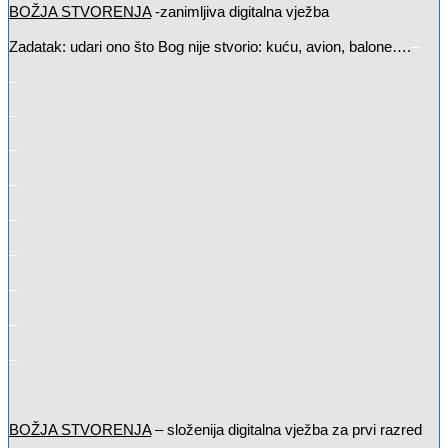
BOŽJA STVORENJA
-zanimljiva digitalna vježba
Zadatak: udari ono što Bog nije stvorio: kuću, avion, balone….
–
–
–
–
–
–
–
–
–
–
BOŽJA STVORENJA
– složenija digitalna vježba za prvi razred