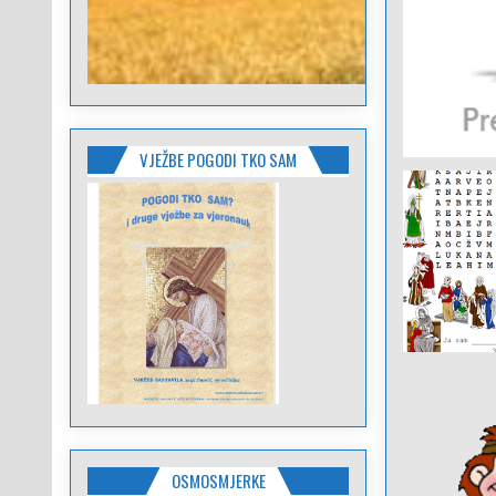
VJEŽBE POGODI TKO SAM
OSMOSMJERKE