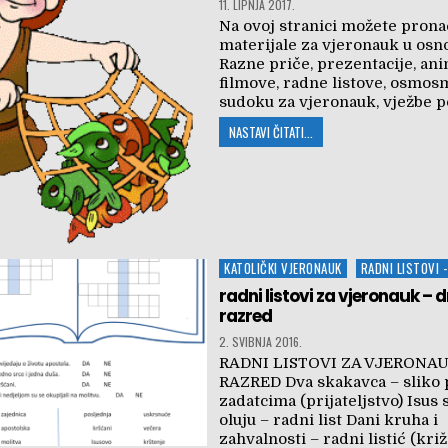
11. LIPNJA 2017.
Na ovoj stranici možete prona
materijale za vjeronauk u osno
Razne priče, prezentacije, an
filmove, radne listove, osmos
sudoku za vjeronauk, vježbe 
NASTAVI ČITATI...
Posted
KATOLIČKI VJERONAUK
RADNI LISTOVI 
in
radni listovi za vjeronauk – 
razred
2. SVIBNJA 2016.
RADNI LISTOVI ZA VJERONA
RAZRED Dva skakavca – sliko 
zadatcima (prijateljstvo) Isus 
oluju – radni list Dani kruha i
zahvalnosti – radni listić (križ