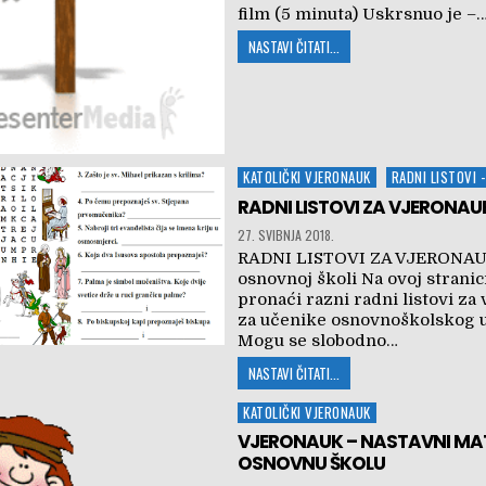
film (5 minuta) Uskrsnuo je –
NASTAVI ČITATI...
Posted
KATOLIČKI VJERONAUK
RADNI LISTOVI 
in
RADNI LISTOVI ZA VJERONAU
27. SVIBNJA 2018.
RADNI LISTOVI ZA VJERONAU
osnovnoj školi Na ovoj strani
pronaći razni radni listovi za
za učenike osnovnoškolskog u
Mogu se slobodno…
NASTAVI ČITATI...
Posted
KATOLIČKI VJERONAUK
in
VJERONAUK – NASTAVNI MAT
OSNOVNU ŠKOLU