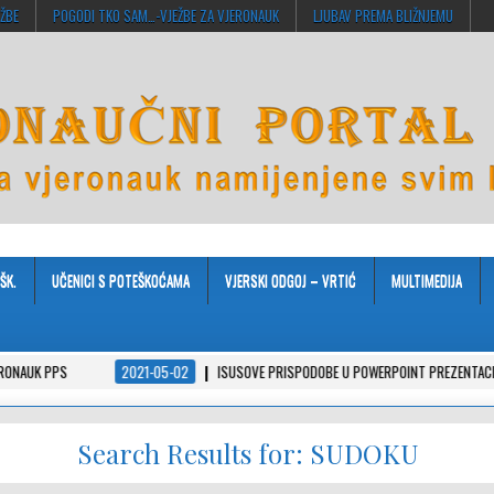
EŽBE
POGODI TKO SAM…-VJEŽBE ZA VJERONAUK
LJUBAV PREMA BLIŽNJEMU
ŠK.
UČENICI S POTEŠKOĆAMA
VJERSKI ODGOJ – VRTIĆ
MULTIMEDIJA
2021-05-02
ISUSOVE PRISPODOBE U POWERPOINT PREZENTACIJAMA
2021
Search Results for:
SUDOKU