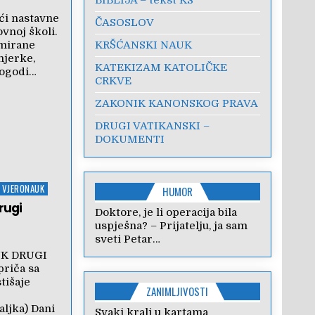
ći nastavne
ČASOSLOV
vnoj školi.
KRŠĆANSKI NAUK
imirane
mjerke,
KATEKIZAM KATOLIČKE
pogodi…
CRKVE
ZAKONIK KANONSKOG PRAVA
DRUGI VATIKANSKI –
DOKUMENTI
- VJERONAUK
HUMOR
drugi
Doktore, je li operacija bila
uspješna? – Prijatelju, ja sam
sveti Petar…
UK DRUGI
priča sa
stišaje
ZANIMLJIVOSTI
aljka) Dani
Svaki kralj u kartama