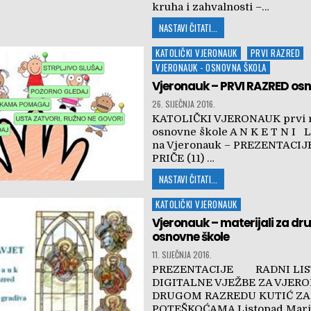
kruha i zahvalnosti –…
NASTAVI ČITATI...
Posted
KATOLIČKI VJERONAUK
PRVI RAZRED
in
VJERONAUK - OSNOVNA ŠKOLA
Vjeronauk – PRVI RAZRED os
26. SIJEČNJA 2016.
KATOLIČKI VJERONAUK prvi 
osnovne škole A N K E T N I L
na Vjeronauk – PREZENTACI
PRIČE (11) …
NASTAVI ČITATI...
Posted
KATOLIČKI VJERONAUK
in
Vjeronauk – materijali za dr
osnovne škole
11. SIJEČNJA 2016.
PREZENTACIJE RADNI LIS
DIGITALNE VJEŽBE ZA VJER
DRUGOM RAZREDU KUTIĆ ZA
POTEŠKOĆAMA Listopad Marij