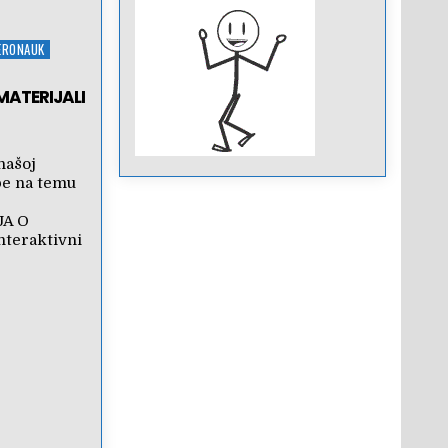
JERONAUK
MATERIJALI
našoj
be na temu
JA O
teraktivni