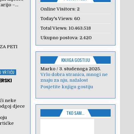
arijo –…
Online Visitors:
2
Today's Views:
60
Total Views:
10.463.518
Ukupno postova:
2.420
ZA PETI
KNJIGA GOSTIJU
Anica
/
7. veljače 2024.
U VRTIĆU
Poštovanje, draga kolegice!
ERSKI
Hvala Vam na nesebičnom
radu i promoviranju...
Posjetite knjigu gostiju
ći neke
odgoj djece
oju
TKO SAM…
rtićke