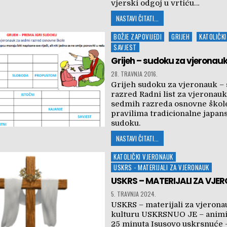
vjerski odgoj u vrtiću…
NASTAVI ČITATI...
Posted
BOŽJE ZAPOVIJEDI
GRIJEH
KATOLIČK
in
SAVJEST
Grijeh – sudoku za vjeronau
28. TRAVNJA 2016.
Grijeh sudoku za vjeronauk –
razred Radni list za vjeronau
sedmih razreda osnovne škol
pravilima tradicionalne japan
sudoku.
NASTAVI ČITATI...
Posted
KATOLIČKI VJERONAUK
in
USKRS - MATERIJALI ZA VJERONAUK
USKRS – MATERIJALI ZA VJE
5. TRAVNJA 2024.
USKRS – materijali za vjerona
kulturu USKRSNUO JE – animi
25 minuta Isusovo uskrsnuće 