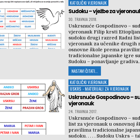
Posted
KATOLIČKI VJERONAUK
in
Sudoku – vježbe za vjeronau
30. TRAVNJA 2018.
Uskrsnuće Gospodinovo – su
vjeronauk Filip krsti Etiopljan
sudoku drugi razred Radni lis
vjeronauk za učenike drugih 
osnovne škole prema pravili
tradicionalne japanske igre s
Sudoku – ponavljanje gradiva
NASTAVI ČITATI...
Posted
KATOLIČKI VJERONAUK
in
USKRS - MATERIJALI ZA VJERONAUK
Uskrsnuće Gospodinovo – s
vjeronauk
24. TRAVNJA 2017.
Uskrsnuće Gospodinovo – su
list za vjeronauk u osnovnoj 
pravilima tradicionalne japan
sudoku. . . . . Sudoku Uskrs – t