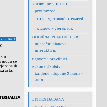
…
kurikulum 2019-20
prvi razred
GIK – Vjeronauk 1. razred
planovi – vjeronauk
GODIŠNJI PLANOVI 18./19.
- VJERONAUK
mjesečni planovi –
K
interaktivni
K u
ugovori i pravilnici
ci mogu se
 vjeronauk
zakon o školstvu
zrasta.
izmjene i dopune Zakona –
2018.
ERIJALI ZA
LITURGIJA DANA
BIBLIJA – tekst KS