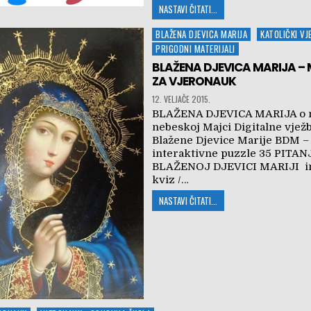
NASTAVI ČITATI...
Posted
BLAŽENA DJEVICA MARIJA
KATOLIČKI V
in
PRIGODNI MATERIJALI
BLAŽENA DJEVICA MARIJA – 
ZA VJERONAUK
12. VELJAČE 2015.
BLAŽENA DJEVICA MARIJA o 
nebeskoj Majci Digitalne vjež
Blažene Djevice Marije BDM –
interaktivne puzzle 35 PITAN
BLAŽENOJ DJEVICI MARIJI in
kviz /…
NASTAVI ČITATI...