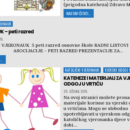
(prigodna kateheza) Zdravo M
NASTAVI ČITATI...
ERONAUK
 – peti razred
15.
 VJERONAUK 5 peti razred osnovne škole RADNI LISTOVI 
SOCIJACIJE – PETI RAZRED PREZENTACIJE ZA…
...
Posted
KATOLIČKI VJERONAUK
VJERSKI ODGOJ 
in
KATEHEZE I MATERIJALI ZA VJ
ODGOJ U VRTIĆU
20. OŽUJKA 2015.
Na ovoj stranici možete prona
materijale korisne za vjerski 
u vrtićima. Mogu se slobodno
upotrebljavati u vjerskom odg
katoličkog vjeronauka djece v
dobi….