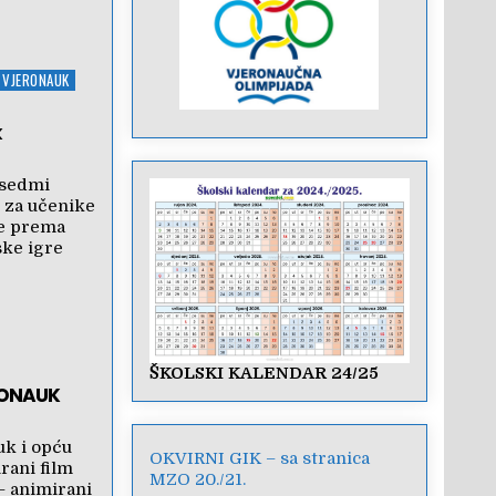
I VJERONAUK
k
 sedmi
k za učenike
e prema
ske igre
ŠKOLSKI KALENDAR 24/25
RONAUK
uk i opću
OKVIRNI GIK – sa stranica
rani film
MZO 20./21.
– animirani