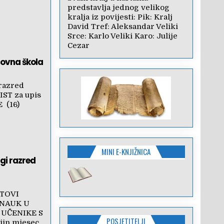
predstavlja jednog velikog
kralja iz povijesti: Pik: Kralj
David Tref: Aleksandar Veliki
Srce: Karlo Veliki Karo: Julije
Cezar
novna škola
razred
IST za upis
JE (16)
MINI E-KNJIŽNICA
ugi razred
TOVI
ONAUK U
 UČENIKE S
POSJETITELJI
in mjesec