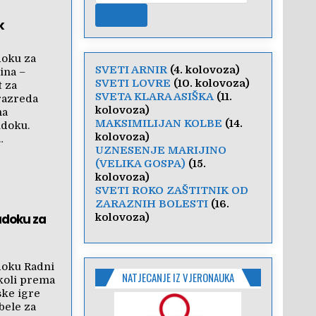
k
doku za
SVETI ARNIR
(4. kolovoza)
ina –
SVETI LOVRE
(10. kolovoza)
t za
SVETA KLARA ASIŠKA
(11.
razreda
kolovoza)
ma
MAKSIMILIJAN KOLBE
(14.
udoku.
kolovoza)
…
UZNESENJE MARIJINO
(VELIKA GOSPA)
(15.
kolovoza)
SVETI ROKO ZAŠTITNIK OD
ZARAZNIH BOLESTI
(16.
udoku za
kolovoza)
doku Radni
NATJECANJE IZ VJERONAUKA
školi prema
ske igre
abele za