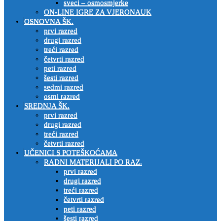
sveci – osmosmjerke
ON-LINE IGRE ZA VJERONAUK
OSNOVNA ŠK.
prvi razred
drugi razred
treći razred
četvrti razred
peti razred
šesti razred
sedmi razred
osmi razred
SREDNJA ŠK.
prvi razred
drugi razred
treći razred
četvrti razred
UČENICI S POTEŠKOĆAMA
RADNI MATERIJALI PO RAZ.
prvi razred
drugi razred
treći razred
četvrti razred
peti razred
šesti razred