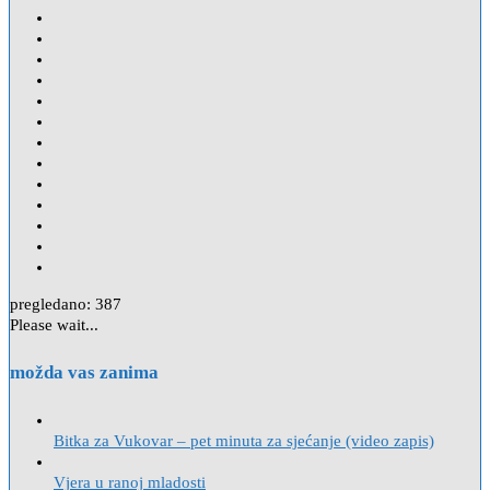
pregledano:
387
Please wait...
možda vas zanima
Bitka za Vukovar – pet minuta za sjećanje (video zapis)
Vjera u ranoj mladosti