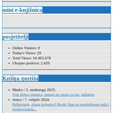
mini e-knjižnica
posjetitelji
Online Visitors:
0
Today's Views:
29
Total Views:
10.463.678
Ukupno postova:
2.420
Knjiga gostiju
Marko
/
3. studenoga 2025.
Vrlo dobra stranica, mnogi ne znaju za nju, nažalost
Anica
/
7. veljače 2024.
Poštovanje, draga kolegice! Hvala Vam na nesebičnom radu i
promoviranju...