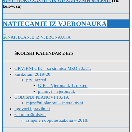
SVETI ROKO ZAŠTITNIK OD ZARAZNIH BOLESTI
(16.
kolovoza)
NATJECANJE IZ VJERONAUKA
ŠKOLSKI KALENDAR 24/25
OKVIRNI GIK – sa stranica MZO 20./21.
kurikulum 2019-20
prvi razred
GIK – Vjeronauk 1. razred
planovi – vjeronauk
GODIŠNJI PLANOVI 18./19.
mjesečni planovi – interaktivni
ugovori i pravilnici
zakon o školstvu
izmjene i dopune Zakona – 2018.