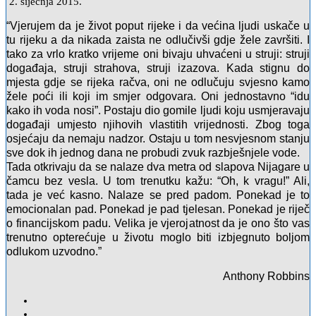
2. siječnja 2015.
“Vjerujem da je život poput rijeke i da većina ljudi uskače u
tu rijeku a da nikada zaista ne odlučivši gdje žele završiti. I
tako za vrlo kratko vrijeme oni bivaju uhvaćeni u struji: struji
događaja, struji strahova, struji izazova. Kada stignu do
mjesta gdje se rijeka račva, oni ne odlučuju svjesno kamo
žele poći ili koji im smjer odgovara. Oni jednostavno “idu
kako ih voda nosi”. Postaju dio gomile ljudi koju usmjeravaju
događaji umjesto njihovih vlastitih vrijednosti. Zbog toga
osjećaju da nemaju nadzor. Ostaju u tom nesvjesnom stanju
sve dok ih jednog dana ne probudi zvuk razbješnjele vode.
Tada otkrivaju da se nalaze dva metra od slapova Nijagare u
čamcu bez vesla. U tom trenutku kažu: “Oh, k vragu!” Ali,
tada je već kasno. Nalaze se pred padom. Ponekad je to
emocionalan pad. Ponekad je pad tjelesan. Ponekad je riječ
o financijskom padu. Velika je vjerojatnost da je ono što vas
trenutno opterećuje u životu moglo biti izbjegnuto boljom
odlukom uzvodno.”
Anthony Robbins