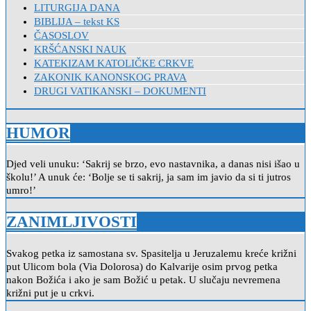
LITURGIJA DANA
BIBLIJA – tekst KS
ČASOSLOV
KRŠĆANSKI NAUK
KATEKIZAM KATOLIČKE CRKVE
ZAKONIK KANONSKOG PRAVA
DRUGI VATIKANSKI – DOKUMENTI
HUMOR
Djed veli unuku: ‘Sakrij se brzo, evo nastavnika, a danas nisi išao u
školu!’ A unuk će: ‘Bolje se ti sakrij, ja sam im javio da si ti jutros
umro!’
ZANIMLJIVOSTI
Svakog petka iz samostana sv. Spasitelja u Jeruzalemu kreće križni
put Ulicom bola (Via Dolorosa) do Kalvarije osim prvog petka
nakon Božića i ako je sam Božić u petak. U slučaju nevremena
križni put je u crkvi.