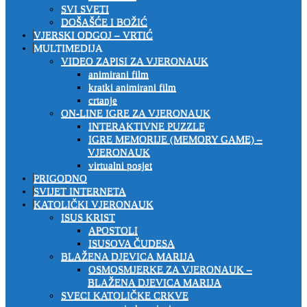
SVI SVETI
DOŠAŠĆE I BOŽIĆ
VJERSKI ODGOJ – VRTIĆ
MULTIMEDIJA
VIDEO ZAPISI ZA VJERONAUK
animirani film
kratki animirani film
crtanje
ON-LINE IGRE ZA VJERONAUK
INTERAKTIVNE PUZZLE
IGRE MEMORIJE (MEMORY GAME) –
VJERONAUK
virtualni posjet
PRIGODNO
SVIJET INTERNETA
KATOLIČKI VJERONAUK
ISUS KRIST
APOSTOLI
ISUSOVA ČUDESA
BLAŽENA DJEVICA MARIJA
OSMOSMJERKE ZA VJERONAUK –
BLAŽENA DJEVICA MARIJA
SVECI KATOLIČKE CRKVE