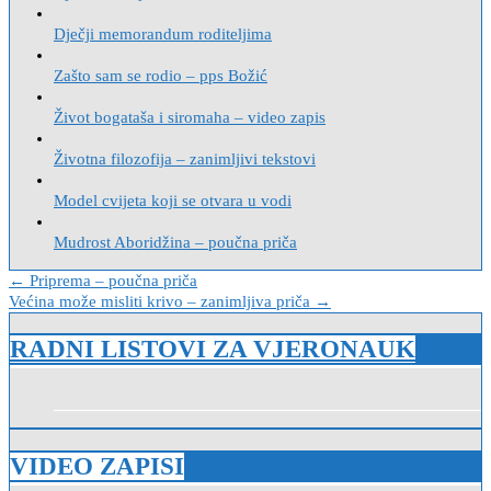
Dječji memorandum roditeljima
Zašto sam se rodio – pps Božić
Život bogataša i siromaha – video zapis
Životna filozofija – zanimljivi tekstovi
Model cvijeta koji se otvara u vodi
Mudrost Aboridžina – poučna priča
Navigacija
← Priprema – poučna priča
Većina može misliti krivo – zanimljiva priča →
objava
RADNI LISTOVI ZA VJERONAUK
VIDEO ZAPISI