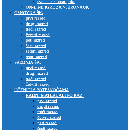
sveci – osmosmjerke
ON-LINE IGRE ZA VJERONAUK
OSNOVNA ŠK.
prvi razred
drugi razred
treći razred
četvrti razred
peti razred
šesti razred
sedmi razred
osmi razred
SREDNJA ŠK.
prvi razred
drugi razred
treći razred
četvrti razred
UČENICI S POTEŠKOĆAMA
RADNI MATERIJALI PO RAZ.
prvi razred
drugi razred
treći razred
četvrti razred
peti razred
šesti razred