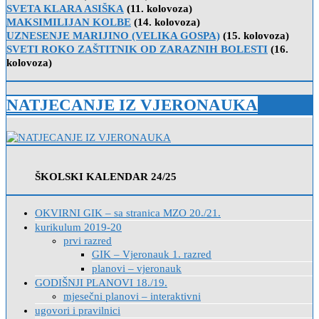
SVETA KLARA ASIŠKA
(11. kolovoza)
MAKSIMILIJAN KOLBE
(14. kolovoza)
UZNESENJE MARIJINO (VELIKA GOSPA)
(15. kolovoza)
SVETI ROKO ZAŠTITNIK OD ZARAZNIH BOLESTI
(16.
kolovoza)
NATJECANJE IZ VJERONAUKA
ŠKOLSKI KALENDAR 24/25
OKVIRNI GIK – sa stranica MZO 20./21.
kurikulum 2019-20
prvi razred
GIK – Vjeronauk 1. razred
planovi – vjeronauk
GODIŠNJI PLANOVI 18./19.
mjesečni planovi – interaktivni
ugovori i pravilnici