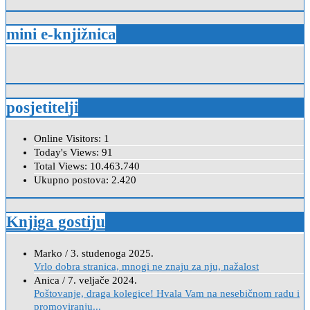
mini e-knjižnica
posjetitelji
Online Visitors:
1
Today's Views:
91
Total Views:
10.463.740
Ukupno postova:
2.420
Knjiga gostiju
Marko
/
3. studenoga 2025.
Vrlo dobra stranica, mnogi ne znaju za nju, nažalost
Anica
/
7. veljače 2024.
Poštovanje, draga kolegice! Hvala Vam na nesebičnom radu i
promoviranju...