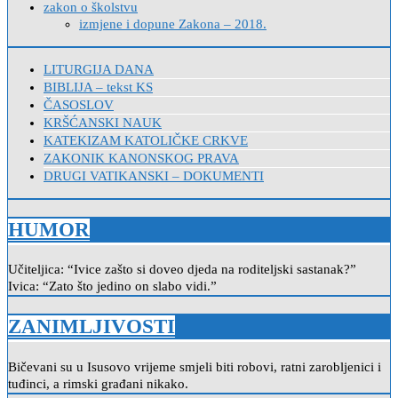
zakon o školstvu
izmjene i dopune Zakona – 2018.
LITURGIJA DANA
BIBLIJA – tekst KS
ČASOSLOV
KRŠĆANSKI NAUK
KATEKIZAM KATOLIČKE CRKVE
ZAKONIK KANONSKOG PRAVA
DRUGI VATIKANSKI – DOKUMENTI
HUMOR
Učiteljica: “Ivice zašto si doveo djeda na roditeljski sastanak?”
Ivica: “Zato što jedino on slabo vidi.”
ZANIMLJIVOSTI
Bičevani su u Isusovo vrijeme smjeli biti robovi, ratni zarobljenici i
tuđinci, a rimski građani nikako.