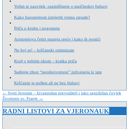
Volim te zauvijek -razmišljanje o majčinskoj ljubavi
Kako barometrom izmjeriti visinu zgrade?
Priča o kruhu i nogometu
Aristotelova četiri stupnja sreće i kako ih postići
Ne boj se! – kršćanski optimizam
Kralj s jednim okom – kratka priča
Suđenje zbog “neodgovornog” izdvajanja iz jata
Kršćanin je pošten ali ne bez ljubavi
Navigacija
← Sveti Jeronim – Izvanredan prevoditelj i jako senzibilan čovjek
Životopis sv. Franje →
objava
RADNI LISTOVI ZA VJERONAUK