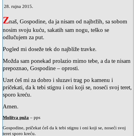
28. rujna 2015.
Z
naš, Gospodine, da ja nisam od najbržih, sa sobom
nosim svoju kuću, sakatih sam nogu, teško se
odlučujem za put.
Pogled mi doseže tek do najbliže travke.
Možda sam ponekad prolazio mimo tebe, a da te nisam
prepoznao, Gospodine – oprosti.
Uzet ćeš mi za dobro i sluzavi trag po kamenu i
pričekati, da k tebi stignu i oni koji se, noseći svoj teret,
sporo kreću.
Amen.
Molitva puža
– pps
Gospodine, pričekat ćeš da k tebi stignu i oni koji se, noseći svoj
teret sporo kreću.