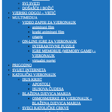
SVI SVETI
DOŠAŠĆE I BOŽIĆ
VJERSKI ODGOJ – VRTIĆ
MULTIMEDIJA
VIDEO ZAPISI ZA VJERONAUK
animirani film
kratki animirani film
crtanje
ON-LINE IGRE ZA VJERONAUK
INTERAKTIVNE PUZZLE
IGRE MEMORIJE (MEMORY GAME) –
VJERONAUK
virtualni posjet
PRIGODNO
SVIJET INTERNETA
KATOLIČKI VJERONAUK
ISUS KRIST
APOSTOLI
ISUSOVA ČUDESA
BLAŽENA DJEVICA MARIJA
OSMOSMJERKE ZA VJERONAUK –
BLAŽENA DJEVICA MARIJA
SVECI KATOLIČKE CRKVE