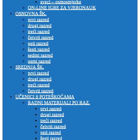
sveci – osmosmjerke
ON-LINE IGRE ZA VJERONAUK
OSNOVNA ŠK.
prvi razred
drugi razred
treći razred
četvrti razred
peti razred
šesti razred
sedmi razred
osmi razred
SREDNJA ŠK.
prvi razred
drugi razred
treći razred
četvrti razred
UČENICI S POTEŠKOĆAMA
RADNI MATERIJALI PO RAZ.
prvi razred
drugi razred
treći razred
četvrti razred
peti razred
šesti razred