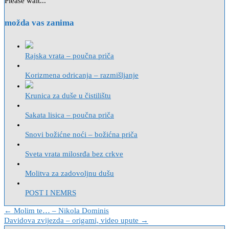
Please wait...
možda vas zanima
Rajska vrata – poučna priča
Korizmena odricanja – razmišljanje
Krunica za duše u čistilištu
Sakata lisica – poučna priča
Snovi božićne noći – božićna priča
Sveta vrata milosrđa bez crkve
Molitva za zadovoljnu dušu
POST I NEMRS
Navigacija
← Molim te… – Nikola Dominis
Davidova zvijezda – origami, video upute →
objava