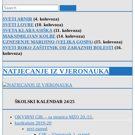
Search
for:
SVETI ARNIR
(4. kolovoza)
SVETI LOVRE
(10. kolovoza)
SVETA KLARA ASIŠKA
(11. kolovoza)
MAKSIMILIJAN KOLBE
(14. kolovoza)
UZNESENJE MARIJINO (VELIKA GOSPA)
(15. kolovoza)
SVETI ROKO ZAŠTITNIK OD ZARAZNIH BOLESTI
(16.
kolovoza)
NATJECANJE IZ VJERONAUKA
ŠKOLSKI KALENDAR 24/25
OKVIRNI GIK – sa stranica MZO 20./21.
kurikulum 2019-20
prvi razred
GIK – Vjeronauk 1. razred