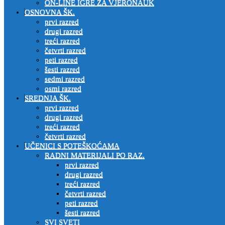
ON-LINE IGRE ZA VJERONAUK
OSNOVNA ŠK.
prvi razred
drugi razred
treći razred
četvrti razred
peti razred
šesti razred
sedmi razred
osmi razred
SREDNJA ŠK.
prvi razred
drugi razred
treći razred
četvrti razred
UČENICI S POTEŠKOĆAMA
RADNI MATERIJALI PO RAZ.
prvi razred
drugi razred
treći razred
četvrti razred
peti razred
šesti razred
SVI SVETI