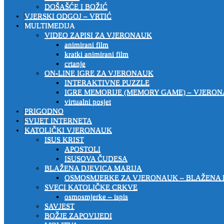
DOŠAŠĆE I BOŽIĆ
VJERSKI ODGOJ – VRTIĆ
MULTIMEDIJA
VIDEO ZAPISI ZA VJERONAUK
animirani film
kratki animirani film
crtanje
ON-LINE IGRE ZA VJERONAUK
INTERAKTIVNE PUZZLE
IGRE MEMORIJE (MEMORY GAME) – VJERO
virtualni posjet
PRIGODNO
SVIJET INTERNETA
KATOLIČKI VJERONAUK
ISUS KRIST
APOSTOLI
ISUSOVA ČUDESA
BLAŽENA DJEVICA MARIJA
OSMOSMJERKE ZA VJERONAUK – BLAŽENA 
SVECI KATOLIČKE CRKVE
osmosmjerke – ispis
SAVJEST
BOŽJE ZAPOVIJEDI