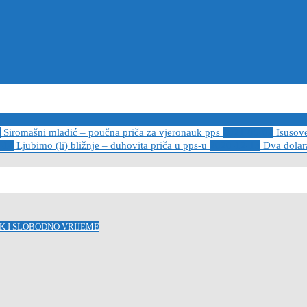
6
Siromašni mladić – poučna priča za vjeronauk pps
2021-05-02
Isusov
-14
Ljubimo (li) bližnje – duhovita priča u pps-u
2020-12-13
Dva dolara
K I SLOBODNO VRIJEME