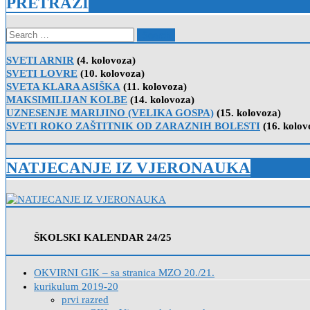
PRETRAŽI
Search
for:
SVETI ARNIR
(4. kolovoza)
SVETI LOVRE
(10. kolovoza)
SVETA KLARA ASIŠKA
(11. kolovoza)
MAKSIMILIJAN KOLBE
(14. kolovoza)
UZNESENJE MARIJINO (VELIKA GOSPA)
(15. kolovoza)
SVETI ROKO ZAŠTITNIK OD ZARAZNIH BOLESTI
(16. kolov
NATJECANJE IZ VJERONAUKA
ŠKOLSKI KALENDAR 24/25
OKVIRNI GIK – sa stranica MZO 20./21.
kurikulum 2019-20
prvi razred