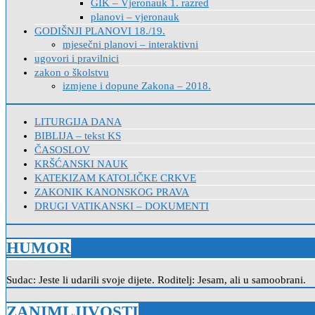
GIK – Vjeronauk 1. razred
planovi – vjeronauk
GODIŠNJI PLANOVI 18./19.
mjesečni planovi – interaktivni
ugovori i pravilnici
zakon o školstvu
izmjene i dopune Zakona – 2018.
LITURGIJA DANA
BIBLIJA – tekst KS
ČASOSLOV
KRŠĆANSKI NAUK
KATEKIZAM KATOLIČKE CRKVE
ZAKONIK KANONSKOG PRAVA
DRUGI VATIKANSKI – DOKUMENTI
HUMOR
Sudac: Jeste li udarili svoje dijete. Roditelj: Jesam, ali u samoobrani.
ZANIMLJIVOSTI