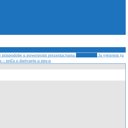
e prispodobe u powerpoint prezentacijama
2021-04-08
Ja vjerujem (u
 – priča o darivanju u pps-u