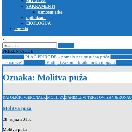
MOLITVA
SAKRAMENTI
osmosmjerke
optimizam
EKOLOGIJA
kontakt
×
Search
for:
PREZENTACIJE
2023-04-19
PLAČ PRIRODE – pomalo pesimistična priča
2022-10-2
uskrsnuće)
2020-12-14
Kadija i zakon – kratka priča u pps-u
2020-12
Oznaka:
Molitva puža
Posted
KATOLIČKI VJERONAUK
MOLITVA
ZANIMLJIVI TEKSTOVI ZA VJERONAU
in
Molitva puža
28. rujna 2015.
Molitva puža