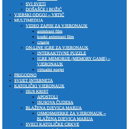
SVI SVETI
DOŠAŠĆE I BOŽIĆ
VJERSKI ODGOJ – VRTIĆ
MULTIMEDIJA
VIDEO ZAPISI ZA VJERONAUK
animirani film
kratki animirani film
crtanje
ON-LINE IGRE ZA VJERONAUK
INTERAKTIVNE PUZZLE
IGRE MEMORIJE (MEMORY GAME) –
VJERONAUK
virtualni posjet
PRIGODNO
SVIJET INTERNETA
KATOLIČKI VJERONAUK
ISUS KRIST
APOSTOLI
ISUSOVA ČUDESA
BLAŽENA DJEVICA MARIJA
OSMOSMJERKE ZA VJERONAUK –
BLAŽENA DJEVICA MARIJA
SVECI KATOLIČKE CRKVE