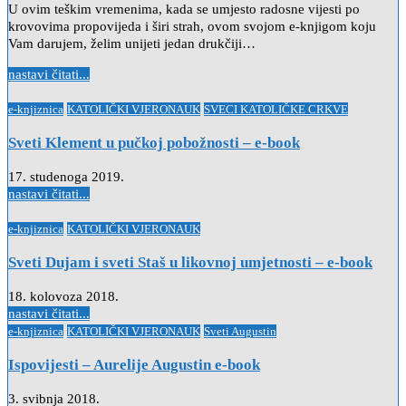
U ovim teškim vremenima, kada se umjesto radosne vijesti po
krovovima propovijeda i širi strah, ovom svojom e-knjigom koju
Vam darujem, želim unijeti jedan drukčiji…
nastavi čitati...
Posted
e-knjiznica
KATOLIČKI VJERONAUK
SVECI KATOLIČKE CRKVE
in
Sveti Klement u pučkoj pobožnosti – e-book
17. studenoga 2019.
nastavi čitati...
Posted
e-knjiznica
KATOLIČKI VJERONAUK
in
Sveti Dujam i sveti Staš u likovnoj umjetnosti – e-book
18. kolovoza 2018.
nastavi čitati...
Posted
e-knjiznica
KATOLIČKI VJERONAUK
Sveti Augustin
in
Ispovijesti – Aurelije Augustin e-book
3. svibnja 2018.