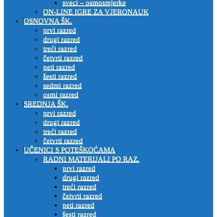
sveci – osmosmjerke
ON-LINE IGRE ZA VJERONAUK
OSNOVNA ŠK.
prvi razred
drugi razred
treći razred
četvrti razred
peti razred
šesti razred
sedmi razred
osmi razred
SREDNJA ŠK.
prvi razred
drugi razred
treći razred
četvrti razred
UČENICI S POTEŠKOĆAMA
RADNI MATERIJALI PO RAZ.
prvi razred
drugi razred
treći razred
četvrti razred
peti razred
šesti razred