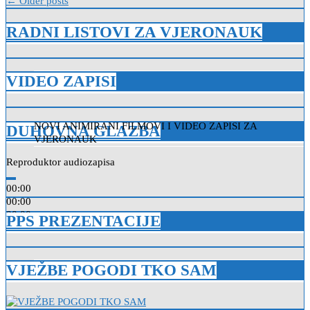
Navigacija
← Older posts
objava
RADNI LISTOVI ZA VJERONAUK
VIDEO ZAPISI
NOVI ANIMIRANI FILMOVI I VIDEO ZAPISI ZA
NOVI ANIMIRANI FILMOVI I VIDEO ZAPISI ZA
DUHOVNA GLAZBA
VJERONAUK
VJERONAUK
Reproduktor audiozapisa
00:00
00:00
00:00
PPS PREZENTACIJE
VJEŽBE POGODI TKO SAM