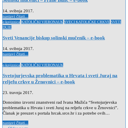
Solinski mučenici – Frane Bulić – e-book
14. svibnja 2017.
nastavi čitati...
Posted
e-knjiznica
KATOLIČKI VJERONAUK
SVECI KATOLIČKE CRKVE
SVETI
in
DUJE
Sveti Venancije biskup solinski mučenik – e-book
14. svibnja 2017.
nastavi čitati...
Posted
e-knjiznica
KATOLIČKI VJERONAUK
in
Svetojurjevska problematika u Hrvata i sveti Juraj na
reljefu crkve u Žrnovnici – e-book
23. travnja 2017.
Donosimo izvorni znanstveni rad Ivana Mužića “Svetojurjevska
problematika u Hrvata i sveti Juraj na reljefu crkve u Žrnovnici”.
Članak je preuzet s portala hrcak.srce.hr i za potrebe ovih…
nastavi čitati...