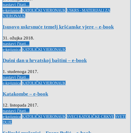
nastavi čitati...
Posted
e-knjiznica
KATOLIČKI VJERONAUK
USKRS - MATERIJALI ZA
in
VJERONAUK
Isusovo uskrsnuće temelj kršćanske vjere – e-book
31. ožujka 2018.
nastavi čitati...
Posted
e-knjiznica
KATOLIČKI VJERONAUK
in
Dušni dan u hrvatskoj baštini – e-book
1. studenoga 2017.
nastavi čitati...
Posted
e-knjiznica
KATOLIČKI VJERONAUK
in
Katakombe – e-book
12. listopada 2017.
nastavi čitati...
Posted
e-knjiznica
KATOLIČKI VJERONAUK
SVECI KATOLIČKE CRKVE
SVETI
in
DUJE