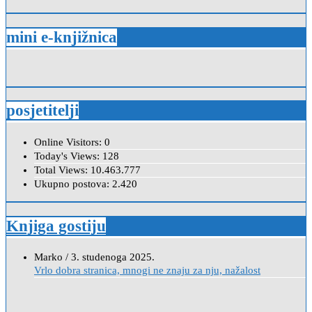
mini e-knjižnica
posjetitelji
Online Visitors:
0
Today's Views:
128
Total Views:
10.463.777
Ukupno postova:
2.420
Knjiga gostiju
Anica
/
7. veljače 2024.
Poštovanje, draga kolegice! Hvala Vam na nesebičnom radu i
promoviranju...