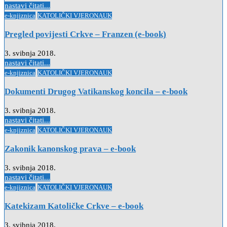
nastavi čitati...
Posted
e-knjiznica
KATOLIČKI VJERONAUK
in
Pregled povijesti Crkve – Franzen (e-book)
3. svibnja 2018.
nastavi čitati...
Posted
e-knjiznica
KATOLIČKI VJERONAUK
in
Dokumenti Drugog Vatikanskog koncila – e-book
3. svibnja 2018.
nastavi čitati...
Posted
e-knjiznica
KATOLIČKI VJERONAUK
in
Zakonik kanonskog prava – e-book
3. svibnja 2018.
nastavi čitati...
Posted
e-knjiznica
KATOLIČKI VJERONAUK
in
Katekizam Katoličke Crkve – e-book
3. svibnja 2018.