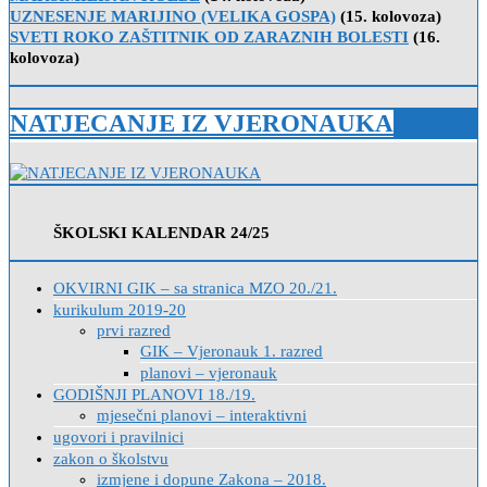
UZNESENJE MARIJINO (VELIKA GOSPA)
(15. kolovoza)
SVETI ROKO ZAŠTITNIK OD ZARAZNIH BOLESTI
(16.
kolovoza)
NATJECANJE IZ VJERONAUKA
ŠKOLSKI KALENDAR 24/25
OKVIRNI GIK – sa stranica MZO 20./21.
kurikulum 2019-20
prvi razred
GIK – Vjeronauk 1. razred
planovi – vjeronauk
GODIŠNJI PLANOVI 18./19.
mjesečni planovi – interaktivni
ugovori i pravilnici
zakon o školstvu
izmjene i dopune Zakona – 2018.