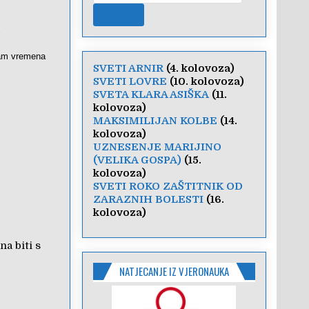
s
emam vremena
SVETI ARNIR
(4. kolovoza)
SVETI LOVRE
(10. kolovoza)
SVETA KLARA ASIŠKA
(11.
kolovoza)
MAKSIMILIJAN KOLBE
(14.
kolovoza)
UZNESENJE MARIJINO
(VELIKA GOSPA)
(15.
kolovoza)
SVETI ROKO ZAŠTITNIK OD
ZARAZNIH BOLESTI
(16.
kolovoza)
a biti s
NATJECANJE IZ VJERONAUKA