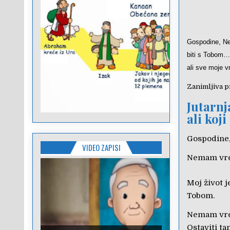
Gospodine,
N
biti s Tobom
ali sve moje v
Zanimljiva p
Jutarnj
ali koj
Gospodine
VIDEO ZAPISI
Nemam vr
Moj život j
Tobom.
Nemam vre
Ostaviti t