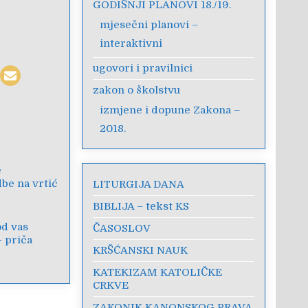
GODIŠNJI PLANOVI 18./19.
mjesečni planovi –
interaktivni
ugovori i pravilnici
zakon o školstvu
izmjene i dopune Zakona –
2018.
e
be na vrtić
LITURGIJA DANA
BIBLIJA – tekst KS
od vas
ČASOSLOV
– priča
KRŠĆANSKI NAUK
KATEKIZAM KATOLIČKE
CRKVE
ZAKONIK KANONSKOG PRAVA