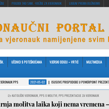
EŽBE
POGODI TKO SAM…-VJEŽBE ZA VJERONAUK
LJUBAV PREMA BLIŽNJEMU
ŠK.
UČENICI S POTEŠKOĆAMA
VJERSKI ODGOJ – VRTIĆ
MULTIMEDIJA
PS
2021-05-02
ISUSOVE PRISPODOBE U POWERPOINT PREZENTACIJAMA
POSTED
KATOLIČKI VJERONAUK
,
PPS O MOLITVI
,
PPS PREZENTACIJE ZA VJERONAUK
IN
arnja molitva laika koji nema vremena 