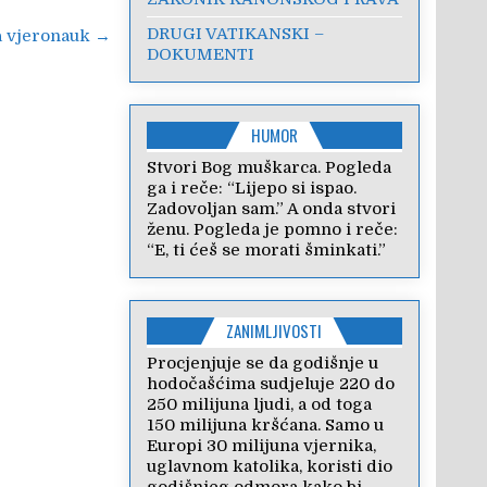
DRUGI VATIKANSKI –
za vjeronauk →
DOKUMENTI
HUMOR
Stvori Bog muškarca. Pogleda
ga i reče: “Lijepo si ispao.
Zadovoljan sam.” A onda stvori
ženu. Pogleda je pomno i reče:
“E, ti ćeš se morati šminkati.”
ZANIMLJIVOSTI
Procjenjuje se da godišnje u
hodočašćima sudjeluje 220 do
250 milijuna ljudi, a od toga
150 milijuna kršćana. Samo u
Europi 30 milijuna vjernika,
uglavnom katolika, koristi dio