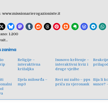
a:
www.missionarierogazioniste.it
ano:
1.200
it...
s zanima
vio
Religije –
Isusovo krštenje –
Reakcij
rip
interaktivna
interaktivni kviz i
prilagod
križaljka
druge vježbe
ti
Djela milosrđa –
Reci mi zašto – pps
Sija li k
onalni
mp3
priča za vjeronauk
sunce? 
bol
va