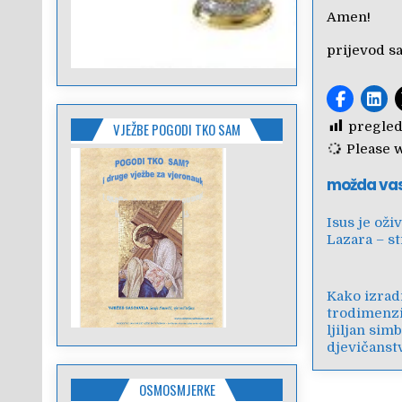
Amen!
prijevod s
pregled
VJEŽBE POGODI TKO SAM
Please wa
možda va
Isus je oži
Lazara – st
Kako izradi
trodimenzi
ljiljan sim
djevičanst
OSMOSMJERKE