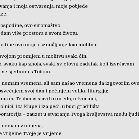
vanja i moja ostvarenja, moje pobjede
aze.
Gospodine, ovo siromaštvo
ti dam više prostora u svom životu.
odine ovo moje razmišljanje kao molitvu.
vojom promijeni u molitvu svaki čin,
, svaku kap znoja, svaki svjetovni zadatak koji izvršavam
a se sjedinim s Tobom.
 nemam vremena, ali sam našao vremena da izgovorim ove 
svećujem svoj dan i počinjem veliku liturgiju;
jima ću Te danas slaviti u uredu, u tvornici,
bolnici; iza klupe i iza peći; u buci gradilišta
laboratorija – zauzet u stvaranju Tvoga kraljevstva među ljud
, nemam vremena,
e vrijeme Tvoje je vrijeme.