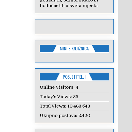
godišnjeg odmora kako bi
hodočastili u sveta mjesta.
MINI E-KNJIŽNICA
POSJETITELJI
Online Visitors:
4
Today's Views:
85
Total Views:
10.463.543
Ukupno postova:
2.420