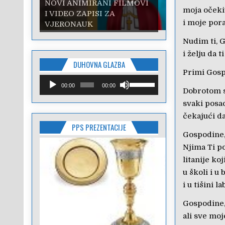
NOVI ANIMIRANI FILMOVI
moja očeki
I VIDEO ZAPISI ZA
i moje por
VJERONAUK
Nudim ti, 
i želju da 
DUHOVNA GLAZBA
Primi Gosp
Reproduktor
Upotrijebite
00:00
00:00
audiozapisa
tipke
Dobrotom s
sa
svaki posao
strelicama
čekajući d
Gore/Dolje
PPS PREZENTACIJE
kako
Gospodine,
biste
pojačali
Njima Ti po
ili
litanije ko
smanjili
u školi i u 
zvuk.
i u tišini 
Gospodine
ali sve moj