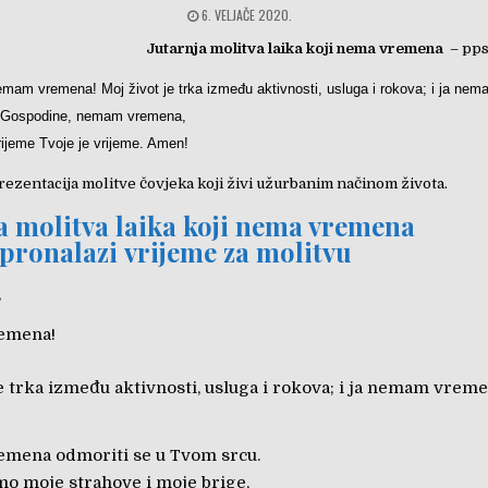
6. VELJAČE 2020.
Jutarnja molitva laika koji nema vremena
– pp
emam vremena!
Moj život je trka između aktivnosti, usluga i rokova; i ja n
…Gospodine, nemam vremena,
rijeme Tvoje je vrijeme. Amen!
rezentacija molitve čovjeka koji živi užurbanim načinom života.
a molitva laika koji nema vremena
i pronalazi vrijeme za molitvu
,
emena!
e trka između aktivnosti, usluga i rokova; i ja nemam vremen
mena odmoriti se u Tvom srcu.
amo moje strahove i moje brige,