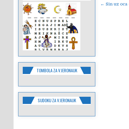
Navigac
← Sin uz oca
objava
TOMBOLA ZA VJERONAUK
SUDOKU ZA VJERONAUK