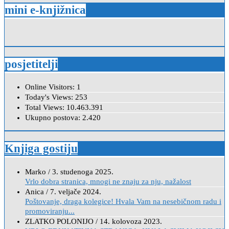
mini e-knjižnica
posjetitelji
Online Visitors:
1
Today's Views:
253
Total Views:
10.463.391
Ukupno postova:
2.420
Knjiga gostiju
Marko
/
3. studenoga 2025.
Vrlo dobra stranica, mnogi ne znaju za nju, nažalost
Anica
/
7. veljače 2024.
Poštovanje, draga kolegice! Hvala Vam na nesebičnom radu i
promoviranju...
ZLATKO POLONIJO
/
14. kolovoza 2023.