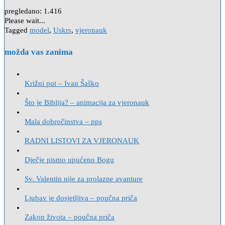
pregledano:
1.416
Please wait...
Tagged
model
,
Uskrs
,
vjeronauk
možda vas zanima
Križni put – Ivan Šaško
Što je Biblija? – animacija za vjeronauk
Mala dobročinstva – pps
RADNI LISTOVI ZA VJERONAUK
Dječje pismo upućeno Bogu
Sv. Valentin nije za prolazne avanture
Ljubav je dosjetljiva – poučna priča
Zakon života – poučna priča