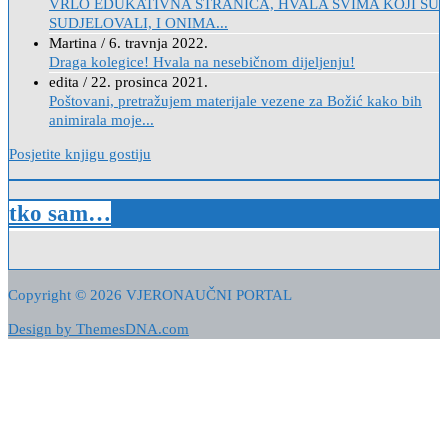
VRLO EDUKATIVNA STRANICA, HVALA SVIMA KOJI SU
SUDJELOVALI, I ONIMA...
Martina
/
6. travnja 2022.
Draga kolegice! Hvala na nesebičnom dijeljenju!
edita
/
22. prosinca 2021.
Poštovani, pretražujem materijale vezene za Božić kako bih
animirala moje...
Posjetite knjigu gostiju
tko sam…
Copyright © 2026 VJERONAUČNI PORTAL
Design by ThemesDNA.com