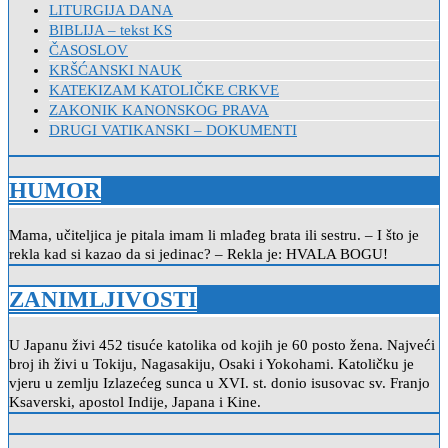
LITURGIJA DANA
BIBLIJA – tekst KS
ČASOSLOV
KRŠĆANSKI NAUK
KATEKIZAM KATOLIČKE CRKVE
ZAKONIK KANONSKOG PRAVA
DRUGI VATIKANSKI – DOKUMENTI
HUMOR
Mama, učiteljica je pitala imam li mlađeg brata ili sestru. – I što je
rekla kad si kazao da si jedinac? – Rekla je: HVALA BOGU!
ZANIMLJIVOSTI
U Japanu živi 452 tisuće katolika od kojih je 60 posto žena. Najveći
broj ih živi u Tokiju, Nagasakiju, Osaki i Yokohami. Katoličku je
vjeru u zemlju Izlazećeg sunca u XVI. st. donio isusovac sv. Franjo
Ksaverski, apostol Indije, Japana i Kine.