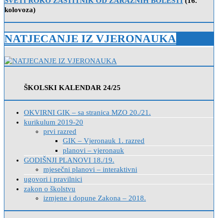
SVETI ROKO ZAŠTITNIK OD ZARAZNIH BOLESTI
(16.
kolovoza)
NATJECANJE IZ VJERONAUKA
ŠKOLSKI KALENDAR 24/25
OKVIRNI GIK – sa stranica MZO 20./21.
kurikulum 2019-20
prvi razred
GIK – Vjeronauk 1. razred
planovi – vjeronauk
GODIŠNJI PLANOVI 18./19.
mjesečni planovi – interaktivni
ugovori i pravilnici
zakon o školstvu
izmjene i dopune Zakona – 2018.