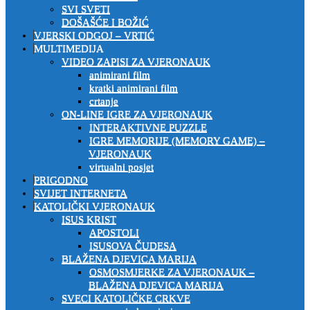
SVI SVETI
DOŠAŠĆE I BOŽIĆ
VJERSKI ODGOJ – VRTIĆ
MULTIMEDIJA
VIDEO ZAPISI ZA VJERONAUK
animirani film
kratki animirani film
crtanje
ON-LINE IGRE ZA VJERONAUK
INTERAKTIVNE PUZZLE
IGRE MEMORIJE (MEMORY GAME) –
VJERONAUK
virtualni posjet
PRIGODNO
SVIJET INTERNETA
KATOLIČKI VJERONAUK
ISUS KRIST
APOSTOLI
ISUSOVA ČUDESA
BLAŽENA DJEVICA MARIJA
OSMOSMJERKE ZA VJERONAUK –
BLAŽENA DJEVICA MARIJA
SVECI KATOLIČKE CRKVE