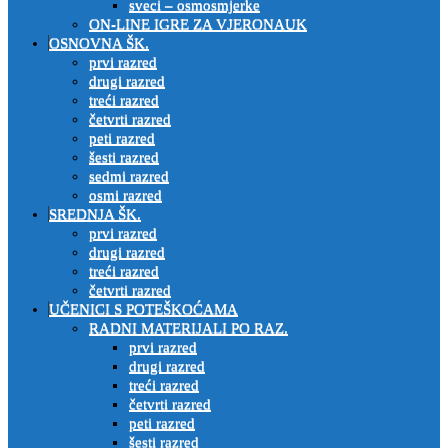
sveci – osmosmjerke
ON-LINE IGRE ZA VJERONAUK
OSNOVNA ŠK.
prvi razred
drugi razred
treći razred
četvrti razred
peti razred
šesti razred
sedmi razred
osmi razred
SREDNJA ŠK.
prvi razred
drugi razred
treći razred
četvrti razred
UČENICI S POTEŠKOĆAMA
RADNI MATERIJALI PO RAZ.
prvi razred
drugi razred
treći razred
četvrti razred
peti razred
šesti razred