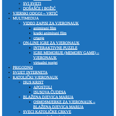
SVI SVETI
DOŠAŠĆE I BOŽIĆ
VJERSKI ODGOJ – VRTIĆ
MULTIMEDIJA
VIDEO ZAPISI ZA VJERONAUK
animirani film
kratki animirani film
crtanje
ON-LINE IGRE ZA VJERONAUK
INTERAKTIVNE PUZZLE
IGRE MEMORIJE (MEMORY GAME) –
VJERONAUK
virtualni posjet
PRIGODNO
SVIJET INTERNETA
KATOLIČKI VJERONAUK
ISUS KRIST
APOSTOLI
ISUSOVA ČUDESA
BLAŽENA DJEVICA MARIJA
OSMOSMJERKE ZA VJERONAUK –
BLAŽENA DJEVICA MARIJA
SVECI KATOLIČKE CRKVE