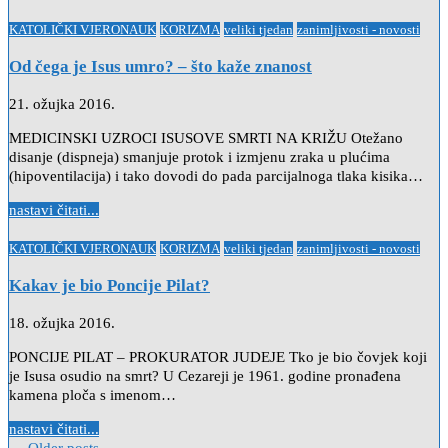
Posted
KATOLIČKI VJERONAUK
KORIZMA
veliki tjedan
zanimljivosti - novosti
in
Od čega je Isus umro? – što kaže znanost
21. ožujka 2016.
MEDICINSKI UZROCI ISUSOVE SMRTI NA KRIŽU Otežano
disanje (dispneja) smanjuje protok i izmjenu zraka u plućima
(hipoventilacija) i tako dovodi do pada parcijalnoga tlaka kisika…
nastavi čitati...
Posted
KATOLIČKI VJERONAUK
KORIZMA
veliki tjedan
zanimljivosti - novosti
in
Kakav je bio Poncije Pilat?
18. ožujka 2016.
PONCIJE PILAT – PROKURATOR JUDEJE Tko je bio čovjek koji
je Isusa osudio na smrt? U Cezareji je 1961. godine pronađena
kamena ploča s imenom…
nastavi čitati...