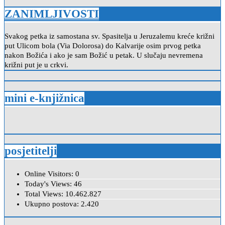
ZANIMLJIVOSTI
Svakog petka iz samostana sv. Spasitelja u Jeruzalemu kreće križni
put Ulicom bola (Via Dolorosa) do Kalvarije osim prvog petka
nakon Božića i ako je sam Božić u petak. U slučaju nevremena
križni put je u crkvi.
mini e-knjižnica
posjetitelji
Online Visitors:
0
Today's Views:
46
Total Views:
10.462.827
Ukupno postova:
2.420