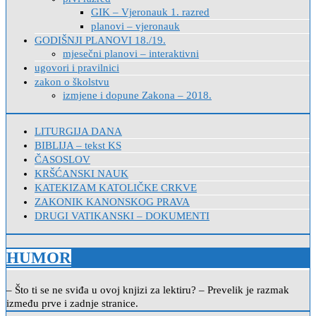
GIK – Vjeronauk 1. razred
planovi – vjeronauk
GODIŠNJI PLANOVI 18./19.
mjesečni planovi – interaktivni
ugovori i pravilnici
zakon o školstvu
izmjene i dopune Zakona – 2018.
LITURGIJA DANA
BIBLIJA – tekst KS
ČASOSLOV
KRŠĆANSKI NAUK
KATEKIZAM KATOLIČKE CRKVE
ZAKONIK KANONSKOG PRAVA
DRUGI VATIKANSKI – DOKUMENTI
HUMOR
– Što ti se ne sviđa u ovoj knjizi za lektiru? – Prevelik je razmak
između prve i zadnje stranice.