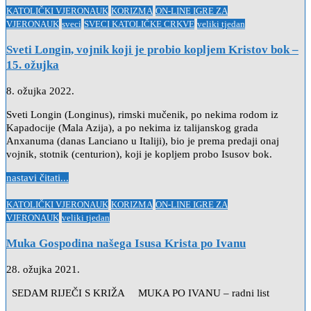
Posted
KATOLIČKI VJERONAUK
KORIZMA
ON-LINE IGRE ZA
in
VJERONAUK
sveci
SVECI KATOLIČKE CRKVE
veliki tjedan
Sveti Longin, vojnik koji je probio kopljem Kristov bok –
15. ožujka
8. ožujka 2022.
Sveti Longin (Longinus), rimski mučenik, po nekima rodom iz
Kapadocije (Mala Azija), a po nekima iz talijanskog grada
Anxanuma (danas Lanciano u Italiji), bio je prema predaji onaj
vojnik, stotnik (centurion), koji je kopljem probo Isusov bok.
nastavi čitati...
Posted
KATOLIČKI VJERONAUK
KORIZMA
ON-LINE IGRE ZA
in
VJERONAUK
veliki tjedan
Muka Gospodina našega Isusa Krista po Ivanu
28. ožujka 2021.
SEDAM RIJEČI S KRIŽA MUKA PO IVANU – radni list