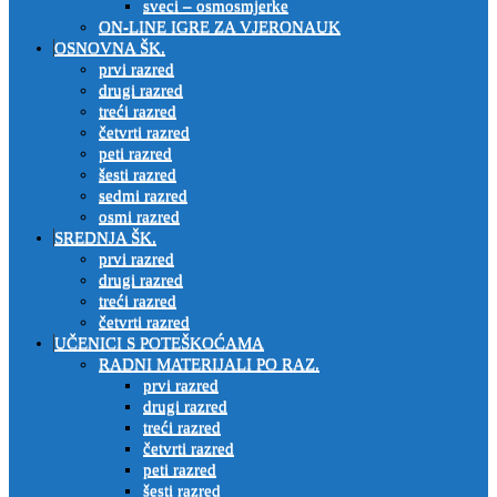
sveci – osmosmjerke
ON-LINE IGRE ZA VJERONAUK
OSNOVNA ŠK.
prvi razred
drugi razred
treći razred
četvrti razred
peti razred
šesti razred
sedmi razred
osmi razred
SREDNJA ŠK.
prvi razred
drugi razred
treći razred
četvrti razred
UČENICI S POTEŠKOĆAMA
RADNI MATERIJALI PO RAZ.
prvi razred
drugi razred
treći razred
četvrti razred
peti razred
šesti razred