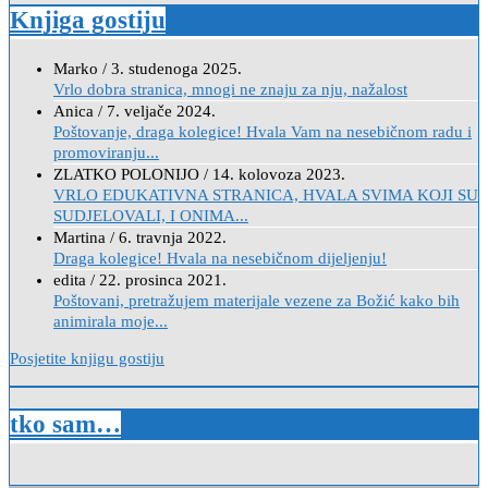
Knjiga gostiju
Marko
/
3. studenoga 2025.
Vrlo dobra stranica, mnogi ne znaju za nju, nažalost
Anica
/
7. veljače 2024.
Poštovanje, draga kolegice! Hvala Vam na nesebičnom radu i
promoviranju...
ZLATKO POLONIJO
/
14. kolovoza 2023.
VRLO EDUKATIVNA STRANICA, HVALA SVIMA KOJI SU
SUDJELOVALI, I ONIMA...
Martina
/
6. travnja 2022.
Draga kolegice! Hvala na nesebičnom dijeljenju!
edita
/
22. prosinca 2021.
Poštovani, pretražujem materijale vezene za Božić kako bih
animirala moje...
Posjetite knjigu gostiju
tko sam…