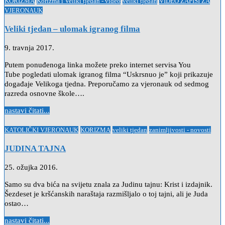
Posted
KORIZMA
Korizma i Veliki tjedan - video
veliki tjedan
VIDEO ZAPISI ZA
in
VJERONAUK
Veliki tjedan – ulomak igranog filma
9. travnja 2017.
Putem ponuđenoga linka možete preko internet servisa You
Tube pogledati ulomak igranog filma “Uskrsnuo je” koji prikazuje
događaje Velikoga tjedna. Preporučamo za vjeronauk od sedmog
razreda osnovne škole….
nastavi čitati...
Posted
KATOLIČKI VJERONAUK
KORIZMA
veliki tjedan
zanimljivosti - novosti
in
JUDINA TAJNA
25. ožujka 2016.
Samo su dva bića na svijetu znala za Judinu tajnu: Krist i izdajnik.
Šezdeset je kršćanskih naraštaja razmišljalo o toj tajni, ali je Juda
ostao…
nastavi čitati...