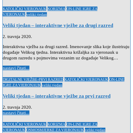
Posted
KATOLIČKI VJERONAUK
KORIZMA
ON-LINE IGRE ZA
in
VJERONAUK
veliki tjedan
Veliki tjedan – interaktivne vježbe za drugi razred
2. travnja 2020.
Interaktivna vježba za drugi razred. Imenovanje slika koje ilustriraju
događaje Velikog tjedna. Interaktivna križaljka za vjeronauk u
drugom razredu s pojmovima vezanim uz događaje Velikog…
nastavi čitati...
Posted
DIGITALNE VJEŽBE-PRVI RAZRED
KATOLIČKI VJERONAUK
ON-LINE
in
IGRE ZA VJERONAUK
veliki tjedan
Veliki tjedan – interaktivne vježbe za prvi razred
2. travnja 2020.
nastavi čitati...
Posted
KATOLIČKI VJERONAUK
KORIZMA
ON-LINE IGRE ZA
in
VJERONAUK
OSMOSMJERKE ZA VJERONAUK
veliki tjedan