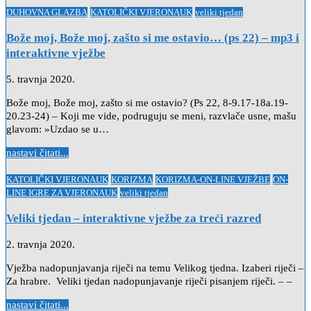
Posted
DUHOVNA GLAZBA
KATOLIČKI VJERONAUK
veliki tjedan
in
Bože moj, Bože moj, zašto si me ostavio… (ps 22) – mp3 i
interaktivne vježbe
5. travnja 2020.
Bože moj, Bože moj, zašto si me ostavio? (Ps 22, 8-9.17-18a.19-
20.23-24) – Koji me vide, podruguju se meni, razvlače usne, mašu
glavom: »Uzdao se u…
nastavi čitati...
Posted
KATOLIČKI VJERONAUK
KORIZMA
KORIZMA-ON-LINE VJEŽBE
ON-
in
LINE IGRE ZA VJERONAUK
veliki tjedan
Veliki tjedan – interaktivne vježbe za treći razred
2. travnja 2020.
Vježba nadopunjavanja riječi na temu Velikog tjedna. Izaberi riječi –
Za hrabre. Veliki tjedan nadopunjavanje riječi pisanjem riječi. – –
nastavi čitati...