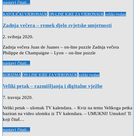
nastavi čitati...
Posted
KATOLIČKI VJERONAUK
ON-LINE IGRE ZA VJERONAUK
veliki tjedan
in
Zadnja večera – remek djelo svjetske umjetnosti
2. svibnja 2020.
Zadnja večera Juan de Juanes – on-line puzzle Zadnja večera
Philippe de Champaigne – Lyon – on-line puzzle
nastavi čitati...
Posted
KORIZMA
ON-LINE IGRE ZA VJERONAUK
veliki tjedan
in
Veliki petak – razmišljanja i digitalne vježbe
7. travnja 2020.
Veliki petak – ulomak TV kalendara. – Kviz na temu Velikoga petka
baziran na video ulomku iz TV kalendara. – UMUKNI! Umukni! Ti
koji čitaš…
nastavi čitati...