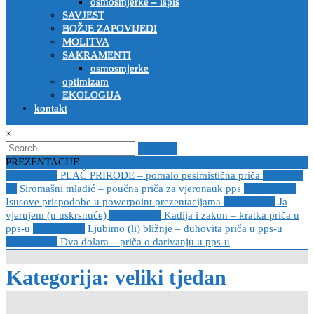
osmosmjerke – ispis
SAVJEST
BOŽJE ZAPOVIJEDI
MOLITVA
SAKRAMENTI
osmosmjerke
optimizam
EKOLOGIJA
kontakt
×
Search
for:
PREZENTACIJE
2023-04-19
PLAČ PRIRODE – pomalo pesimistična priča
2022-10-
26
Siromašni mladić – poučna priča za vjeronauk pps
2021-05-02
Isusove prispodobe u powerpoint prezentacijama
2021-04-08
Ja
vjerujem (u uskrsnuće)
2020-12-14
Kadija i zakon – kratka priča u
pps-u
2020-12-14
Ljubimo (li) bližnje – duhovita priča u pps-u
2020-12-13
Dva dolara – priča o darivanju u pps-u
Kategorija:
veliki tjedan