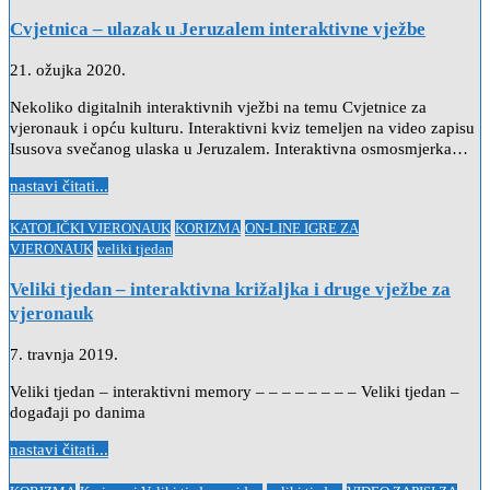
Cvjetnica – ulazak u Jeruzalem interaktivne vježbe
21. ožujka 2020.
Nekoliko digitalnih interaktivnih vježbi na temu Cvjetnice za
vjeronauk i opću kulturu. Interaktivni kviz temeljen na video zapisu
Isusova svečanog ulaska u Jeruzalem. Interaktivna osmosmjerka…
nastavi čitati...
Posted
KATOLIČKI VJERONAUK
KORIZMA
ON-LINE IGRE ZA
in
VJERONAUK
veliki tjedan
Veliki tjedan – interaktivna križaljka i druge vježbe za
vjeronauk
7. travnja 2019.
Veliki tjedan – interaktivni memory – – – – – – – – Veliki tjedan –
događaji po danima
nastavi čitati...