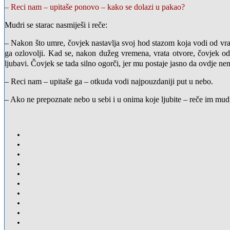
– Reci nam – upitaše ponovo – kako se dolazi u pakao?
Mudri se starac nasmiješi i reče:
– Nakon što umre, čovjek nastavlja svoj hod stazom koja vodi od vrat
ga ozlovolji. Kad se, nakon dužeg vremena, vrata otvore, čovjek od
ljubavi. Čovjek se tada silno ogorči, jer mu postaje jasno da ovdje nem
– Reci nam – upitaše ga – otkuda vodi najpouzdaniji put u nebo.
– Ako ne prepoznate nebo u sebi i u onima koje ljubite – reče im mudri