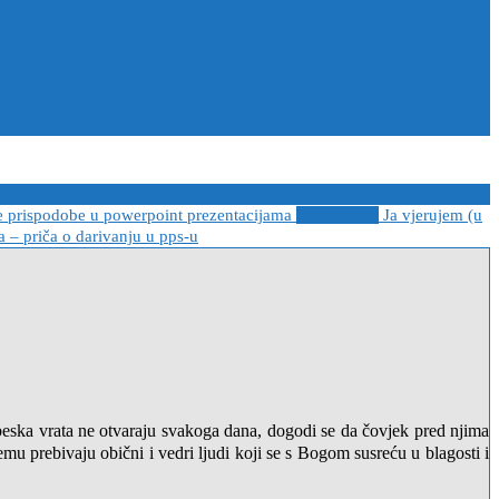
e prispodobe u powerpoint prezentacijama
2021-04-08
Ja vjerujem (u
 – priča o darivanju u pps-u
beska vrata ne otvaraju svakoga dana, dogodi se da čovjek pred njima
 prebivaju obični i vedri ljudi koji se s Bogom susreću u blagosti i