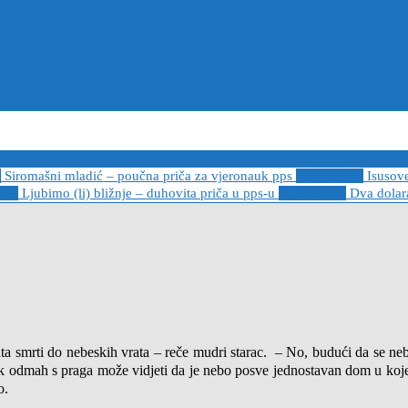
6
Siromašni mladić – poučna priča za vjeronauk pps
2021-05-02
Isusov
-14
Ljubimo (li) bližnje – duhovita priča u pps-u
2020-12-13
Dva dolara
ta smrti do nebeskih vrata – reče mudri starac. – No, budući da se ne
 odmah s praga može vidjeti da je nebo posve jednostavan dom u kojemu
o.