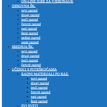
ON-LINE IGRE ZA VJERONAUK
OSNOVNA ŠK.
prvi razred
drugi razred
treći razred
četvrti razred
peti razred
šesti razred
sedmi razred
osmi razred
SREDNJA ŠK.
prvi razred
drugi razred
treći razred
četvrti razred
UČENICI S POTEŠKOĆAMA
RADNI MATERIJALI PO RAZ.
prvi razred
drugi razred
treći razred
četvrti razred
peti razred
šesti razred
SVI SVETI