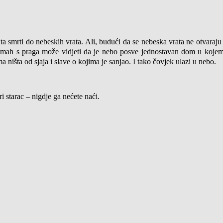
a smrti do nebeskih vrata. Ali, budući da se nebeska vrata ne otvaraj
mah s praga može vidjeti da je nebo posve jednostavan dom u kojemu 
a ništa od sjaja i slave o kojima je sanjao. I tako čovjek ulazi u nebo.
 starac – nigdje ga nećete naći.