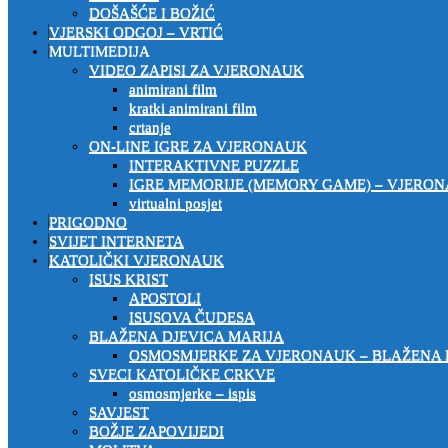
DOŠAŠĆE I BOŽIĆ
VJERSKI ODGOJ – VRTIĆ
MULTIMEDIJA
VIDEO ZAPISI ZA VJERONAUK
animirani film
kratki animirani film
crtanje
ON-LINE IGRE ZA VJERONAUK
INTERAKTIVNE PUZZLE
IGRE MEMORIJE (MEMORY GAME) – VJERO
virtualni posjet
PRIGODNO
SVIJET INTERNETA
KATOLIČKI VJERONAUK
ISUS KRIST
APOSTOLI
ISUSOVA ČUDESA
BLAŽENA DJEVICA MARIJA
OSMOSMJERKE ZA VJERONAUK – BLAŽENA 
SVECI KATOLIČKE CRKVE
osmosmjerke – ispis
SAVJEST
BOŽJE ZAPOVIJEDI