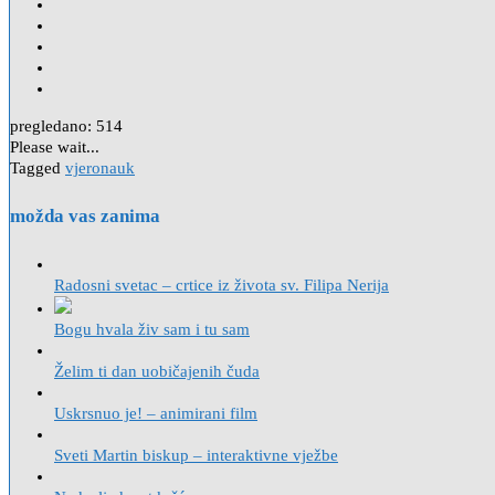
pregledano:
514
Please wait...
Tagged
vjeronauk
možda vas zanima
Radosni svetac – crtice iz života sv. Filipa Nerija
Bogu hvala živ sam i tu sam
Želim ti dan uobičajenih čuda
Uskrsnuo je! – animirani film
Sveti Martin biskup – interaktivne vježbe