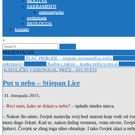
MOLITVA
SAKRAMENTI
osmosmjerke
optimizam
EKOLOGIJA
kontakt
×
Search
for:
PREZENTACIJE
2023-04-19
PLAČ PRIRODE – pomalo pesimistična priča
2022-10-2
uskrsnuće)
2020-12-14
Kadija i zakon – kratka priča u pps-u
2020-12
Posted
KATOLIČKI VJERONAUK
,
PRIČE - SVI SVETI
in
Put u nebo – Stjepan Lice
31. listopada 2015.
– Reci nam, kako se dolazi u nebo?
– upitaše mudra starca.
– Nakon što umre, čovjek nastavlja svoj hod stazom koja vodi od vra
mora dugo čekati. Kad se, nakon dužeg vremena, vrata otvore, čovjek
ljubavi. Čovjek se zbog toga silno obraduje. I tako čovjek ulazi u neb