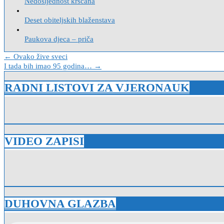
Nedosljednost kršćana
Deset obiteljskih blaženstava
Paukova djeca – priča
Navigacija
← Ovako žive sveci
I tada bih imao 95 godina… →
objava
RADNI LISTOVI ZA VJERONAUK
VIDEO ZAPISI
DUHOVNA GLAZBA