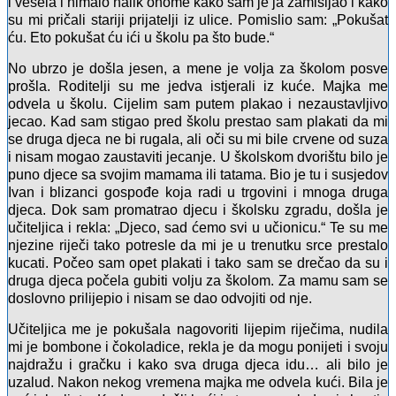
i vesela i nimalo nalik onome kako sam je ja zamišljao i kako
su mi pričali stariji prijatelji iz ulice. Pomislio sam: „Pokušat
ću. Eto pokušat ću ići u školu pa što bude.“
No ubrzo je došla jesen, a mene je volja za školom posve
prošla. Roditelji su me jedva istjerali iz kuće. Majka me
odvela u školu. Cijelim sam putem plakao i nezaustavljivo
jecao. Kad sam stigao pred školu prestao sam plakati da mi
se druga djeca ne bi rugala, ali oči su mi bile crvene od suza
i nisam mogao zaustaviti jecanje. U školskom dvorištu bilo je
puno djece sa svojim mamama ili tatama. Bio je tu i susjedov
Ivan i blizanci gospođe koja radi u trgovini i mnoga druga
djeca. Dok sam promatrao djecu i školsku zgradu, došla je
učiteljica i rekla: „Djeco, sad ćemo svi u učionicu.“ Te su me
njezine riječi tako potresle da mi je u trenutku srce prestalo
kucati. Počeo sam opet plakati i tako sam se drečao da su i
druga djeca počela gubiti volju za školom. Za mamu sam se
doslovno prilijepio i nisam se dao odvojiti od nje.
Učiteljica me je pokušala nagovoriti lijepim riječima, nudila
mi je bombone i čokoladice, rekla je da mogu ponijeti i svoju
najdražu i gračku i kako sva druga djeca idu… ali bilo je
uzalud. Nakon nekog vremena majka me odvela kući. Bila je