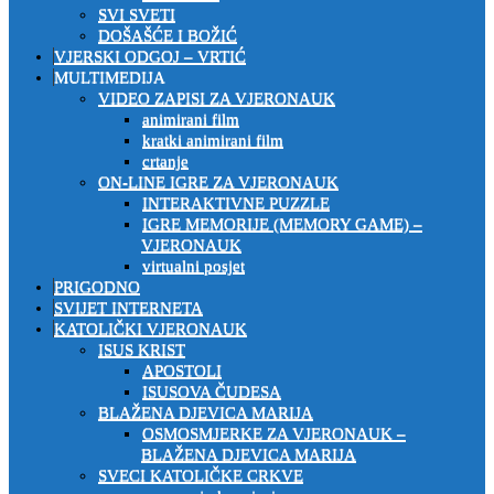
SVI SVETI
DOŠAŠĆE I BOŽIĆ
VJERSKI ODGOJ – VRTIĆ
MULTIMEDIJA
VIDEO ZAPISI ZA VJERONAUK
animirani film
kratki animirani film
crtanje
ON-LINE IGRE ZA VJERONAUK
INTERAKTIVNE PUZZLE
IGRE MEMORIJE (MEMORY GAME) –
VJERONAUK
virtualni posjet
PRIGODNO
SVIJET INTERNETA
KATOLIČKI VJERONAUK
ISUS KRIST
APOSTOLI
ISUSOVA ČUDESA
BLAŽENA DJEVICA MARIJA
OSMOSMJERKE ZA VJERONAUK –
BLAŽENA DJEVICA MARIJA
SVECI KATOLIČKE CRKVE