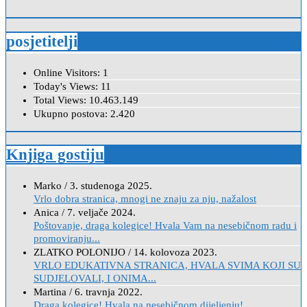
posjetitelji
Online Visitors:
1
Today's Views:
11
Total Views:
10.463.149
Ukupno postova:
2.420
Knjiga gostiju
Marko
/
3. studenoga 2025.
Vrlo dobra stranica, mnogi ne znaju za nju, nažalost
Anica
/
7. veljače 2024.
Poštovanje, draga kolegice! Hvala Vam na nesebičnom radu i
promoviranju...
ZLATKO POLONIJO
/
14. kolovoza 2023.
VRLO EDUKATIVNA STRANICA, HVALA SVIMA KOJI SU
SUDJELOVALI, I ONIMA...
Martina
/
6. travnja 2022.
Draga kolegice! Hvala na nesebičnom dijeljenju!