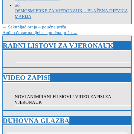
OSMOSMJERKE ZA VJERONAUK – BLAŽENA DJEVICA
MARIJA
Navigacija
← Sakupljač prnja – poučna priča
Anđeo čuvar na djelu – poučna priča →
objava
RADNI LISTOVI ZA VJERONAUK
VIDEO ZAPISI
NOVI ANIMIRANI FILMOVI I VIDEO ZAPISI ZA
VJERONAUK
DUHOVNA GLAZBA