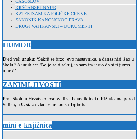
ČASOSLOV
KRŠĆANSKI NAUK
KATEKIZAM KATOLIČKE CRKVE
ZAKONIK KANONSKOG PRAVA
DRUGI VATIKANSKI – DOKUMENTI
HUMOR
Djed veli unuku: ‘Sakrij se brzo, evo nastavnika, a danas nisi išao u
školu!’ A unuk će: ‘Bolje se ti sakrij, ja sam im javio da si ti jutros
umro!’
ZANIMLJIVOSTI
Prvu školu u Hrvatskoj osnovali su benediktinci u Rižinicama pored
Solina, u 9. st. za vladavine kneza Trpimira.
mini e-knjižnica