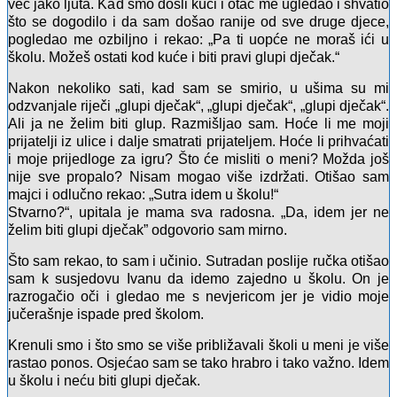
već jako ljuta. Kad smo došli kući i otac me ugledao i shvatio
što se dogodilo i da sam došao ranije od sve druge djece,
pogledao me ozbiljno i rekao: „Pa ti uopće ne moraš ići u
školu. Možeš ostati kod kuće i biti pravi glupi dječak.“
Nakon nekoliko sati, kad sam se smirio, u ušima su mi
odzvanjale riječi „glupi dječak“, „glupi dječak“, „glupi dječak“.
Ali ja ne želim biti glup. Razmišljao sam. Hoće li me moji
prijatelji iz ulice i dalje smatrati prijateljem. Hoće li prihvaćati
i moje prijedloge za igru? Što će misliti o meni? Možda još
nije sve propalo? Nisam mogao više izdržati. Otišao sam
majci i odlučno rekao: „Sutra idem u školu!“
Stvarno?“, upitala je mama sva radosna. „Da, idem jer ne
želim biti glupi dječak” odgovorio sam mirno.
Što sam rekao, to sam i učinio. Sutradan poslije ručka otišao
sam k susjedovu Ivanu da idemo zajedno u školu. On je
razrogačio oči i gledao me s nevjericom jer je vidio moje
jučerašnje ispade pred školom.
Krenuli smo i što smo se više približavali školi u meni je više
rastao ponos. Osjećao sam se tako hrabro i tako važno. Idem
u školu i neću biti glupi dječak.