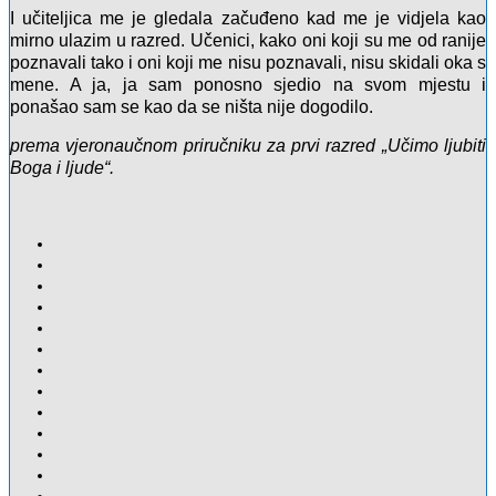
I učiteljica me je gledala začuđeno kad me je vidjela kao
mirno ulazim u razred. Učenici, kako oni koji su me od ranije
poznavali tako i oni koji me nisu poznavali, nisu skidali oka s
mene. A ja, ja sam ponosno sjedio na svom mjestu i
ponašao sam se kao da se ništa nije dogodilo.
prema vjeronaučnom priručniku za prvi razred „Učimo ljubiti
Boga i ljude“.