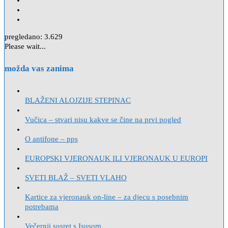
pregledano:
3.629
Please wait...
možda vas zanima
BLAŽENI ALOJZIJE STEPINAC
Vučica – stvari nisu kakve se čine na prvi pogled
O antifone – pps
EUROPSKI VJERONAUK ILI VJERONAUK U EUROPI
SVETI BLAŽ – SVETI VLAHO
Kartice za vjeronauk on-line – za djecu s posebnim
potrebama
Večernji susret s Isusom