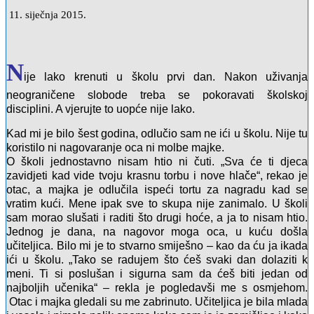
11. siječnja 2015.
N
ije lako krenuti u školu prvi dan. Nakon uživanja
neograničene slobode treba se pokoravati školskoj
disciplini. A vjerujte to uopće nije lako.
Kad mi je bilo šest godina, odlučio sam ne ići u školu. Nije tu
koristilo ni nagovaranje oca ni molbe majke.
O školi jednostavno nisam htio ni čuti. „Sva će ti djeca
zavidjeti kad vide tvoju krasnu torbu i nove hlače“, rekao je
otac, a majka je odlučila ispeći tortu za nagradu kad se
vratim kući. Mene ipak sve to skupa nije zanimalo. U školi
sam morao slušati i raditi što drugi hoće, a ja to nisam htio.
Jednog je dana, na nagovor moga oca, u kuću došla
učiteljica. Bilo mi je to stvarno smiješno – kao da ću ja ikada
ići u školu. „Tako se radujem što ćeš svaki dan dolaziti k
meni. Ti si poslušan i sigurna sam da ćeš biti jedan od
najboljih učenika“ – rekla je pogledavši me s osmjehom.
Otac i majka gledali su me zabrinuto. Učiteljica je bila mlada