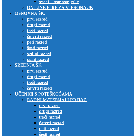
sveci – osmosmjerke
ON-LINE IGRE ZA VJERONAUK
OSNOVNA ŠK.
prvi razred
drugi razred
treći razred
četvrti razred
peti razred
šesti razred
sedmi razred
osmi razred
SREDNJA ŠK.
prvi razred
drugi razred
treći razred
četvrti razred
UČENICI S POTEŠKOĆAMA
RADNI MATERIJALI PO RAZ.
prvi razred
drugi razred
treći razred
četvrti razred
peti razred
šesti razred