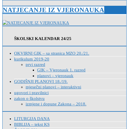
NATJECANJE IZ VJERONAUKA
ŠKOLSKI KALENDAR 24/25
OKVIRNI GIK – sa stranica MZO 20./21.
kurikulum 2019-20
prvi razred
GIK – Vjeronauk 1. razred
planovi – vjeronauk
GODIŠNJI PLANOVI 18./19.
mjesečni planovi – interaktivni
ugovori i pravilnici
zakon o školstvu
izmjene i dopune Zakona – 2018.
LITURGIJA DANA
BIBLIJA – tekst KS