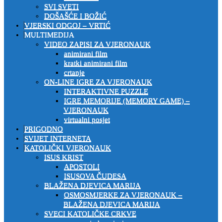
SVI SVETI
DOŠAŠĆE I BOŽIĆ
VJERSKI ODGOJ – VRTIĆ
MULTIMEDIJA
VIDEO ZAPISI ZA VJERONAUK
animirani film
kratki animirani film
crtanje
ON-LINE IGRE ZA VJERONAUK
INTERAKTIVNE PUZZLE
IGRE MEMORIJE (MEMORY GAME) –
VJERONAUK
virtualni posjet
PRIGODNO
SVIJET INTERNETA
KATOLIČKI VJERONAUK
ISUS KRIST
APOSTOLI
ISUSOVA ČUDESA
BLAŽENA DJEVICA MARIJA
OSMOSMJERKE ZA VJERONAUK –
BLAŽENA DJEVICA MARIJA
SVECI KATOLIČKE CRKVE