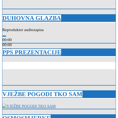
DUHOVNA GLAZBA
Reproduktor audiozapisa
00:00
00:00
00:00
PPS PREZENTACIJE
VJEŽBE POGODI TKO SAM