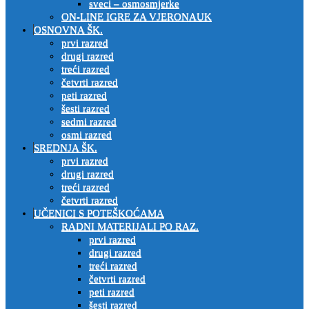
sveci – osmosmjerke
ON-LINE IGRE ZA VJERONAUK
OSNOVNA ŠK.
prvi razred
drugi razred
treći razred
četvrti razred
peti razred
šesti razred
sedmi razred
osmi razred
SREDNJA ŠK.
prvi razred
drugi razred
treći razred
četvrti razred
UČENICI S POTEŠKOĆAMA
RADNI MATERIJALI PO RAZ.
prvi razred
drugi razred
treći razred
četvrti razred
peti razred
šesti razred