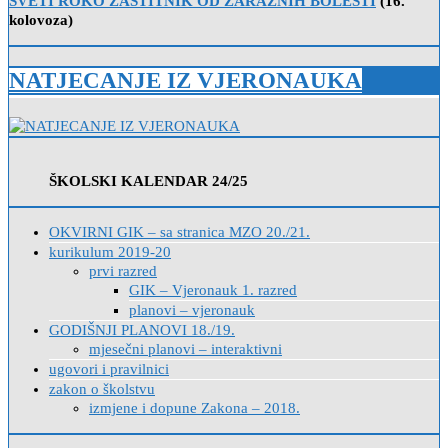
SVETI ROKO ZAŠTITNIK OD ZARAZNIH BOLESTI
(16.
kolovoza)
NATJECANJE IZ VJERONAUKA
ŠKOLSKI KALENDAR 24/25
OKVIRNI GIK – sa stranica MZO 20./21.
kurikulum 2019-20
prvi razred
GIK – Vjeronauk 1. razred
planovi – vjeronauk
GODIŠNJI PLANOVI 18./19.
mjesečni planovi – interaktivni
ugovori i pravilnici
zakon o školstvu
izmjene i dopune Zakona – 2018.