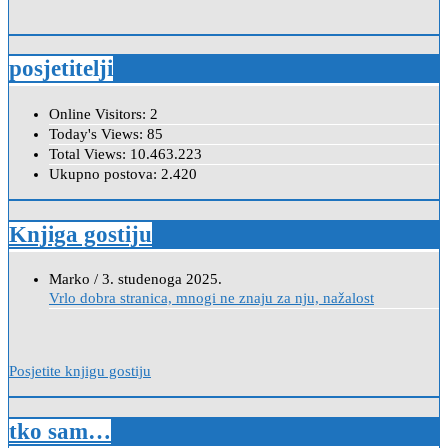
posjetitelji
Online Visitors:
2
Today's Views:
85
Total Views:
10.463.223
Ukupno postova:
2.420
Knjiga gostiju
Anica
/
7. veljače 2024.
Poštovanje, draga kolegice! Hvala Vam na nesebičnom radu i
promoviranju...
Posjetite knjigu gostiju