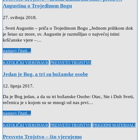
Augustina o Trojedinom Bogu
27. svibnja 2018.
. Sveti Augustin – priča o Trojedinom Bogu „Jednom prilikom dok
je šetao uz more, sv. Augustin je razmišljao o najvećoj istini
kršćanske vjere –…
nastavi čitati...
Posted
KATOLIČKI VJERONAUK
PRESVETO TROJSTVO
in
Jedan je Bog, a tri su božanske osobe
12. lipnja 2017.
Da je Bog jedan, a da su tri božanske Osobe: Otac, Sin i Duh Sveti,
rečenica je s kojom su se mnogi od nas prvi…
nastavi čitati...
Posted
KATOLIČKI VJERONAUK
PRESVETO TROJSTVO
PRIGODNI MATERIJALI
in
Presveto Trojstvo – što vjerujemo