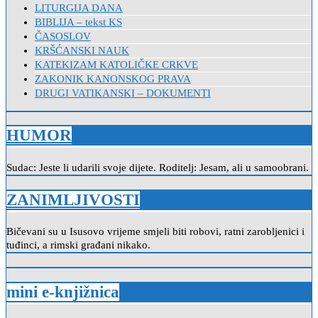
LITURGIJA DANA
BIBLIJA – tekst KS
ČASOSLOV
KRŠĆANSKI NAUK
KATEKIZAM KATOLIČKE CRKVE
ZAKONIK KANONSKOG PRAVA
DRUGI VATIKANSKI – DOKUMENTI
HUMOR
Sudac: Jeste li udarili svoje dijete. Roditelj: Jesam, ali u samoobrani.
ZANIMLJIVOSTI
Bičevani su u Isusovo vrijeme smjeli biti robovi, ratni zarobljenici i
tuđinci, a rimski građani nikako.
mini e-knjižnica