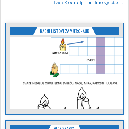
Ivan Krstitelj – on-line vježbe →
objava
RADNI LISTOVI ZA VJERONAUK
VIDEO ZAPISI