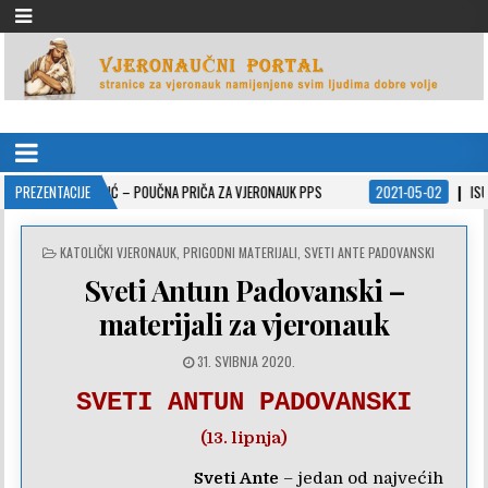
VJERONAUČNI PORTAL
stranice za vjeronauk namjenjene svim ljudima dobre volje
 MLADIĆ – POUČNA PRIČA ZA VJERONAUK PPS
PREZENTACIJE
2021-05-02
ISUSOVE PRISP
POSTED
KATOLIČKI VJERONAUK
,
PRIGODNI MATERIJALI
,
SVETI ANTE PADOVANSKI
IN
Sveti Antun Padovanski –
materijali za vjeronauk
31. SVIBNJA 2020.
SVETI ANTUN PADOVANSKI
(13. lipnja)
Sveti Ante
– jedan od najvećih