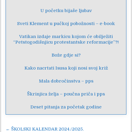
U početku bijaše ljubav
Sveti Klement u pučkoj pobožnosti – e-book
Vatikan izdaje markicu kojom će obilježiti
“Petstogodišnjicu protestantske reformacije”?!
Bože gdje si?
Kako nacrtati Isusa koji nosi svoj križ
Mala dobročinstva – pps
Škrinjica želja – poučna priča i pps
Deset pitanja za početak godine
Navigacija
← ŠKOLSKI KALENDAR 2024./2025.