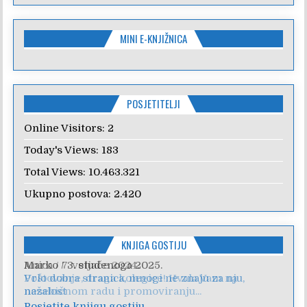
MINI E-KNJIŽNICA
POSJETITELJI
Online Visitors:
2
Today's Views:
183
Total Views:
10.463.321
Ukupno postova:
2.420
KNJIGA GOSTIJU
Anica
/
7. veljače 2024.
Poštovanje, draga kolegice! Hvala Vam na
nesebičnom radu i promoviranju...
Posjetite knjigu gostiju