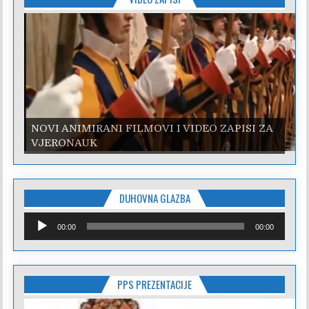
NOVI ANIMIRANI FILMOVI I VIDEO ZAPISI ZA
VJERONAUK
DUHOVNA GLAZBA
Reproduktor
00:00
00:00
audiozapisa
PPS PREZENTACIJE