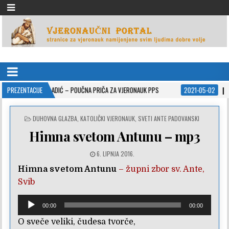
VJERONAUČNI PORTAL
stranice za vjeronauk namjenjene svim ljudima dobre volje
MAŠNI MLADIĆ – POUČNA PRIČA ZA VJERONAUK PPS
PREZENTACIJE
2021-05-02
ISUSOVE P
POSTED
DUHOVNA GLAZBA
,
KATOLIČKI VJERONAUK
,
SVETI ANTE PADOVANSKI
IN
Himna svetom Antunu – mp3
6. LIPNJA 2016.
Himna svetom Antunu
– župni zbor sv. Ante,
Svib
Reproduktor
00:00
00:00
audiozapisa
O sveče veliki, čudesa tvorče,