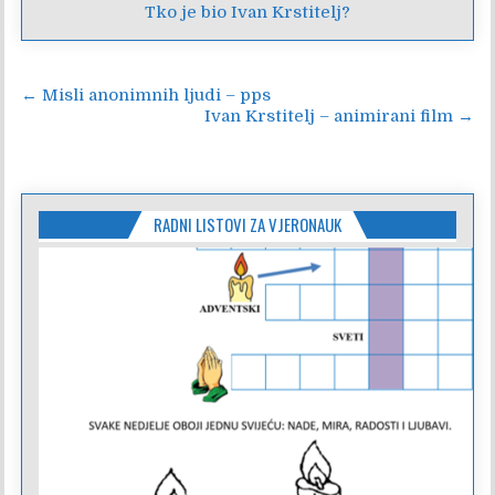
Tko je bio Ivan Krstitelj?
Navigacija
← Misli anonimnih ljudi – pps
Ivan Krstitelj – animirani film →
objava
RADNI LISTOVI ZA VJERONAUK