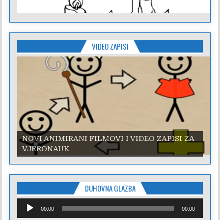
VIDEO ZAPISI
NOVI ANIMIRANI FILMOVI I VIDEO ZAPISI ZA
NOVI ANIMIRANI FILMOVI I VIDEO ZAPISI ZA
VJERONAUK
VJERONAUK
DUHOVNA GLAZBA
Reproduktor
00:00
00:00
audiozapisa