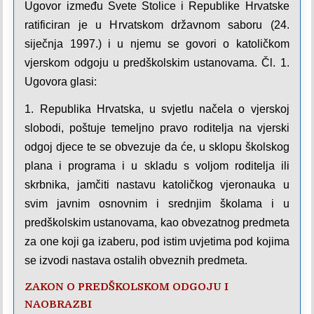
Ugovor između Svete Stolice i Republike Hrvatske
ratificiran je u Hrvatskom državnom saboru (24.
siječnja 1997.) i u njemu se govori o katoličkom
vjerskom odgoju u predškolskim ustanovama. Čl. 1.
Ugovora glasi:
1. Republika Hrvatska, u svjetlu načela o vjerskoj
slobodi, poštuje temeljno pravo roditelja na vjerski
odgoj djece te se obvezuje da će, u sklopu školskog
plana i programa i u skladu s voljom roditelja ili
skrbnika, jamčiti nastavu katoličkog vjeronauka u
svim javnim osnovnim i srednjim školama i u
predškolskim ustanovama, kao obvezatnog predmeta
za one koji ga izaberu, pod istim uvjetima pod kojima
se izvodi nastava ostalih obveznih predmeta.
ZAKON O PREDŠKOLSKOM ODGOJU I
NAOBRAZBI