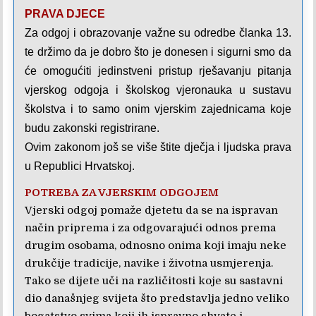
PRAVA DJECE
Za odgoj i obrazovanje važne su odredbe članka 13.
te držimo da je dobro što je donesen i sigurni smo da
će omogućiti jedinstveni pristup rješavanju pitanja
vjerskog odgoja i školskog vjeronauka u sustavu
školstva i to samo onim vjerskim zajednicama koje
budu zakonski registrirane.
Ovim zakonom još se više štite dječja i ljudska prava
u Republici Hrvatskoj.
POTREBA ZA VJERSKIM ODGOJEM
Vjerski odgoj pomaže djetetu da se na ispravan
način priprema i za odgovarajući odnos prema
drugim osobama, odnosno onima koji imaju neke
drukčije tradicije, navike i životna usmjerenja.
Tako se dijete uči na različitosti koje su sastavni
dio današnjeg svijeta što predstavlja jedno veliko
bogatstvo svima koji ih ispravno shvate i