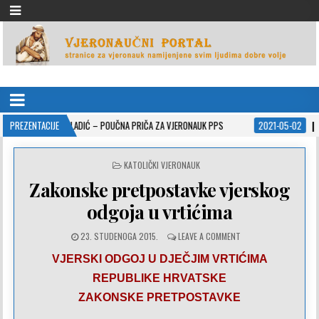
VJERONAUČNI PORTAL
stranice za vjeronauk namjenjene svim ljudima dobre volje
IĆ – POUČNA PRIČA ZA VJERONAUK PPS
PREZENTACIJE
2021-05-02
ISUSOVE PRISPODOBE 
POSTED
KATOLIČKI VJERONAUK
IN
Zakonske pretpostavke vjerskog
odgoja u vrtićima
23. STUDENOGA 2015.
LEAVE A COMMENT
VJERSKI ODGOJ U DJEČJIM VRTIĆIMA
REPUBLIKE HRVATSKE
ZAKONSKE PRETPOSTAVKE