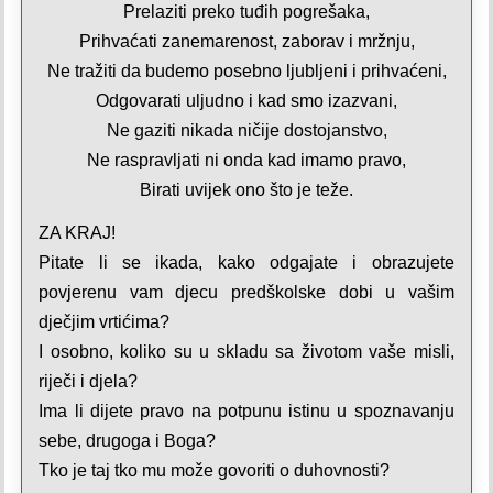
Prelaziti preko tuđih pogrešaka,
Prihvaćati zanemarenost, zaborav i mržnju,
Ne tražiti da budemo posebno ljubljeni i prihvaćeni,
Odgovarati uljudno i kad smo izazvani,
Ne gaziti nikada ničije dostojanstvo,
Ne raspravljati ni onda kad imamo pravo,
Birati uvijek ono što je teže.
ZA KRAJ!
Pitate li se ikada, kako odgajate i obrazujete
povjerenu vam djecu predškolske dobi u vašim
dječjim vrtićima?
I osobno, koliko su u skladu sa životom vaše misli,
riječi i djela?
Ima li dijete pravo na potpunu istinu u spoznavanju
sebe, drugoga i Boga?
Tko je taj tko mu može govoriti o duhovnosti?