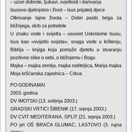
– uzori dobrote, ljubavi, svjetlosti i darivanja
Isusovo djetinjstvo i život – Isus prijatelj djece
Otkrivanje tajne života – Dobri pastir, briga za
bližnjega, skrb za potrebite
U znaku vode i svijetla – ususret Uskrslome Isusu,
Isus kao «svijetlo svijeta», snaga vode u krštenju,
Biblija – knjiga koja pomaže djetetu u stvaranju
pozitivne slike o sebi, o bližnjemu i Bogu
Majka – majka zemlja, majka roditeljica, Marija majka
Moja kršćanska zajednica – Crkva
PO GODINAMA!
2003. godina
DV IMOTSKI (13. svibnja 2003.)
GRADSKI VRTIĆI ŠIBENIK (17. srpnja 2003.)
DV CVIT MEDITERANA, SPLIT (21. srpnja 2003.)
PO pri OŠ BRAĆA GLUMAC, LASTOVO (3. rujna