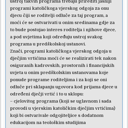
ustroj takvih programa trebaju prirediti jasniji
programi katoličkoga vjerskog odgoja za onu
djecu čiji se roditelji odluče za taj program, a
moći će se ostvarivati u onim sredinama gdje za
to bude postojao interes roditelja i njihove djece,
a pod uvjetima koji određuju ustroj svakog
programa u predškolskoj ustanovi.
Znači, programi katoličkoga vjerskog odgoja u
dječjim vrtićima moći će se realizirati tek nakon
osiguranih kadrovskih, prostornih i financijskih
uvjeta u onim predškolskim ustanovama koje
ponude programe roditeljima i za koji se oni
odluče pri sklapanju ugovora kod prijama djece u
određeni dječji vrtić i to u sklopu:
– cjelovitog programa (koji se uglavnom i sada
provodi u vjerskim katoličkim dječjim vrtićima)
koji bi ostvarivale odgojiteljice s dodatnom
edukacijom na teološkim studijima