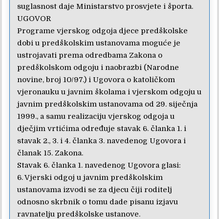
suglasnost daje Ministarstvo prosvjete i športa.
UGOVOR
Programe vjerskog odgoja djece predškolske
dobi u predškolskim ustanovama moguće je
ustrojavati prema odredbama Zakona o
predškolskom odgoju i naobrazbi (Narodne
novine, broj 10/97.) i Ugovora o katoličkom
vjeronauku u javnim školama i vjerskom odgoju u
javnim predškolskim ustanovama od 29. siječnja
1999., a samu realizaciju vjerskog odgoja u
dječjim vrtićima određuje stavak 6. članka 1. i
stavak 2., 3. i 4. članka 3. navedenog Ugovora i
članak 15. Zakona.
Stavak 6. članka 1. navedenog Ugovora glasi:
6. Vjerski odgoj u javnim predškolskim
ustanovama izvodi se za djecu čiji roditelj
odnosno skrbnik o tomu dade pisanu izjavu
ravnatelju predškolske ustanove.