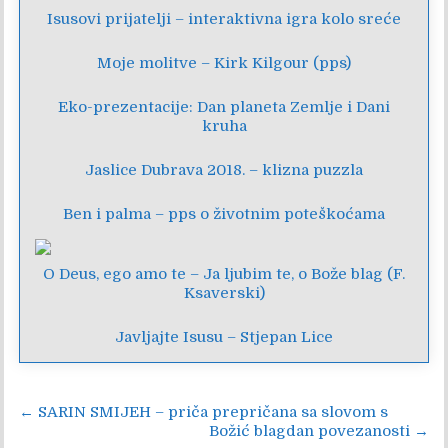
Isusovi prijatelji – interaktivna igra kolo sreće
Moje molitve – Kirk Kilgour (pps)
Eko-prezentacije: Dan planeta Zemlje i Dani
kruha
Jaslice Dubrava 2018. – klizna puzzla
Ben i palma – pps o životnim poteškoćama
O Deus, ego amo te – Ja ljubim te, o Bože blag (F.
Ksaverski)
Javljajte Isusu – Stjepan Lice
Navigacija
← SARIN SMIJEH – priča prepričana sa slovom s
Božić blagdan povezanosti →
objava