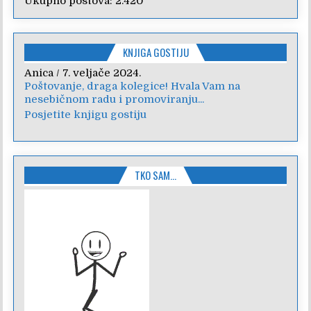
Ukupno postova:
2.420
KNJIGA GOSTIJU
Anica
/
7. veljače 2024.
Poštovanje, draga kolegice! Hvala Vam na
nesebičnom radu i promoviranju...
Posjetite knjigu gostiju
TKO SAM…