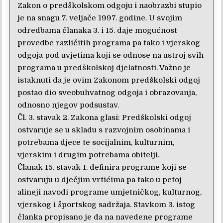
Zakon o predškolskom odgoju i naobrazbi stupio
je na snagu 7. veljače 1997. godine. U svojim
odredbama članaka 3. i 15. daje mogućnost
provedbe različitih programa pa tako i vjerskog
odgoja pod uvjetima koji se odnose na ustroj svih
programa u predškolskoj djelatnosti. Važno je
istaknuti da je ovim Zakonom predškolski odgoj
postao dio sveobuhvatnog odgoja i obrazovanja,
odnosno njegov podsustav.
Čl. 3. stavak 2. Zakona glasi: Predškolski odgoj
ostvaruje se u skladu s razvojnim osobinama i
potrebama djece te socijalnim, kulturnim,
vjerskim i drugim potrebama obitelji.
Članak 15. stavak 1. definira programe koji se
ostvaruju u dječjim vrtićima pa tako u petoj
alineji navodi programe umjetničkog, kulturnog,
vjerskog i športskog sadržaja. Stavkom 3. istog
članka propisano je da na navedene programe