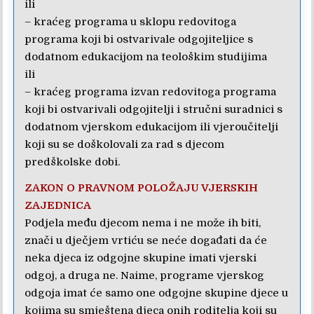
ili
– kraćeg programa u sklopu redovitoga
programa koji bi ostvarivale odgojiteljice s
dodatnom edukacijom na teološkim studijima
ili
– kraćeg programa izvan redovitoga programa
koji bi ostvarivali odgojitelji i stručni suradnici s
dodatnom vjerskom edukacijom ili vjeroučitelji
koji su se doškolovali za rad s djecom
predškolske dobi.
ZAKON O PRAVNOM POLOŽAJU VJERSKIH
ZAJEDNICA
Podjela među djecom nema i ne može ih biti,
znači u dječjem vrtiću se neće događati da će
neka djeca iz odgojne skupine imati vjerski
odgoj, a druga ne. Naime, programe vjerskog
odgoja imat će samo one odgojne skupine djece u
kojima su smještena djeca onih roditelja koji su