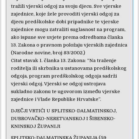
tražili vjerski odgoj za svoju djecu. Sve vjerske
zajednice, koje žele provoditi vjerski odgoj za
djecu predškolske dobi pripadnike te vjerske
zajednice mogu zatražiti suglasnost na program,
ako ispune sve uvjete prema odredbama članka
13. Zakona o pravnom položaju vjerskih zajednica
(Narodne novine, broj 83/2002.)
Citat stavak 1. članka 13. Zakona: “Na traženje
roditelja ili skrbnika u ustanovama predškolskog
odgoja, program predškolskog odgoja sadrži
vjerski odgoj. Vjerski se odgoj ustrojava
sukladno zakonu te ugovorom između vjerske
zajednice i Vlade Republike Hrvatske”.
DJEČJI VRTIĆI U SPLITSKO-DALMATINSKOJ,
DUBROVAČKO-NERETVANSKOJ I ŠIBENSKO-
KNINSKOJ ŽUPANIJI
SPLITSKO-DALMATINSKA ŽUPANIJA (59