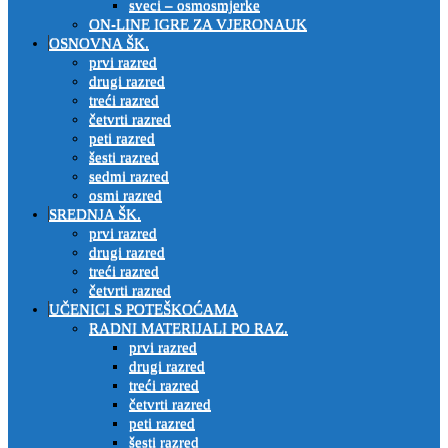
sveci – osmosmjerke
ON-LINE IGRE ZA VJERONAUK
OSNOVNA ŠK.
prvi razred
drugi razred
treći razred
četvrti razred
peti razred
šesti razred
sedmi razred
osmi razred
SREDNJA ŠK.
prvi razred
drugi razred
treći razred
četvrti razred
UČENICI S POTEŠKOĆAMA
RADNI MATERIJALI PO RAZ.
prvi razred
drugi razred
treći razred
četvrti razred
peti razred
šesti razred