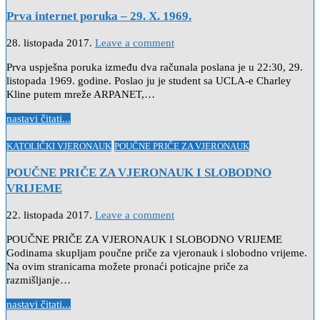
in
Prva internet poruka – 29. X. 1969.
28. listopada 2017.
Leave a comment
Prva uspješna poruka između dva računala poslana je u 22:30, 29.
listopada 1969. godine. Poslao ju je student sa UCLA-e Charley
Kline putem mreže ARPANET,…
nastavi čitati...
Posted
KATOLIČKI VJERONAUK
POUČNE PRIČE ZA VJERONAUK
in
POUČNE PRIČE ZA VJERONAUK I SLOBODNO
VRIJEME
22. listopada 2017.
Leave a comment
POUČNE PRIČE ZA VJERONAUK I SLOBODNO VRIJEME
Godinama skupljam poučne priče za vjeronauk i slobodno vrijeme.
Na ovim stranicama možete pronaći poticajne priče za
razmišljanje…
nastavi čitati...