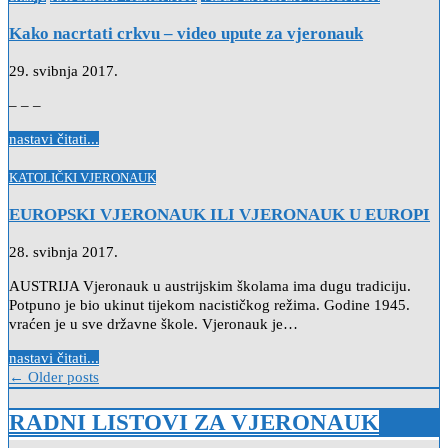
in
Kako nacrtati crkvu – video upute za vjeronauk
29. svibnja 2017.
– – –
nastavi čitati...
Posted
KATOLIČKI VJERONAUK
in
EUROPSKI VJERONAUK ILI VJERONAUK U EUROPI
28. svibnja 2017.
AUSTRIJA Vjeronauk u austrijskim školama ima dugu tradiciju.
Potpuno je bio ukinut tijekom nacističkog režima. Godine 1945.
vraćen je u sve državne škole. Vjeronauk je…
nastavi čitati...
Navigacija
← Older posts
objava
RADNI LISTOVI ZA VJERONAUK