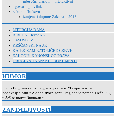
mjesečni planovi – interaktivni
ugovori i pravilnici
zakon o školstvu
izmjene i dopune Zakona – 2018.
LITURGIJA DANA
BIBLIJA – tekst KS
ČASOSLOV
KRŠĆANSKI NAUK
KATEKIZAM KATOLIČKE CRKVE
ZAKONIK KANONSKOG PRAVA
DRUGI VATIKANSKI – DOKUMENTI
HUMOR
Stvori Bog muškarca. Pogleda ga i reče: “Lijepo si ispao.
Zadovoljan sam.” A onda stvori ženu. Pogleda je pomno i reče: “E,
ti ćeš se morati šminkati.”
ZANIMLJIVOSTI