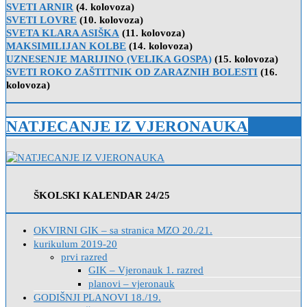
SVETI ARNIR
(4. kolovoza)
SVETI LOVRE
(10. kolovoza)
SVETA KLARA ASIŠKA
(11. kolovoza)
MAKSIMILIJAN KOLBE
(14. kolovoza)
UZNESENJE MARIJINO (VELIKA GOSPA)
(15. kolovoza)
SVETI ROKO ZAŠTITNIK OD ZARAZNIH BOLESTI
(16.
kolovoza)
NATJECANJE IZ VJERONAUKA
ŠKOLSKI KALENDAR 24/25
OKVIRNI GIK – sa stranica MZO 20./21.
kurikulum 2019-20
prvi razred
GIK – Vjeronauk 1. razred
planovi – vjeronauk
GODIŠNJI PLANOVI 18./19.