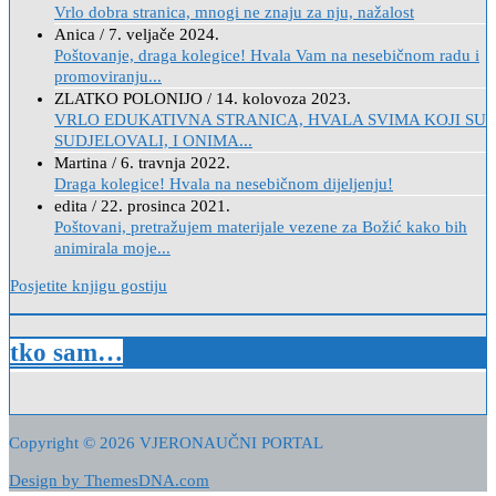
Vrlo dobra stranica, mnogi ne znaju za nju, nažalost
Anica
/
7. veljače 2024.
Poštovanje, draga kolegice! Hvala Vam na nesebičnom radu i
promoviranju...
ZLATKO POLONIJO
/
14. kolovoza 2023.
VRLO EDUKATIVNA STRANICA, HVALA SVIMA KOJI SU
SUDJELOVALI, I ONIMA...
Martina
/
6. travnja 2022.
Draga kolegice! Hvala na nesebičnom dijeljenju!
edita
/
22. prosinca 2021.
Poštovani, pretražujem materijale vezene za Božić kako bih
animirala moje...
Posjetite knjigu gostiju
tko sam…
Copyright © 2026 VJERONAUČNI PORTAL
Design by ThemesDNA.com