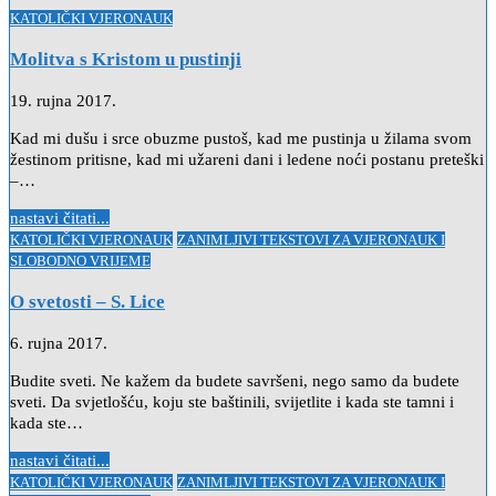
Posted
KATOLIČKI VJERONAUK
in
Molitva s Kristom u pustinji
19. rujna 2017.
Kad mi dušu i srce obuzme pustoš, kad me pustinja u žilama svom
žestinom pritisne, kad mi užareni dani i ledene noći postanu preteški
–…
nastavi čitati...
Posted
KATOLIČKI VJERONAUK
ZANIMLJIVI TEKSTOVI ZA VJERONAUK I
in
SLOBODNO VRIJEME
O svetosti – S. Lice
6. rujna 2017.
Budite sveti. Ne kažem da budete savršeni, nego samo da budete
sveti. Da svjetlošću, koju ste baštinili, svijetlite i kada ste tamni i
kada ste…
nastavi čitati...
Posted
KATOLIČKI VJERONAUK
ZANIMLJIVI TEKSTOVI ZA VJERONAUK I