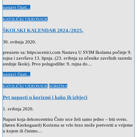
nastavi čitati...
Posted
KATOLIČKI VJERONAUK
in
ŠKOLSKI KALENDAR 2024./2025.
30. svibnja 2020.
preuzeto sa: https:ucenici.com Nastava U SVIM školama počinje 9.
rujna i završava 13. lipnja. (23. svibnja za učenike završnih razreda
srednje škole). Prvo polugodište: 9. rujna do…
nastavi čitati...
Posted
KATOLIČKI VJERONAUK
KORIZMA
in
Pet napasti u korizmi i kako ih izbjeći
1. svibnja 2020.
Napast koja dekoncentrira Čisto srce želi samo jedno – biti sveto.
(Søren Kierkegaard) Korizma se vrlo brzo može pretvoriti u vrijeme
u kojem ili činimo…