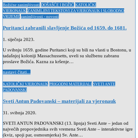
Posted
Božićne zanimljivosti
DOŠAŠĆE I BOŽIĆ
KATOLIČKI
in
VJERONAUK
ZANIMLJIVI TEKSTOVI ZA VJERONAUK I SLOBODNO
VRIJEME
zanimljivosti - novosti
Puritanci zabranili slavljenje Božića od 1659. do 1681.
1. siječnja 2023.
U svibnju 1659. godine Puritanci koji su bili na vlasti u Bostonu, u
tadašnjoj koloniji Massachussetts, uveli su službenu zabranu
proslave Božića. Kazna za kršenje…
nastavi čitati...
Posted
KATOLIČKI VJERONAUK
PRIGODNI MATERIJALI
SVETI ANTE
in
PADOVANSKI
Sveti Antun Padovanski – materijali za vjeronauk
31. svibnja 2020.
SVETI ANTUN PADOVANSKI (13. lipnja) Sveti Ante – jedan od
najvećih propovjednika svih vremena Sveti Ante – interaktivne igre
(kviz, spoji par, osmosmjerka) Sv. Ante…