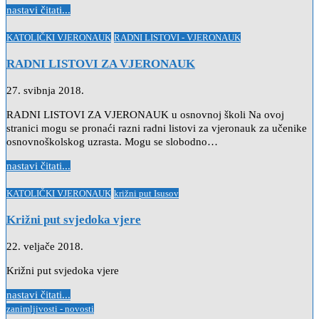
nastavi čitati...
Posted
KATOLIČKI VJERONAUK
RADNI LISTOVI - VJERONAUK
in
RADNI LISTOVI ZA VJERONAUK
27. svibnja 2018.
RADNI LISTOVI ZA VJERONAUK u osnovnoj školi Na ovoj
stranici mogu se pronaći razni radni listovi za vjeronauk za učenike
osnovnoškolskog uzrasta. Mogu se slobodno…
nastavi čitati...
Posted
KATOLIČKI VJERONAUK
križni put Isusov
in
Križni put svjedoka vjere
22. veljače 2018.
Križni put svjedoka vjere
nastavi čitati...
Posted
zanimljivosti - novosti