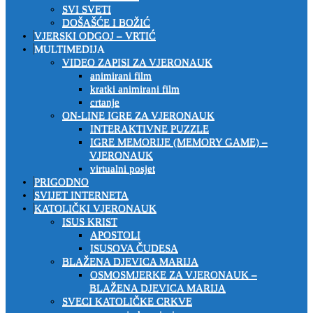
SVI SVETI
DOŠAŠĆE I BOŽIĆ
VJERSKI ODGOJ – VRTIĆ
MULTIMEDIJA
VIDEO ZAPISI ZA VJERONAUK
animirani film
kratki animirani film
crtanje
ON-LINE IGRE ZA VJERONAUK
INTERAKTIVNE PUZZLE
IGRE MEMORIJE (MEMORY GAME) –
VJERONAUK
virtualni posjet
PRIGODNO
SVIJET INTERNETA
KATOLIČKI VJERONAUK
ISUS KRIST
APOSTOLI
ISUSOVA ČUDESA
BLAŽENA DJEVICA MARIJA
OSMOSMJERKE ZA VJERONAUK –
BLAŽENA DJEVICA MARIJA
SVECI KATOLIČKE CRKVE