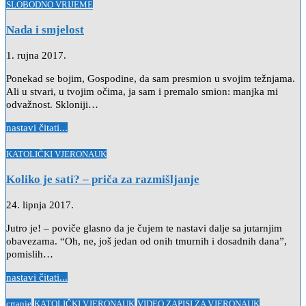
in
SLOBODNO VRIJEME
Nada i smjelost
1. rujna 2017.
Ponekad se bojim, Gospodine, da sam presmion u svojim težnjama.
Ali u stvari, u tvojim očima, ja sam i premalo smion: manjka mi
odvažnost. Skloniji…
nastavi čitati...
Posted
KATOLIČKI VJERONAUK
in
Koliko je sati? – priča za razmišljanje
24. lipnja 2017.
Jutro je! – poviče glasno da je čujem te nastavi dalje sa jutarnjim
obavezama. “Oh, ne, još jedan od onih tmurnih i dosadnih dana”,
pomislih…
nastavi čitati...
Posted
crtanje
KATOLIČKI VJERONAUK
VIDEO ZAPISI ZA VJERONAUK