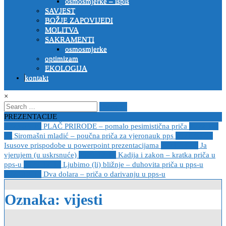
osmosmjerke – ispis
SAVJEST
BOŽJE ZAPOVIJEDI
MOLITVA
SAKRAMENTI
osmosmjerke
optimizam
EKOLOGIJA
kontakt
×
Search
for:
PREZENTACIJE
2023-04-19
PLAČ PRIRODE – pomalo pesimistična priča
2022-10-
26
Siromašni mladić – poučna priča za vjeronauk pps
2021-05-02
Isusove prispodobe u powerpoint prezentacijama
2021-04-08
Ja
vjerujem (u uskrsnuće)
2020-12-14
Kadija i zakon – kratka priča u
pps-u
2020-12-14
Ljubimo (li) bližnje – duhovita priča u pps-u
2020-12-13
Dva dolara – priča o darivanju u pps-u
Oznaka:
vijesti