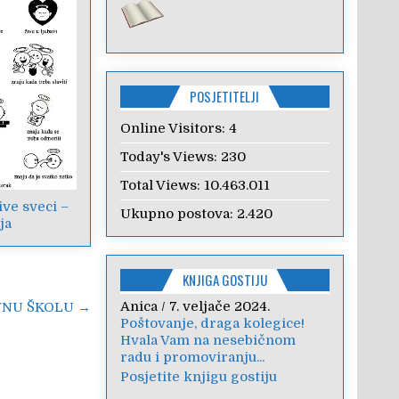
POSJETITELJI
Online Visitors:
4
Today's Views:
230
Total Views:
10.463.011
ve sveci –
Ukupno postova:
2.420
ja
KNJIGA GOSTIJU
Anica
/
7. veljače 2024.
VNU ŠKOLU →
Poštovanje, draga kolegice!
Hvala Vam na nesebičnom
radu i promoviranju...
Posjetite knjigu gostiju