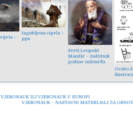
Izgubljena cipela –
vijeta –
pps
Sveti Leopold
Mandić – zaštitnik
godine milosrđa
Ovako ži
ilustraci
ija
 VJERONAUK ILI VJERONAUK U EUROPI
VJERONAUK – NASTAVNI MATERIJALI ZA OSNO