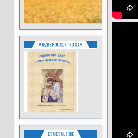
VJEŽBE POGODI TKO SAM
OSMOSMJERKE