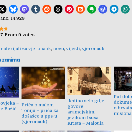
ano:
14.929
tem:
Submit Rating
/7. From 9 votes.
materijali za vjeronauk
,
novo
,
vijesti
,
vjeronauk
s zanima
Put dob
Jedino selo gdje
dokumen
čovjeka –
Priča o malom
govore
o hrvat
je Božić
Toniju – priča za
aramejskim,
misiona
došašće u pps-u
jezikom Isusa
(vjeronauk)
Krista – Maloula