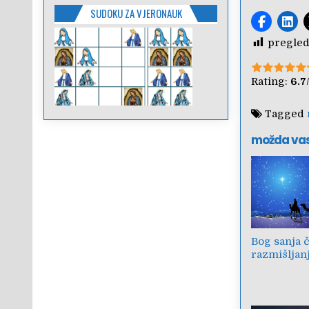
SUDOKU ZA VJERONAUK
pregled
Rate this i
Rating:
6.7
Tagged
možda va
Bog sanja 
razmišljan