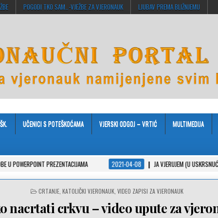
EŽBE
POGODI TKO SAM…-VJEŽBE ZA VJERONAUK
LJUBAV PREMA BLIŽNJEMU
ŠK.
UČENICI S POTEŠKOĆAMA
VJERSKI ODGOJ – VRTIĆ
MULTIMEDIJA
T PREZENTACIJAMA
2021-04-08
JA VJERUJEM (U USKRSNUĆE)
2020
POSTED
CRTANJE
,
KATOLIČKI VJERONAUK
,
VIDEO ZAPISI ZA VJERONAUK
IN
o nacrtati crkvu – video upute za vjer