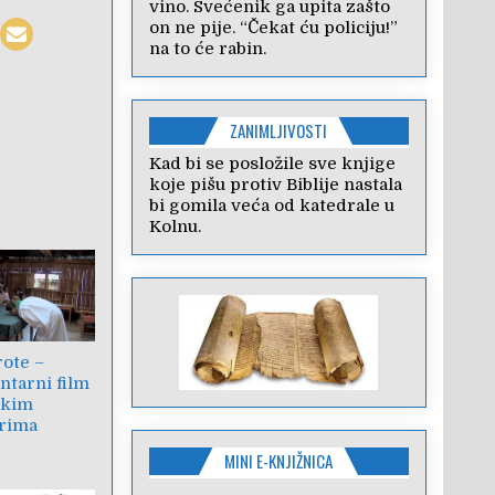
vino. Svećenik ga upita zašto
on ne pije. “Čekat ću policiju!”
na to će rabin.
ZANIMLJIVOSTI
Kad bi se posložile sve knjige
koje pišu protiv Biblije nastala
bi gomila veća od katedrale u
Kolnu.
rote –
tarni film
skim
rima
MINI E-KNJIŽNICA