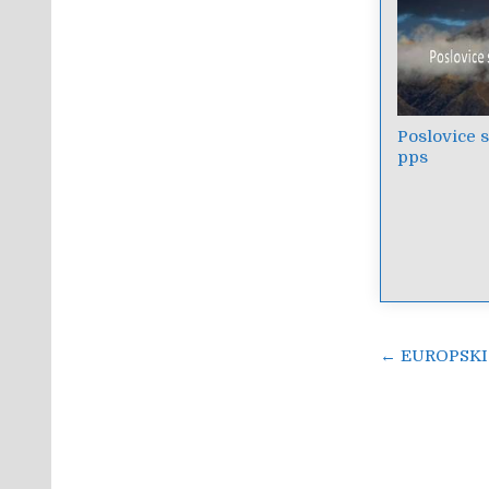
Poslovice s
pps
Navigac
← EUROPSKI
objava