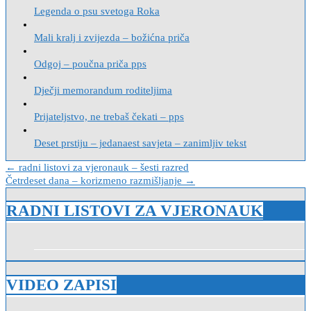
Legenda o psu svetoga Roka
Mali kralj i zvijezda – božićna priča
Odgoj – poučna priča pps
Dječji memorandum roditeljima
Prijateljstvo, ne trebaš čekati – pps
Deset prstiju – jedanaest savjeta – zanimljiv tekst
Navigacija
← radni listovi za vjeronauk – šesti razred
Četrdeset dana – korizmeno razmišljanje →
objava
RADNI LISTOVI ZA VJERONAUK
VIDEO ZAPISI