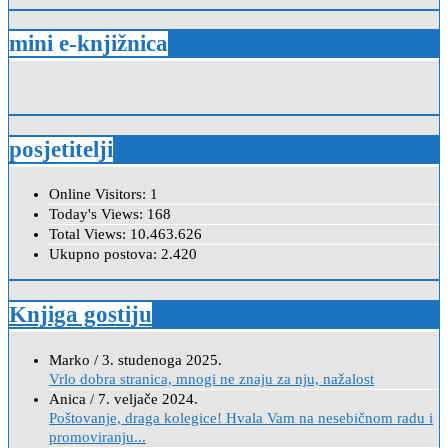
mini e-knjižnica
posjetitelji
Online Visitors:
1
Today's Views:
168
Total Views:
10.463.626
Ukupno postova:
2.420
Knjiga gostiju
Marko
/
3. studenoga 2025.
Vrlo dobra stranica, mnogi ne znaju za nju, nažalost
Anica
/
7. veljače 2024.
Poštovanje, draga kolegice! Hvala Vam na nesebičnom radu i
promoviranju...