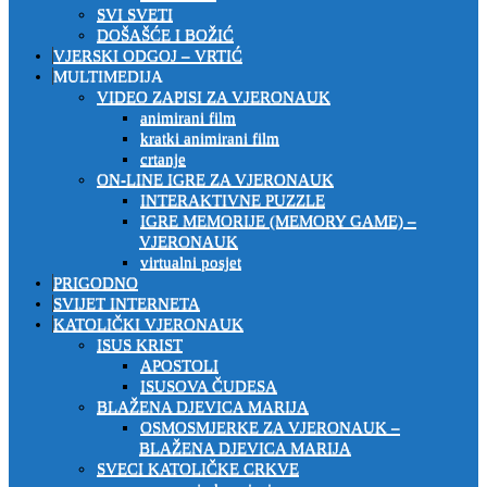
SVI SVETI
DOŠAŠĆE I BOŽIĆ
VJERSKI ODGOJ – VRTIĆ
MULTIMEDIJA
VIDEO ZAPISI ZA VJERONAUK
animirani film
kratki animirani film
crtanje
ON-LINE IGRE ZA VJERONAUK
INTERAKTIVNE PUZZLE
IGRE MEMORIJE (MEMORY GAME) –
VJERONAUK
virtualni posjet
PRIGODNO
SVIJET INTERNETA
KATOLIČKI VJERONAUK
ISUS KRIST
APOSTOLI
ISUSOVA ČUDESA
BLAŽENA DJEVICA MARIJA
OSMOSMJERKE ZA VJERONAUK –
BLAŽENA DJEVICA MARIJA
SVECI KATOLIČKE CRKVE