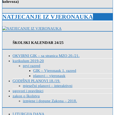
kolovoza)
NATJECANJE IZ VJERONAUKA
ŠKOLSKI KALENDAR 24/25
OKVIRNI GIK – sa stranica MZO 20./21.
kurikulum 2019-20
prvi razred
GIK – Vjeronauk 1. razred
planovi – vjeronauk
GODIŠNJI PLANOVI 18./19.
mjesečni planovi – interaktivni
ugovori i pravilnici
zakon o školstvu
izmjene i dopune Zakona – 2018.
LITURGIJA DANA