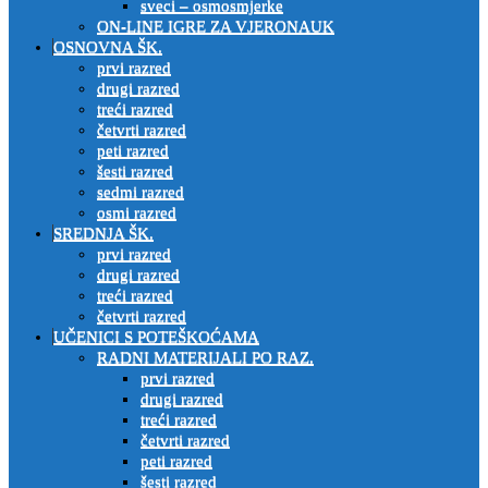
sveci – osmosmjerke
ON-LINE IGRE ZA VJERONAUK
OSNOVNA ŠK.
prvi razred
drugi razred
treći razred
četvrti razred
peti razred
šesti razred
sedmi razred
osmi razred
SREDNJA ŠK.
prvi razred
drugi razred
treći razred
četvrti razred
UČENICI S POTEŠKOĆAMA
RADNI MATERIJALI PO RAZ.
prvi razred
drugi razred
treći razred
četvrti razred
peti razred
šesti razred