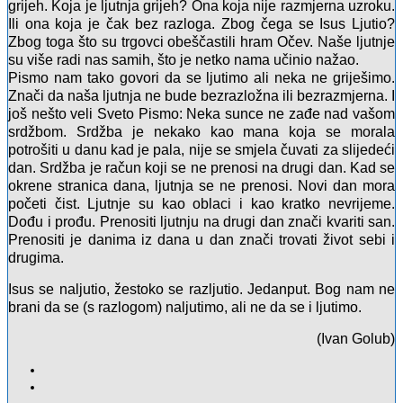
grijeh. Koja je ljutnja grijeh? Ona koja nije razmjerna uzroku.
Ili ona koja je čak bez razloga. Zbog čega se Isus Ljutio?
Zbog toga što su trgovci obeščastili hram Očev. Naše ljutnje
su više radi nas samih, što je netko nama učinio nažao.
Pismo nam tako govori da se ljutimo ali neka ne griješimo.
Znači da naša ljutnja ne bude bezrazložna ili bezrazmjerna. I
još nešto veli Sveto Pismo: Neka sunce ne zađe nad vašom
srdžbom. Srdžba je nekako kao mana koja se morala
potrošiti u danu kad je pala, nije se smjela čuvati za slijedeći
dan. Srdžba je račun koji se ne prenosi na drugi dan. Kad se
okrene stranica dana, ljutnja se ne prenosi. Novi dan mora
početi čist. Ljutnje su kao oblaci i kao kratko nevrijeme.
Dođu i prođu. Prenositi ljutnju na drugi dan znači kvariti san.
Prenositi je danima iz dana u dan znači trovati život sebi i
drugima.
Isus se naljutio, žestoko se razljutio. Jedanput. Bog nam ne
brani da se (s razlogom) naljutimo, ali ne da se i ljutimo.
(Ivan Golub)