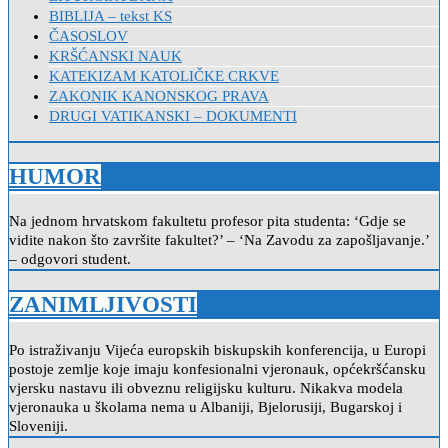
BIBLIJA – tekst KS
ČASOSLOV
KRŠĆANSKI NAUK
KATEKIZAM KATOLIČKE CRKVE
ZAKONIK KANONSKOG PRAVA
DRUGI VATIKANSKI – DOKUMENTI
HUMOR
Na jednom hrvatskom fakultetu profesor pita studenta: ‘Gdje se
vidite nakon što završite fakultet?’ – ‘Na Zavodu za zapošljavanje.’
– odgovori student.
ZANIMLJIVOSTI
Po istraživanju Vijeća europskih biskupskih konferencija, u Europi
postoje zemlje koje imaju konfesionalni vjeronauk, općekršćansku
vjersku nastavu ili obveznu religijsku kulturu. Nikakva modela
vjeronauka u školama nema u Albaniji, Bjelorusiji, Bugarskoj i
Sloveniji.