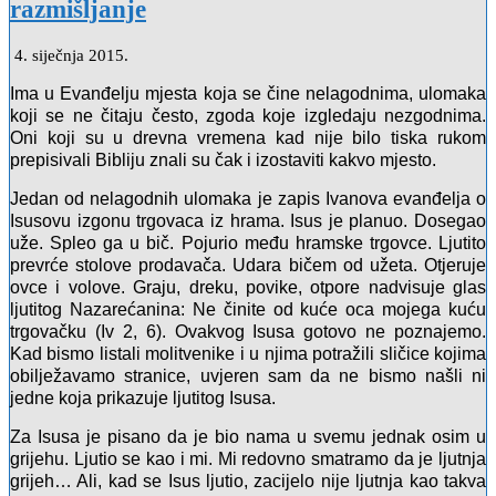
razmišljanje
4. siječnja 2015.
Ima u Evanđelju mjesta koja se čine nelagodnima, ulomaka
koji se ne čitaju često, zgoda koje izgledaju nezgodnima.
Oni koji su u drevna vremena kad nije bilo tiska rukom
prepisivali Bibliju znali su čak i izostaviti kakvo mjesto.
Jedan od nelagodnih ulomaka je zapis Ivanova evanđelja o
Isusovu izgonu trgovaca iz hrama. Isus je planuo. Dosegao
uže. Spleo ga u bič. Pojurio među hramske trgovce. Ljutito
prevrće stolove prodavača. Udara bičem od užeta. Otjeruje
ovce i volove. Graju, dreku, povike, otpore nadvisuje glas
ljutitog Nazarećanina: Ne činite od kuće oca mojega kuću
trgovačku (Iv 2, 6). Ovakvog Isusa gotovo ne poznajemo.
Kad bismo listali molitvenike i u njima potražili sličice kojima
obilježavamo stranice, uvjeren sam da ne bismo našli ni
jedne koja prikazuje ljutitog Isusa.
Za Isusa je pisano da je bio nama u svemu jednak osim u
grijehu. Ljutio se kao i mi. Mi redovno smatramo da je ljutnja
grijeh… Ali, kad se Isus ljutio, zacijelo nije ljutnja kao takva