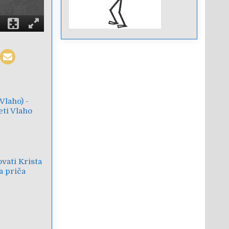
Vlaho) -
eti Vlaho
vati Krista
a priča