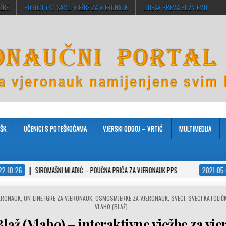
EŽBE
POGODI TKO SAM…-VJEŽBE ZA VJERONAUK
LJUBAV PREMA BLIŽNJEMU
ŠK.
UČENICI S POTEŠKOĆAMA
VJERSKI ODGOJ – VRTIĆ
MULTIMEDIJA
OMAŠNI MLADIĆ – POUČNA PRIČA ZA VJERONAUK PPS
2021-05-02
ISUSOVE 
JERONAUK
,
ON-LINE IGRE ZA VJERONAUK
,
OSMOSMJERKE ZA VJERONAUK
,
SVECI
,
SVECI KATOLIČ
VLAHO (BLAŽ)
Blaž (Vlaho) – interaktivne vježbe za vj