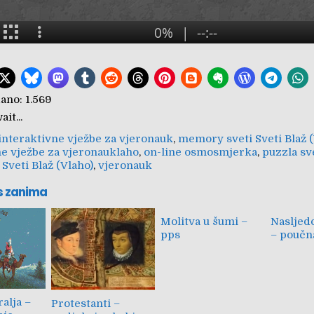
ano:
1.569
it...
interaktivne vježbe za vjeronauk
,
memory sveti Sveti Blaž (
ne vježbe za vjeronauklaho
,
on-line osmosmjerka
,
puzzla sv
,
Sveti Blaž (Vlaho)
,
vjeronauk
s zanima
Molitva u šumi –
Nasljedo
pps
– poučn
ralja –
Protestanti –