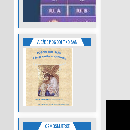
VJEŽBE POGODI TKO SAM
OSMOSMJERKE