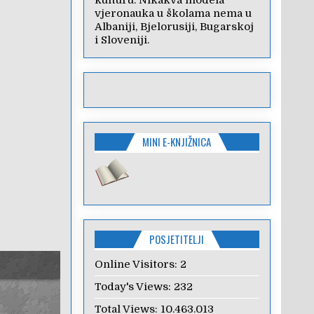
kulturu. Nikakva modela
vjeronauka u školama nema u
Albaniji, Bjelorusiji, Bugarskoj
i Sloveniji.
MINI E-KNJIŽNICA
POSJETITELJI
Online Visitors:
2
Today's Views:
232
Total Views:
10.463.013